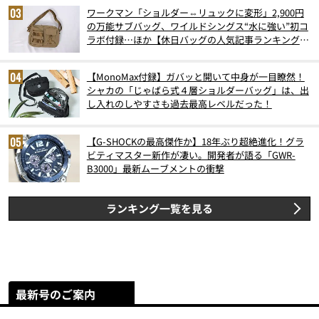
ワークマン「ショルダー⇔リュックに変形」2,900円
の万能サブバッグ、ワイルドシングス“水に強い”初コ
ラボ付録…ほか【休日バッグの人気記事ランキングベ
スト3】（2026年6月版）
【MonoMax付録】ガバッと開いて中身が一目瞭然！
シャカの「じゃばら式４層ショルダーバッグ」は、出
し入れのしやすさも過去最高レベルだった！
【G-SHOCKの最高傑作か】18年ぶり超絶進化！グラ
ビティマスター新作が凄い。開発者が語る「GWR-
B3000」最新ムーブメントの衝撃
ランキング一覧を見る
最新号のご案内