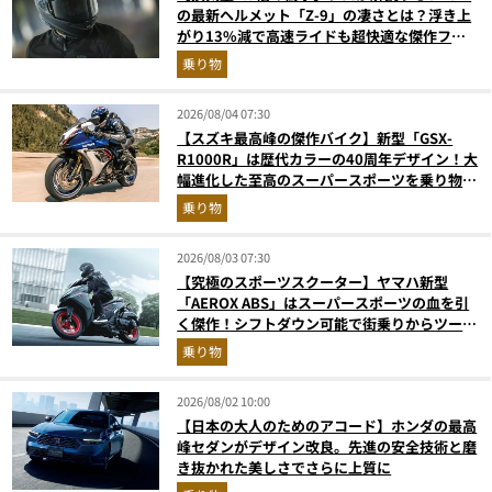
の最新ヘルメット「Z-9」の凄さとは？浮き上
がり13%減で高速ライドも超快適な傑作フル
フェイス
乗り物
2026/08/04 07:30
【スズキ最高峰の傑作バイク】新型「GSX-
R1000R」は歴代カラーの40周年デザイン！大
幅進化した至高のスーパースポーツを乗り物ラ
イターが解説
乗り物
2026/08/03 07:30
【究極のスポーツスクーター】ヤマハ新型
「AEROX ABS」はスーパースポーツの血を引
く傑作！シフトダウン可能で街乗りからツーリ
ングまで最強
乗り物
2026/08/02 10:00
【日本の大人のためのアコード】ホンダの最高
峰セダンがデザイン改良。先進の安全技術と磨
き抜かれた美しさでさらに上質に