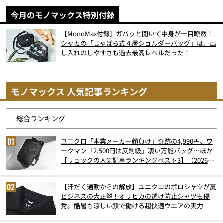
今月のモノマックス特別付録
【MonoMax付録】ガバッと開いて中身が一目瞭然！
シャカの「じゃばら式４層ショルダーバッグ」は、出
し入れのしやすさも過去最高レベルだった！
モノマックス 人気記事ランキング
ユニクロ「本業メーカー顔負け」奇跡の4,990円、ワ
ークマン「2,500円は反則級」凄い万能バッグ…ほか
【リュックの人気記事ランキングベスト3】（2026年
6月版）
【汗だく通勤からの解放】ユニクロのポロシャツが夏
ビジネスの大正解！オリヒカの透け防止シャツも優
秀。酷暑も涼しい顔で働ける超快適ウエアの実力