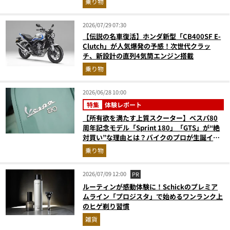
乗り物
2026/07/29 07:30
【伝説の名車復活】ホンダ新型「CB400SF E-
Clutch」が人気爆発の予感！次世代クラッ
チ、新設計の直列4気筒エンジン搭載
乗り物
2026/06/28 10:00
特集
体験レポート
【所有欲を満たす上質スクーター】ベスパ80
周年記念モデル「Sprint 180」「GTS」が“絶
対買い”な理由とは？バイクのプロが生誕イベ
ントから実車レビュー！
乗り物
2026/07/09 12:00
PR
ルーティンが感動体験に！Schickのプレミア
ムライン「プロジスタ」で始めるワンランク上
のヒゲ剃り習慣
雑貨