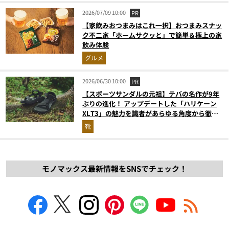
2026/07/09 10:00
PR
【家飲みおつまみはこれ一択】おつまみスナッ
ク不二家「ホームサクッと」で簡単＆極上の家
飲み体験
グルメ
2026/06/30 10:00
PR
【スポーツサンダルの元祖】テバの名作が9年
ぶりの進化！ アップデートした「ハリケーン
XLT3」の魅力を識者があらゆる角度から徹底
解説！
靴
モノマックス最新情報をSNSでチェック！