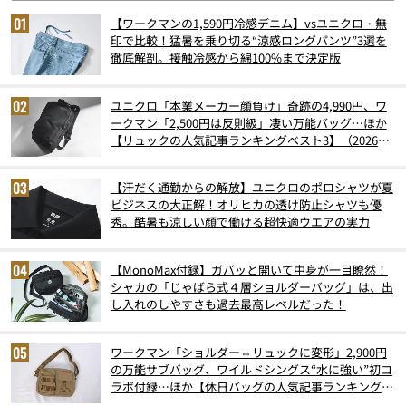
【ワークマンの1,590円冷感デニム】vsユニクロ・無
印で比較！猛暑を乗り切る“涼感ロングパンツ”3選を
徹底解剖。接触冷感から綿100%まで決定版
ユニクロ「本業メーカー顔負け」奇跡の4,990円、ワ
ークマン「2,500円は反則級」凄い万能バッグ…ほか
【リュックの人気記事ランキングベスト3】（2026年
6月版）
【汗だく通勤からの解放】ユニクロのポロシャツが夏
ビジネスの大正解！オリヒカの透け防止シャツも優
秀。酷暑も涼しい顔で働ける超快適ウエアの実力
【MonoMax付録】ガバッと開いて中身が一目瞭然！
シャカの「じゃばら式４層ショルダーバッグ」は、出
し入れのしやすさも過去最高レベルだった！
ワークマン「ショルダー⇔リュックに変形」2,900円
の万能サブバッグ、ワイルドシングス“水に強い”初コ
ラボ付録…ほか【休日バッグの人気記事ランキングベ
スト3】（2026年6月版）