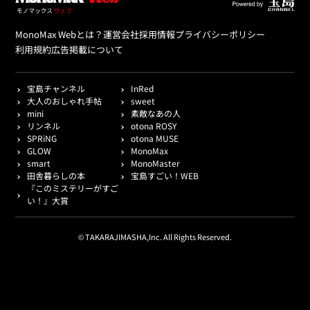
MonoMax Webとは？
運営会社
採用情報
プライバシーポリシー
利用規約
広告掲載について
宝島チャンネル
InRed
大人のおしゃれ手帖
sweet
mini
素敵なあの人
リンネル
otona ROSY
SPRiNG
otona MUSE
GLOW
MonoMax
smart
MonoMaster
田舎暮らしの本
宝島すごい！WEB
『このミステリーがすご
い！』大賞
© TAKARAJIMASHA,Inc. All Rights Reserved.