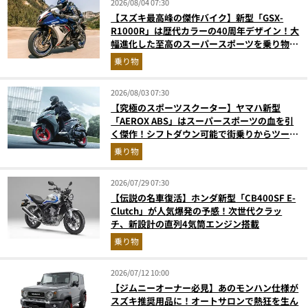
2026/08/04 07:30
【スズキ最高峰の傑作バイク】新型「GSX-
R1000R」は歴代カラーの40周年デザイン！大
幅進化した至高のスーパースポーツを乗り物ラ
イターが解説
乗り物
2026/08/03 07:30
【究極のスポーツスクーター】ヤマハ新型
「AEROX ABS」はスーパースポーツの血を引
く傑作！シフトダウン可能で街乗りからツーリ
ングまで最強
乗り物
2026/07/29 07:30
【伝説の名車復活】ホンダ新型「CB400SF E-
Clutch」が人気爆発の予感！次世代クラッ
チ、新設計の直列4気筒エンジン搭載
乗り物
2026/07/12 10:00
【ジムニーオーナー必見】あのモンハン仕様が
スズキ推奨用品に！オートサロンで熱狂を生ん