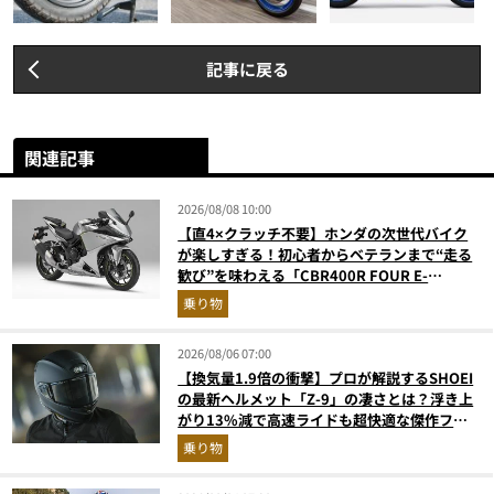
記事に戻る
関連記事
2026/08/08 10:00
【直4×クラッチ不要】ホンダの次世代バイク
が楽しすぎる！初心者からベテランまで“走る
歓び”を味わえる「CBR400R FOUR E-
Clutch」を徹底解説
乗り物
2026/08/06 07:00
【換気量1.9倍の衝撃】プロが解説するSHOEI
の最新ヘルメット「Z-9」の凄さとは？浮き上
がり13%減で高速ライドも超快適な傑作フル
フェイス
乗り物