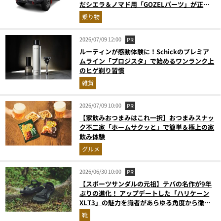
だシエラ＆ノマド用「GOZELパーツ」が正規
ディーラーで取り扱い開始
乗り物
2026/07/09 12:00
PR
ルーティンが感動体験に！Schickのプレミア
ムライン「プロジスタ」で始めるワンランク上
のヒゲ剃り習慣
雑貨
2026/07/09 10:00
PR
【家飲みおつまみはこれ一択】おつまみスナッ
ク不二家「ホームサクッと」で簡単＆極上の家
飲み体験
グルメ
2026/06/30 10:00
PR
【スポーツサンダルの元祖】テバの名作が9年
ぶりの進化！ アップデートした「ハリケーン
XLT3」の魅力を識者があらゆる角度から徹底
解説！
靴