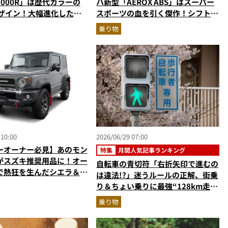
R1000R」は歴代カラーの
ハ新型「AEROX ABS」はスーパー
デザイン！大幅進化した至
スポーツの血を引く傑作！シフトダ
パースポーツを乗り物ライ
ウン可能で街乗りからツーリングま
乗り物
説
で最強
 10:00
2026/06/29 07:00
ーオーナー必見】あのモン
特集
月間人気記事ランキング
がスズキ推奨用品に！オー
自転車の青切符「右折矢印で進むの
で熱狂を生んだシエラ＆ノ
は違法!?」迷うルールの正解、街乗
OZELパーツ」が正規デ
り＆ちょい乗りに最強“128km走れ
で取り扱い開始
る”ヤマハミニベロ…ほか【自転車
乗り物
の人気記事ランキングベスト3】
（2026年5月版）