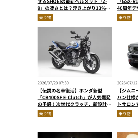
するSHOEIの最新ヘルメット「Z-
「GSX-
9」の凄さとは？浮き上がり13%減
40周年
で高速ライドも超快適な傑作フルフ
高のスー
乗り物
乗り物
ェイス
ターが解
2026/07/29 07:30
2026/07/12
【伝説の名車復活】ホンダ新型
【ジムニ
「CB400SF E-Clutch」が人気爆発
ハン仕様
の予感！次世代クラッチ、新設計の
トサロン
直列4気筒エンジン搭載
マド用「G
乗り物
乗り物
ィーラー