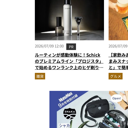
2026/07/09 12:00
2026/07/09
PR
ルーティンが感動体験に！Schick
【家飲み
のプレミアムライン「プロジスタ」
まみスナ
で始めるワンランク上のヒゲ剃り習
と」で簡
慣
雑貨
グルメ