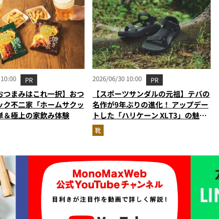
 10:00
2026/06/30 10:00
PR
PR
おつまみはこれ一択】おつ
【スポーツサンダルの元祖】テバの
ック不二家「ホームサクッ
名作が9年ぶりの進化！ アップデー
単＆極上の家飲み体験
トした「ハリケーン XLT3」の魅力
を識者があらゆる角度から徹底解
靴
説！