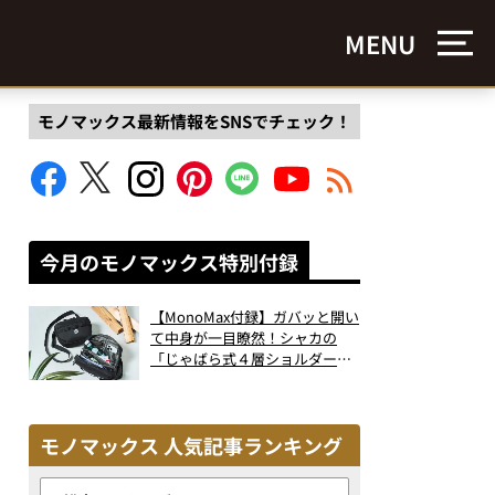
MENU
モノマックス最新情報をSNSでチェック！
今月のモノマックス特別付録
【MonoMax付録】ガバッと開い
て中身が一目瞭然！シャカの
「じゃばら式４層ショルダーバ
ッグ」は、出し入れのしやすさ
も過去最高レベルだった！
モノマックス 人気記事ランキング