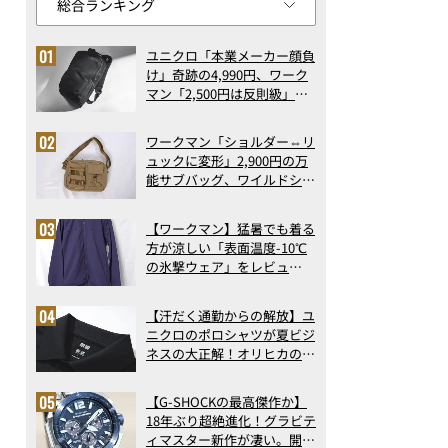
ユニクロ「本業メーカー顔負
け」奇跡の4,990円、ワーク
マン「2,500円は反則級」凄
い万能バッグ…ほか【リュッ
クの人気記事ランキングベス
ワークマン「ショルダー⇔リ
ト3】（2026年6月版）
ュックに変形」2,900円の万
能サブバッグ、ワイルドシン
グス“水に強い”初コラボ付
録…ほか【休日バッグの人気
【ワークマン】猛暑でも着る
記事ランキングベスト3】
方が涼しい「表面温度-10℃
（2026年6月版）
の氷撃ウェア」をレビュ
ー！“腕だけ濡らすのが正
解”の気化冷却機能が凄い
【汗だく通勤からの解放】ユ
ニクロのポロシャツが夏ビジ
ネスの大正解！オリヒカの透
け防止シャツも優秀。酷暑も
涼しい顔で働ける超快適ウエ
【G-SHOCKの最高傑作か】
アの実力
18年ぶり超絶進化！グラビテ
ィマスター新作が凄い。開発