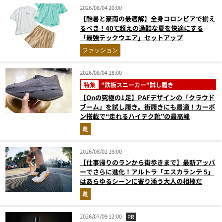
2026/08/04 20:00
【酷暑と豪雨の最適解】全身コロンビアで揃え
るべき！40℃超えの過酷な夏を快適にする
「最強テックウエア」セットアップ
ファッション
2026/08/04 18:00
特集
"鉄板スニーカー"試し履き
【Onの究極の1足】PAFデザインの「クラウド
ブーム」を試し履き。街履きにも最適！カーボ
ン搭載で“走れるハイテク靴”の最高峰
靴
2026/08/02 19:00
【仕事帰りのランから街歩きまで】最新アッパ
ーでさらに進化！アルトラ「エスカランテ 5」
はあらゆるシーンに寄り添う大人の相棒だ
靴
2026/07/09 12:00
PR