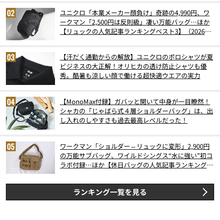
ユニクロ「本業メーカー顔負け」奇跡の4,990円、ワ
ークマン「2,500円は反則級」凄い万能バッグ…ほか
【リュックの人気記事ランキングベスト3】（2026年
6月版）
【汗だく通勤からの解放】ユニクロのポロシャツが夏
ビジネスの大正解！オリヒカの透け防止シャツも優
秀。酷暑も涼しい顔で働ける超快適ウエアの実力
【MonoMax付録】ガバッと開いて中身が一目瞭然！
シャカの「じゃばら式４層ショルダーバッグ」は、出
し入れのしやすさも過去最高レベルだった！
ワークマン「ショルダー⇔リュックに変形」2,900円
の万能サブバッグ、ワイルドシングス“水に強い”初コ
ラボ付録…ほか【休日バッグの人気記事ランキングベ
スト3】（2026年6月版）
ランキング一覧を見る