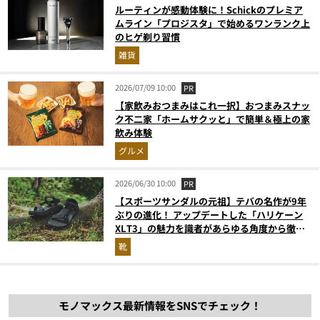
ルーティンが感動体験に！Schickのプレミア
ムライン「プロジスタ」で始めるワンランク上
のヒゲ剃り習慣
雑貨
2026/07/09 10:00
PR
【家飲みおつまみはこれ一択】おつまみスナッ
ク不二家「ホームサクッと」で簡単＆極上の家
飲み体験
グルメ
2026/06/30 10:00
PR
【スポーツサンダルの元祖】テバの名作が9年
ぶりの進化！ アップデートした「ハリケーン
XLT3」の魅力を識者があらゆる角度から徹底
解説！
靴
モノマックス最新情報をSNSでチェック！