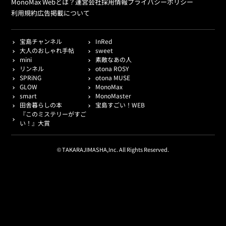
MonoMax Webとは？
運営会社
採用情報
プライバシーポリシー
利用規約
広告掲載について
宝島チャンネル
InRed
大人のおしゃれ手帖
sweet
mini
素敵なあの人
リンネル
otona ROSY
SPRiNG
otona MUSE
GLOW
MonoMax
smart
MonoMaster
田舎暮らしの本
宝島すごい！WEB
『このミステリーがすご
い！』大賞
© TAKARAJIMASHA,Inc. All Rights Reserved.