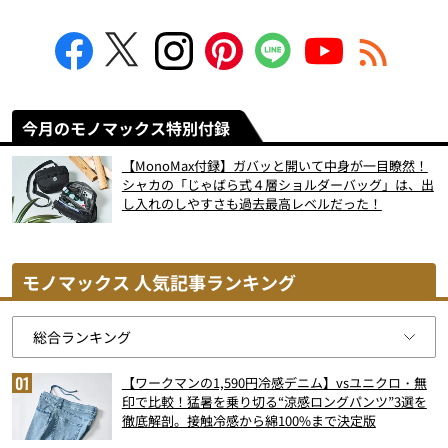
今月のモノマックス特別付録
【MonoMax付録】ガバッと開いて中身が一目瞭然！
シャカの「じゃばら式４層ショルダーバッグ」は、出
し入れのしやすさも過去最高レベルだった！
モノマックス 人気記事ランキング
【ワークマンの1,590円冷感デニム】vsユニクロ・無
印で比較！猛暑を乗り切る“涼感ロングパンツ”3選を
徹底解剖。接触冷感から綿100%まで決定版