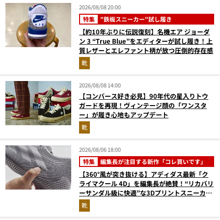
2026/08/08 20:00
特集
"鉄板スニーカー"試し履き
【約10年ぶりに伝説復刻】名機エア ジョーダ
ン 3 “True Blue”をエディターが試し履き！上
質レザーとエレファント柄が放つ圧倒的存在感
靴
2026/08/08 14:00
【コンバース好き必見】90年代の星入りトウ
ガードを再現！ヴィンテージ顔の「ワンスタ
ー」が履き心地もアップデート
靴
2026/08/06 18:00
特集
編集長が注目する新作「コレ買いです」
【360°風が突き抜ける】アディダス最新「ク
ライマクール 4D」を編集長が絶賛！“リカバリ
ーサンダル級に快適”な3Dプリントスニーカー
『コレ買いです』Vol.173
靴