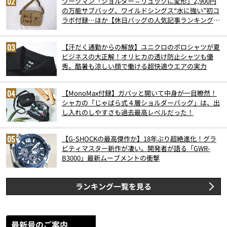
ワークマン「ショルダー⇔リュックに変形」2,900円
の万能サブバッグ、ワイルドシングス“水に強い”初コ
ラボ付録…ほか【休日バッグの人気記事ランキングベ
スト3】（2026年6月版）
【汗だく通勤からの解放】ユニクロのポロシャツが夏
ビジネスの大正解！オリヒカの透け防止シャツも優
秀。酷暑も涼しい顔で働ける超快適ウエアの実力
【MonoMax付録】ガバッと開いて中身が一目瞭然！
シャカの「じゃばら式４層ショルダーバッグ」は、出
し入れのしやすさも過去最高レベルだった！
【G-SHOCKの最高傑作か】18年ぶり超絶進化！グラ
ビティマスター新作が凄い。開発者が語る「GWR-
B3000」最新ムーブメントの衝撃
ランキング一覧を見る
最新号のご案内