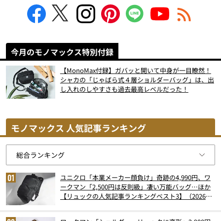
今月のモノマックス特別付録
【MonoMax付録】ガバッと開いて中身が一目瞭然！
シャカの「じゃばら式４層ショルダーバッグ」は、出
し入れのしやすさも過去最高レベルだった！
モノマックス 人気記事ランキング
ユニクロ「本業メーカー顔負け」奇跡の4,990円、ワ
ークマン「2,500円は反則級」凄い万能バッグ…ほか
【リュックの人気記事ランキングベスト3】（2026年
6月版）