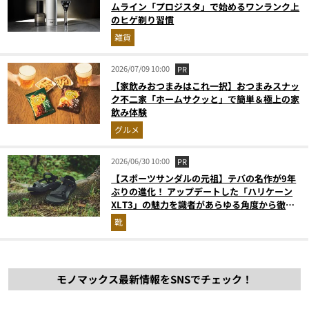
ムライン「プロジスタ」で始めるワンランク上
のヒゲ剃り習慣
雑貨
2026/07/09 10:00
PR
【家飲みおつまみはこれ一択】おつまみスナッ
ク不二家「ホームサクッと」で簡単＆極上の家
飲み体験
グルメ
2026/06/30 10:00
PR
【スポーツサンダルの元祖】テバの名作が9年
ぶりの進化！ アップデートした「ハリケーン
XLT3」の魅力を識者があらゆる角度から徹底
解説！
靴
モノマックス最新情報をSNSでチェック！