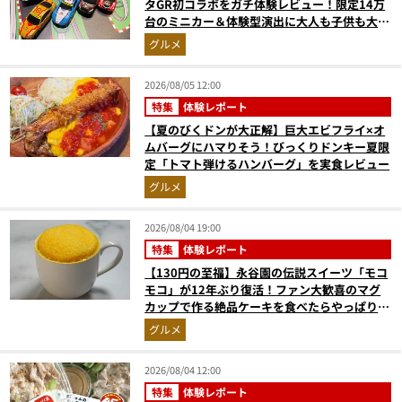
タGR初コラボをガチ体験レビュー！限定14万
台のミニカー＆体験型演出に大人も子供も大興
奮間違いなし
グルメ
2026/08/05 12:00
特集
体験レポート
【夏のびくドンが大正解】巨大エビフライ×オ
ムバーグにハマりそう！びっくりドンキー夏限
定「トマト弾けるハンバーグ」を実食レビュー
グルメ
2026/08/04 19:00
特集
体験レポート
【130円の至福】永谷園の伝説スイーツ「モコ
モコ」が12年ぶり復活！ファン大歓喜のマグ
カップで作る絶品ケーキを食べたらやっぱり最
高にウマかった
グルメ
2026/08/04 12:00
特集
体験レポート