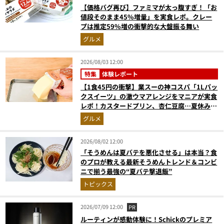
【価格バグ再び】ファミマが太っ腹すぎ！「お
値段そのまま45%増量」を実食レポ。クレー
プは推定59%増の衝撃的な大盤振る舞い
グルメ
2026/08/03 12:00
特集
体験レポート
【1食45円の衝撃】業スーの神コスパ「1Lパッ
クスイーツ」の激ウマアレンジをマニアが実食
レポ！カスタードプリン、杏仁豆腐…夏休みの
おやつに最強すぎた
グルメ
2026/08/02 12:00
「そうめんは夏バテを悪化させる」は本当？食
のプロが教える最新そうめんトレンド＆コンビ
ニで揃う最強の“夏バテ撃退飯”
トピックス
2026/07/09 12:00
PR
ルーティンが感動体験に！Schickのプレミア