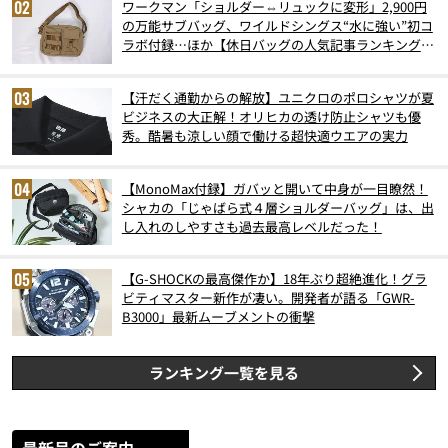
ワークマン「ショルダー⇔リュックに変形」2,900円
の万能サブバッグ、ワイルドシングス“水に強い”初コ
ラボ付録…ほか【休日バッグの人気記事ランキングベ
スト3】（2026年6月版）
【汗だく通勤からの解放】ユニクロのポロシャツが夏
ビジネスの大正解！オリヒカの透け防止シャツも優
秀。酷暑も涼しい顔で働ける超快適ウエアの実力
【MonoMax付録】ガバッと開いて中身が一目瞭然！
シャカの「じゃばら式４層ショルダーバッグ」は、出
し入れのしやすさも過去最高レベルだった！
【G-SHOCKの最高傑作か】18年ぶり超絶進化！グラ
ビティマスター新作が凄い。開発者が語る「GWR-
B3000」最新ムーブメントの衝撃
ランキング一覧を見る
最新号のご案内