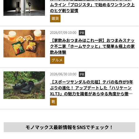
ムライン「プロジスタ」で始めるワンランク上
のヒゲ剃り習慣
雑貨
2026/07/09 10:00
PR
【家飲みおつまみはこれ一択】おつまみスナッ
ク不二家「ホームサクッと」で簡単＆極上の家
飲み体験
グルメ
2026/06/30 10:00
PR
【スポーツサンダルの元祖】テバの名作が9年
ぶりの進化！ アップデートした「ハリケーン
XLT3」の魅力を識者があらゆる角度から徹底
解説！
靴
モノマックス最新情報をSNSでチェック！