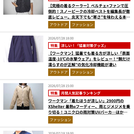
【究極の着るクーラー】ペルチェ×ファンで圧
倒的！スノーピークの冷却ベストを編集長が徹
底レビュー。炎天下でも“寒さ”を味わえる本気
のギア『コレ買いです』Vol.172
アウトドア
ファッション
2026/07/28 18:00
特集
涼しい！「猛暑対策グッズ」
【ワークマン】猛暑でも着る方が涼しい「表面
温度-10℃の氷撃ウェア」をレビュー！“腕だけ
濡らすのが正解”の気化冷却機能が凄い
アウトドア
ファッション
2026/07/28 15:00
特集
月間人気記事ランキング
ワークマン「着たほうが涼しい」2900円の
XShelter 暑熱αフーディー、雨とジメジメを乗
り切る！ユニクロの雨対策UVパーカ…ほか
【アウターの人気記事ランキングベスト3】
ファッション
（2026年6月版）
2026/07/18 18:00