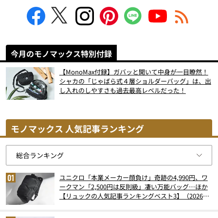
今月のモノマックス特別付録
【MonoMax付録】ガバッと開いて中身が一目瞭然！
シャカの「じゃばら式４層ショルダーバッグ」は、出
し入れのしやすさも過去最高レベルだった！
モノマックス 人気記事ランキング
ユニクロ「本業メーカー顔負け」奇跡の4,990円、ワ
ークマン「2,500円は反則級」凄い万能バッグ…ほか
【リュックの人気記事ランキングベスト3】（2026年
6月版）