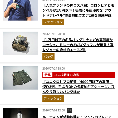
【人気ブランドの神コスパ服】コロンビアとモ
ンベルが1万円以下！街着にも超優秀な“アウ
トドアレベル”の高機能ウエア2選を徹底解説
ファッション
2026/07/16 20:00
【1万円以下の名品バッグ】ナンガの高強度サ
コッシュ、ミレーの3WAYダッフルが優秀！夏
レジャーの絶対的エース2選
バッグ
2026/07/14 18:00
特集
コスパ最強の逸品
【ユニクロ】プロ絶賛「4000円以下の夏服」
傑作3選。手ぶらOKの多収納ギアショーツ、ひ
んやり涼しいパンツほか
ファッション
2026/07/09 12:00
PR
ルーティンが感動体験に！Schickのプレミア