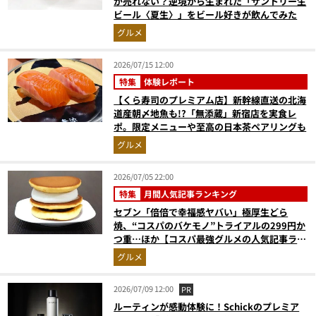
が売れない？逆境から生まれた「サントリー生
ビール〈夏生〉」をビール好きが飲んでみた
グルメ
2026/07/15 12:00
特集
体験レポート
【くら寿司のプレミアム店】新幹線直送の北海
道産朝〆地魚も!?「無添蔵」新宿店を実食レ
ポ。限定メニューや至高の日本茶ペアリングも
グルメ
2026/07/05 22:00
特集
月間人気記事ランキング
セブン「倍倍で幸福感ヤバい」極厚生どら
焼、“コスパのバケモノ”トライアルの299円か
つ重…ほか【コスパ最強グルメの人気記事ラン
キングベスト3】（2026年5月版）
グルメ
2026/07/09 12:00
PR
ルーティンが感動体験に！Schickのプレミア