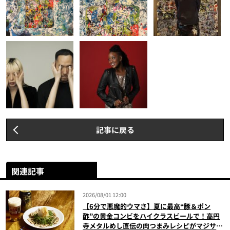
記事に戻る
関連記事
2026/08/01 12:00
【6分で悪魔的ウマさ】夏に最高“豚＆ポン
酢”の黄金コンビをハイクラスビールで！高円
寺メタルめし直伝の肉つまみレシピがマジサイ