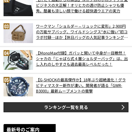
ビジネスの大正解！オリヒカの透け防止シャツも優
秀。酷暑も涼しい顔で働ける超快適ウエアの実力
ワークマン「ショルダー⇔リュックに変形」2,900円
の万能サブバッグ、ワイルドシングス“水に強い”初コ
ラボ付録…ほか【休日バッグの人気記事ランキングベ
スト3】（2026年6月版）
【MonoMax付録】ガバッと開いて中身が一目瞭然！
シャカの「じゃばら式４層ショルダーバッグ」は、出
し入れのしやすさも過去最高レベルだった！
【G-SHOCKの最高傑作か】18年ぶり超絶進化！グラ
ビティマスター新作が凄い。開発者が語る「GWR-
B3000」最新ムーブメントの衝撃
ランキング一覧を見る
最新号のご案内