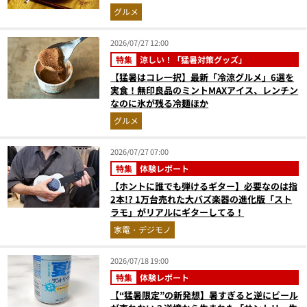
コー【マンダ◯リアンにも食べさせたい】
グルメ
2026/07/27 12:00
特集
涼しい！「猛暑対策グッズ」
【猛暑はコレ一択】最新「冷涼グルメ」6選を
実食！無印良品のミントMAXアイス、レンチン
なのに氷が残る冷麺ほか
グルメ
2026/07/27 07:00
特集
体験レポート
【ホントに誰でも弾けるギター】必要なのは指
2本!? 1万台売れた大バズ楽器の進化版「スト
ラモ」がリアルにギターしてる！
家電・デジモノ
2026/07/18 19:00
特集
体験レポート
【“猛暑限定”の新発想】暑すぎると逆にビール