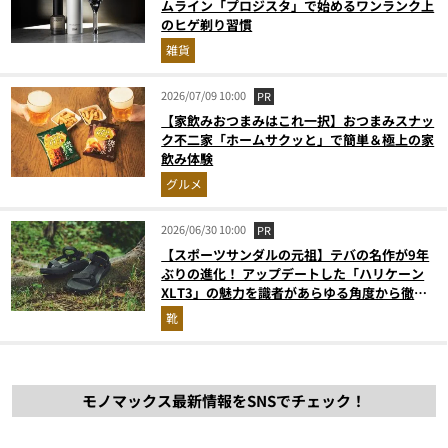
ムライン「プロジスタ」で始めるワンランク上
のヒゲ剃り習慣
雑貨
2026/07/09 10:00
PR
【家飲みおつまみはこれ一択】おつまみスナッ
ク不二家「ホームサクッと」で簡単＆極上の家
飲み体験
グルメ
2026/06/30 10:00
PR
【スポーツサンダルの元祖】テバの名作が9年
ぶりの進化！ アップデートした「ハリケーン
XLT3」の魅力を識者があらゆる角度から徹底
解説！
靴
モノマックス最新情報をSNSでチェック！