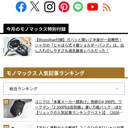
今月のモノマックス特別付録
【MonoMax付録】ガバッと開いて中身が一目瞭然！
シャカの「じゃばら式４層ショルダーバッグ」は、出
し入れのしやすさも過去最高レベルだった！
モノマックス 人気記事ランキング
ユニクロ「本業メーカー顔負け」奇跡の4,990円、ワ
ークマン「2,500円は反則級」凄い万能バッグ…ほか
【リュックの人気記事ランキングベスト3】（2026年
6月版）
【汗だく通勤からの解放】ユニクロのポロシャツが夏