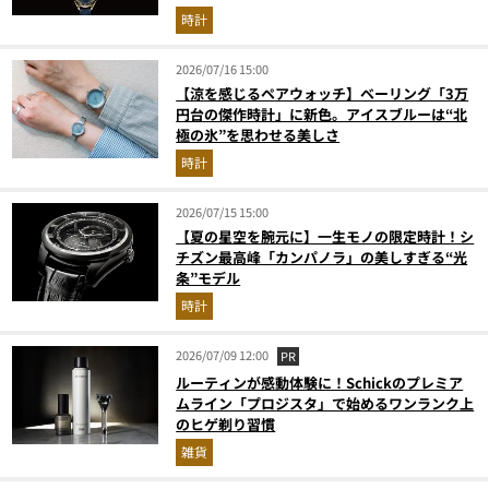
時計
2026/07/16 15:00
【涼を感じるペアウォッチ】ベーリング「3万
円台の傑作時計」に新色。アイスブルーは“北
極の氷”を思わせる美しさ
時計
2026/07/15 15:00
【夏の星空を腕元に】一生モノの限定時計！シ
チズン最高峰「カンパノラ」の美しすぎる“光
条”モデル
時計
2026/07/09 12:00
PR
ルーティンが感動体験に！Schickのプレミア
ムライン「プロジスタ」で始めるワンランク上
のヒゲ剃り習慣
雑貨