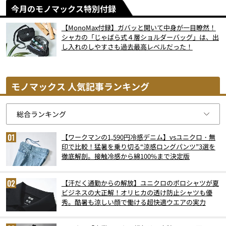
今月のモノマックス特別付録
【MonoMax付録】ガバッと開いて中身が一目瞭然！
シャカの「じゃばら式４層ショルダーバッグ」は、出
し入れのしやすさも過去最高レベルだった！
モノマックス 人気記事ランキング
【ワークマンの1,590円冷感デニム】vsユニクロ・無
印で比較！猛暑を乗り切る“涼感ロングパンツ”3選を
徹底解剖。接触冷感から綿100%まで決定版
【汗だく通勤からの解放】ユニクロのポロシャツが夏
ビジネスの大正解！オリヒカの透け防止シャツも優
秀。酷暑も涼しい顔で働ける超快適ウエアの実力