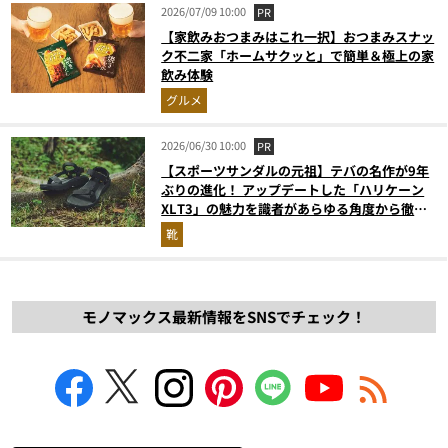
2026/07/09 10:00
PR
【家飲みおつまみはこれ一択】おつまみスナッ
ク不二家「ホームサクッと」で簡単＆極上の家
飲み体験
グルメ
2026/06/30 10:00
PR
【スポーツサンダルの元祖】テバの名作が9年
ぶりの進化！ アップデートした「ハリケーン
XLT3」の魅力を識者があらゆる角度から徹底
解説！
靴
モノマックス最新情報をSNSでチェック！