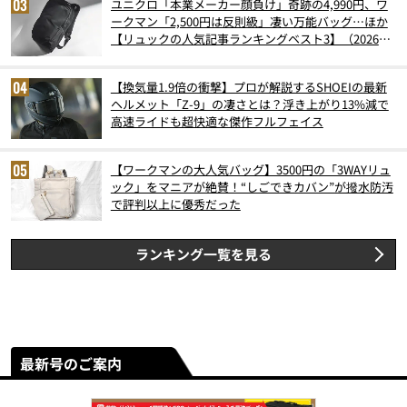
ユニクロ「本業メーカー顔負け」奇跡の4,990円、ワ
ークマン「2,500円は反則級」凄い万能バッグ…ほか
【リュックの人気記事ランキングベスト3】（2026年
6月版）
【換気量1.9倍の衝撃】プロが解説するSHOEIの最新
ヘルメット「Z-9」の凄さとは？浮き上がり13%減で
高速ライドも超快適な傑作フルフェイス
【ワークマンの大人気バッグ】3500円の「3WAYリュ
ック」をマニアが絶賛！“しごできカバン”が撥水防汚
で評判以上に優秀だった
ランキング一覧を見る
最新号のご案内