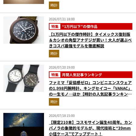
時計
2026/07/21 18:00
特集
“1万円以下”の傑作品
【1万円以下の傑作時計】タイメックス復刻版
＆カシオの角型アナデジが買い！大人が選ぶべ
きコスパ最強モデルを徹底解説
時計
2026/07/20 19:00
特集
月間人気記事ランキング
ファミマ「妥協感ゼロ」コンビニエンスウェア
の1,998円腕時計、キングセイコー「VANAC」
の一生モノ…ほか【時計の人気記事ランキング
ベスト3】（2026年6月版）
時計
2026/07/18 15:00
【限定210本】コスモサイン誕生40周年。カン
パノラの象徴的モデルが、現代技術と“39mm
小径ケース”でアップデート！