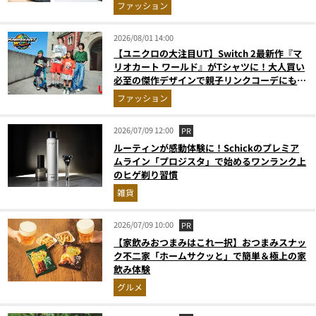
ファッション
2026/08/01 14:00
【ユニクロの大注目UT】Switch 2最新作『マ
リオカート ワールド』がTシャツに！大人買い
必至の傑作デザインで親子リンクコーデにも最
適
ファッション
2026/07/09 12:00
PR
ルーティンが感動体験に！Schickのプレミア
ムライン「プロジスタ」で始めるワンランク上
のヒゲ剃り習慣
雑貨
2026/07/09 10:00
PR
【家飲みおつまみはこれ一択】おつまみスナッ
ク不二家「ホームサクッと」で簡単＆極上の家
飲み体験
グルメ