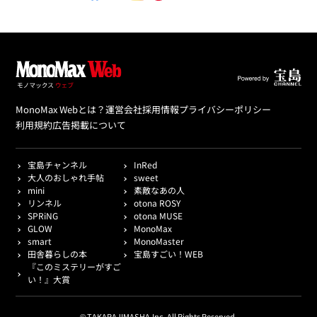
MonoMax Webとは？
運営会社
採用情報
プライバシーポリシー
利用規約
広告掲載について
宝島チャンネル
InRed
大人のおしゃれ手帖
sweet
mini
素敵なあの人
リンネル
otona ROSY
SPRiNG
otona MUSE
GLOW
MonoMax
smart
MonoMaster
田舎暮らしの本
宝島すごい！WEB
『このミステリーがすご
い！』大賞
© TAKARAJIMASHA,Inc. All Rights Reserved.