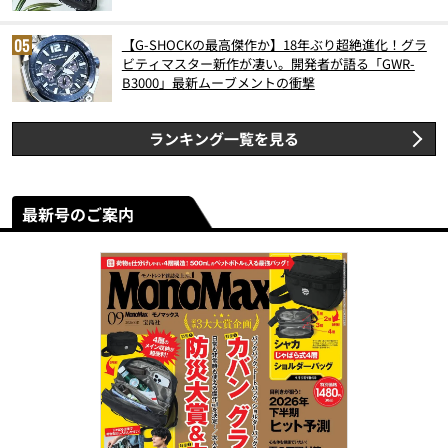
【G-SHOCKの最高傑作か】18年ぶり超絶進化！グラ
ビティマスター新作が凄い。開発者が語る「GWR-
B3000」最新ムーブメントの衝撃
ランキング一覧を見る
最新号のご案内