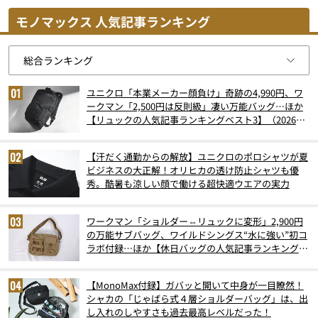
モノマックス 人気記事ランキング
ユニクロ「本業メーカー顔負け」奇跡の4,990円、ワ
ークマン「2,500円は反則級」凄い万能バッグ…ほか
【リュックの人気記事ランキングベスト3】（2026年
6月版）
【汗だく通勤からの解放】ユニクロのポロシャツが夏
ビジネスの大正解！オリヒカの透け防止シャツも優
秀。酷暑も涼しい顔で働ける超快適ウエアの実力
ワークマン「ショルダー⇔リュックに変形」2,900円
の万能サブバッグ、ワイルドシングス“水に強い”初コ
ラボ付録…ほか【休日バッグの人気記事ランキングベ
スト3】（2026年6月版）
【MonoMax付録】ガバッと開いて中身が一目瞭然！
シャカの「じゃばら式４層ショルダーバッグ」は、出
し入れのしやすさも過去最高レベルだった！