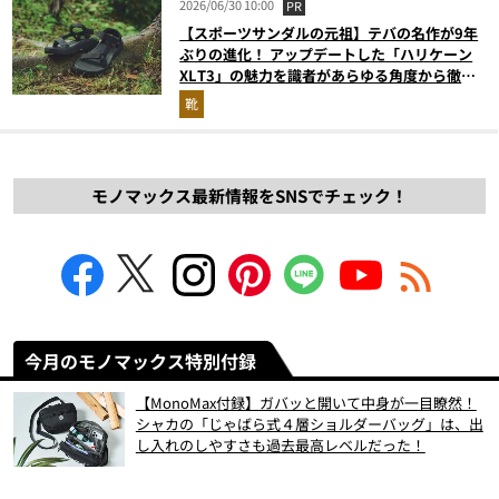
2026/06/30 10:00
PR
【スポーツサンダルの元祖】テバの名作が9年
ぶりの進化！ アップデートした「ハリケーン
XLT3」の魅力を識者があらゆる角度から徹底
解説！
靴
モノマックス最新情報をSNSでチェック！
今月のモノマックス特別付録
【MonoMax付録】ガバッと開いて中身が一目瞭然！
シャカの「じゃばら式４層ショルダーバッグ」は、出
し入れのしやすさも過去最高レベルだった！