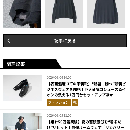
記事に戻る
関連記事
2026/08/06 20:00
【表面温度-3℃の革新靴】“酷暑に勝つ”最新ビ
ジネスウェアを解説！巨大通気口シューズ＆イ
オンの洗える1万円台セットアップほか
ファッション
靴
2026/08/05 22:00
【累計50万着突破】夏の蓄積疲労を“着るだ
け”リセット！最強ルームウェア「リカバリー