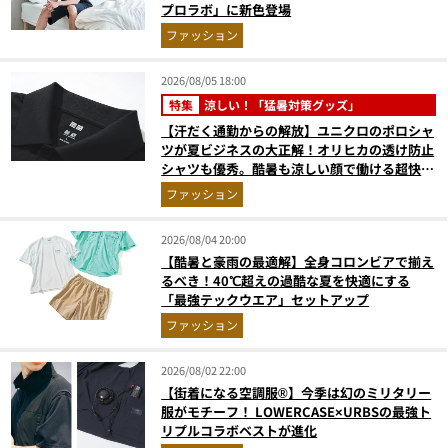
プロラボ」に新色登場
ファッション
2026/08/05 18:00
特集
涼しい！「猛暑対策グッズ」
【汗だく通勤からの解放】ユニクロのポロシャ
ツが夏ビジネスの大正解！オリヒカの透け防止
シャツも優秀。酷暑も涼しい顔で働ける超快適
ウエアの実力
ファッション
2026/08/04 20:00
【酷暑と豪雨の最適解】全身コロンビアで揃え
るべき！40℃超えの過酷な夏を快適にする
「最強テックウエア」セットアップ
ファッション
2026/08/02 22:00
【街着になる空調服®】今季は幻のミリタリー
服がモチーフ！ LOWERCASE×URBSの最強ト
リプルコラボベストが進化