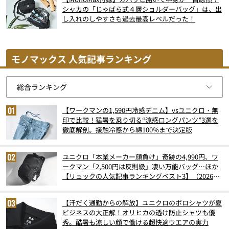
シャカの「じゃばら式４層ショルダーバッグ」は、出
し入れのしやすさも過去最高レベルだった！
モノマックス 人気記事ランキング
【ワークマンの1,590円冷感デニム】vsユニクロ・無
印で比較！猛暑を乗り切る“涼感ロングパンツ”3選を
徹底解剖。接触冷感から綿100%まで決定版
ユニクロ「本業メーカー顔負け」奇跡の4,990円、ワ
ークマン「2,500円は反則級」凄い万能バッグ…ほか
【リュックの人気記事ランキングベスト3】（2026年
6月版）
【汗だく通勤からの解放】ユニクロのポロシャツが夏
ビジネスの大正解！オリヒカの透け防止シャツも優
秀。酷暑も涼しい顔で働ける超快適ウエアの実力