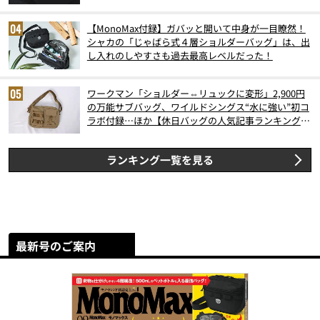
【MonoMax付録】ガバッと開いて中身が一目瞭然！
シャカの「じゃばら式４層ショルダーバッグ」は、出
し入れのしやすさも過去最高レベルだった！
ワークマン「ショルダー⇔リュックに変形」2,900円
の万能サブバッグ、ワイルドシングス“水に強い”初コ
ラボ付録…ほか【休日バッグの人気記事ランキングベ
スト3】（2026年6月版）
ランキング一覧を見る
最新号のご案内