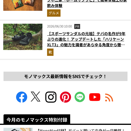
飲み体験
グルメ
2026/06/30 10:00
PR
【スポーツサンダルの元祖】テバの名作が9年
ぶりの進化！ アップデートした「ハリケーン
XLT3」の魅力を識者があらゆる角度から徹底
解説！
靴
モノマックス最新情報をSNSでチェック！
今月のモノマックス特別付録
【MonoMax付録】ガバッと開いて中身が一目瞭然！