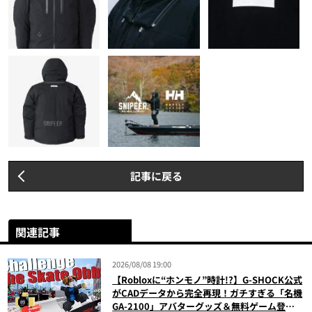
記事に戻る
関連記事
2026/08/08 19:00
【Robloxに“ホンモノ”時計!?】G-SHOCK公式
がCADデータから完全再現！ガチすぎる「名機
GA-2100」アバターグッズ＆無料ゲーム登場