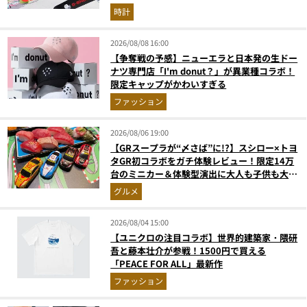
が見逃せない
時計
2026/08/08 16:00
【争奪戦の予感】ニューエラと日本発の生ドー
ナツ専門店「I'm donut？」が異業種コラボ！
限定キャップがかわいすぎる
ファッション
2026/08/06 19:00
【GRスープラが“〆さば”に!?】スシロー×トヨ
タGR初コラボをガチ体験レビュー！限定14万
台のミニカー＆体験型演出に大人も子供も大興
奮間違いなし
グルメ
2026/08/04 15:00
【ユニクロの注目コラボ】世界的建築家・隈研
吾と藤本壮介が参戦！1500円で買える
「PEACE FOR ALL」最新作
ファッション