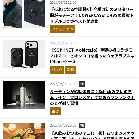
2026/08/02 22:00
【街着になる空調服®】今季は幻のミリタリー
服がモチーフ！ LOWERCASE×URBSの最強ト
リプルコラボベストが進化
ファッション
2026/08/02 15:00
【SOPHNET. × objcts.io】待望の初コラボモ
ノはスコーピオンロゴを纏ったウェアラブルな
iPhoneケース！
バッグ
雑貨
2026/07/09 12:00
PR
ルーティンが感動体験に！Schickのプレミア
ムライン「プロジスタ」で始めるワンランク上
のヒゲ剃り習慣
雑貨
2026/07/09 10:00
PR
【家飲みおつまみはこれ一択】おつまみスナッ
ク不二家「ホームサクッと」で簡単＆極上の家