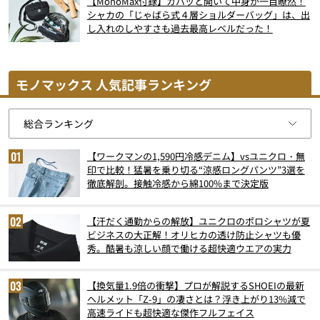
【MonoMax付録】ガバッと開いて中身が一目瞭然！
シャカの「じゃばら式４層ショルダーバッグ」は、出
し入れのしやすさも過去最高レベルだった！
モノマックス 人気記事ランキング
【ワークマンの1,590円冷感デニム】vsユニクロ・無
印で比較！猛暑を乗り切る“涼感ロングパンツ”3選を
徹底解剖。接触冷感から綿100%まで決定版
【汗だく通勤からの解放】ユニクロのポロシャツが夏
ビジネスの大正解！オリヒカの透け防止シャツも優
秀。酷暑も涼しい顔で働ける超快適ウエアの実力
【換気量1.9倍の衝撃】プロが解説するSHOEIの最新
ヘルメット「Z-9」の凄さとは？浮き上がり13%減で
高速ライドも超快適な傑作フルフェイス