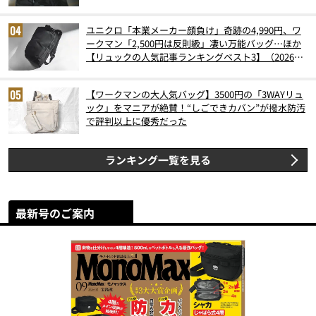
ユニクロ「本業メーカー顔負け」奇跡の4,990円、ワ
ークマン「2,500円は反則級」凄い万能バッグ…ほか
【リュックの人気記事ランキングベスト3】（2026年
6月版）
【ワークマンの大人気バッグ】3500円の「3WAYリュ
ック」をマニアが絶賛！“しごできカバン”が撥水防汚
で評判以上に優秀だった
ランキング一覧を見る
最新号のご案内