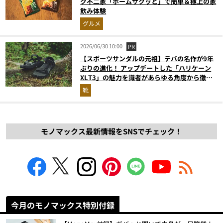
ク不二家「ホームサクッと」で簡単＆極上の家
飲み体験
グルメ
2026/06/30 10:00
PR
【スポーツサンダルの元祖】テバの名作が9年
ぶりの進化！ アップデートした「ハリケーン
XLT3」の魅力を識者があらゆる角度から徹底
解説！
靴
モノマックス最新情報をSNSでチェック！
今月のモノマックス特別付録