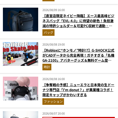
2026/08/09 16:00
【直営店限定ネイビー降臨】エース最高峰ビジ
ネスバッグ「EVL-4.0」に待望の新色！負担激
減の特許ショルダー＆可変PC収納で通勤・出
張が無敵に
バッグ
2026/08/08 19:00
【Robloxに“ホンモノ”時計!?】G-SHOCK公式
がCADデータから完全再現！ガチすぎる「名機
GA-2100」アバターグッズ＆無料ゲーム登場
が見逃せない
時計
2026/08/08 16:00
【争奪戦の予感】ニューエラと日本発の生ドー
ナツ専門店「I'm donut？」が異業種コラボ！
限定キャップがかわいすぎる
ファッション
2026/08/07 20:00