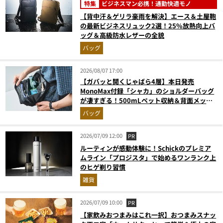
特集
ビジネスマン必携！通勤快適モノ
【背中汗＆ゲリラ豪雨を解決】エース＆土屋鞄
の最新ビジネスリュック2選！25%放熱向上バ
ッグ＆高級防水レザーの全貌
バッグ
2026/08/07 17:00
【ガバッと開くじゃばら4層】本日発売
MonoMax付録「シャカ」のショルダーバッグ
が凄すぎる！500mLペット収納＆背面メッシ
ュでベタつかない
バッグ
2026/07/09 12:00
PR
ルーティンが感動体験に！Schickのプレミア
ムライン「プロジスタ」で始めるワンランク上
のヒゲ剃り習慣
雑貨
2026/07/09 10:00
PR
【家飲みおつまみはこれ一択】おつまみスナッ