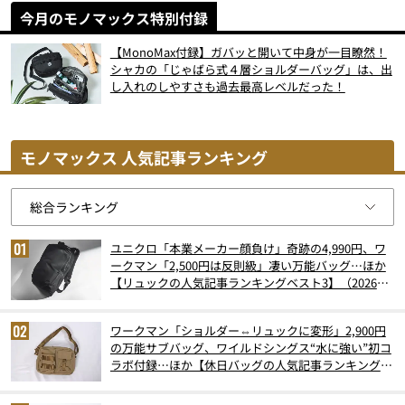
今月のモノマックス特別付録
【MonoMax付録】ガバッと開いて中身が一目瞭然！
シャカの「じゃばら式４層ショルダーバッグ」は、出
し入れのしやすさも過去最高レベルだった！
モノマックス 人気記事ランキング
ユニクロ「本業メーカー顔負け」奇跡の4,990円、ワ
ークマン「2,500円は反則級」凄い万能バッグ…ほか
【リュックの人気記事ランキングベスト3】（2026年
6月版）
ワークマン「ショルダー⇔リュックに変形」2,900円
の万能サブバッグ、ワイルドシングス“水に強い”初コ
ラボ付録…ほか【休日バッグの人気記事ランキングベ
スト3】（2026年6月版）