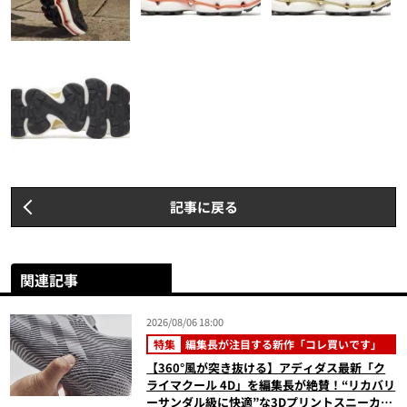
記事に戻る
関連記事
2026/08/06 18:00
特集
編集長が注目する新作「コレ買いです」
【360°風が突き抜ける】アディダス最新「ク
ライマクール 4D」を編集長が絶賛！“リカバリ
ーサンダル級に快適”な3Dプリントスニーカー