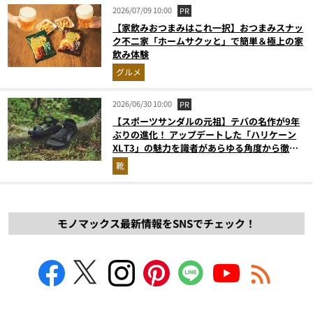
2026/07/09 10:00
PR
【家飲みおつまみはこれ一択】おつまみスナッ
ク不二家「ホームサクッと」で簡単＆極上の家
飲み体験
グルメ
2026/06/30 10:00
PR
【スポーツサンダルの元祖】テバの名作が9年
ぶりの進化！ アップデートした「ハリケーン
XLT3」の魅力を識者があらゆる角度から徹底
解説！
靴
モノマックス最新情報をSNSでチェック！