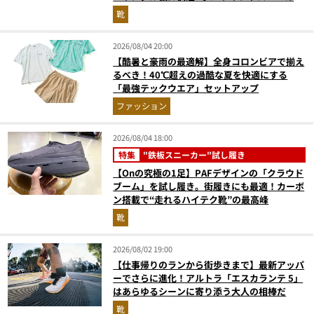
『コレ買いです』Vol.173
靴
2026/08/04 20:00
【酷暑と豪雨の最適解】全身コロンビアで揃え
るべき！40℃超えの過酷な夏を快適にする
「最強テックウエア」セットアップ
ファッション
2026/08/04 18:00
特集
"鉄板スニーカー"試し履き
【Onの究極の1足】PAFデザインの「クラウド
ブーム」を試し履き。街履きにも最適！カーボ
ン搭載で“走れるハイテク靴”の最高峰
靴
2026/08/02 19:00
【仕事帰りのランから街歩きまで】最新アッパ
ーでさらに進化！アルトラ「エスカランテ 5」
はあらゆるシーンに寄り添う大人の相棒だ
靴