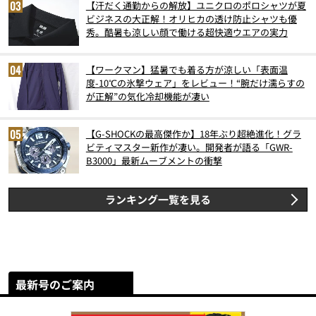
【汗だく通勤からの解放】ユニクロのポロシャツが夏
ビジネスの大正解！オリヒカの透け防止シャツも優
秀。酷暑も涼しい顔で働ける超快適ウエアの実力
【ワークマン】猛暑でも着る方が涼しい「表面温
度-10℃の氷撃ウェア」をレビュー！“腕だけ濡らすの
が正解”の気化冷却機能が凄い
【G-SHOCKの最高傑作か】18年ぶり超絶進化！グラ
ビティマスター新作が凄い。開発者が語る「GWR-
B3000」最新ムーブメントの衝撃
ランキング一覧を見る
最新号のご案内