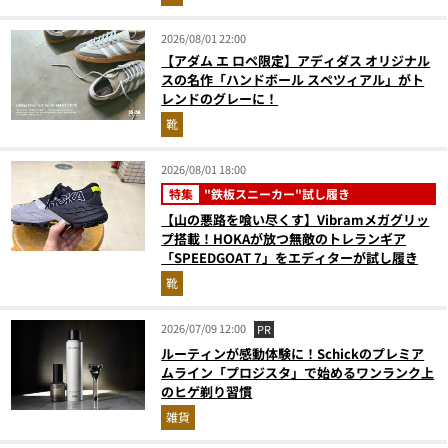
2026/08/01 22:00
【アダム エ ロペ限定】アディダス オリジナル
スの名作「ハンドボール スペツィアル」がト
レンドのグレーに！
靴
2026/08/01 18:00
特集
"鉄板スニーカー"試し履き
【山の悪路を喰い尽くす】Vibramメガグリッ
プ搭載！HOKAが放つ無敵のトレランギア
「SPEEDGOAT 7」をエディターが試し履き
靴
2026/07/09 12:00
PR
ルーティンが感動体験に！Schickのプレミア
ムライン「プロジスタ」で始めるワンランク上
のヒゲ剃り習慣
雑貨