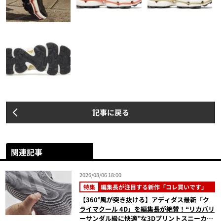
記事に戻る
関連記事
2026/08/06 18:00
特集
編集長が注目する新作「コレ買いです」
【360°風が突き抜ける】アディダス最新「ク
ライマクール 4D」を編集長が絶賛！“リカバリ
ーサンダル級に快適”な3Dプリントスニーカー