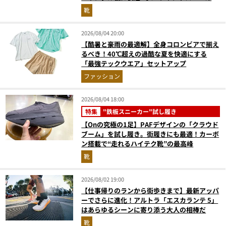
『コレ買いです』Vol.173
靴
2026/08/04 20:00
【酷暑と豪雨の最適解】全身コロンビアで揃え
るべき！40℃超えの過酷な夏を快適にする
「最強テックウエア」セットアップ
ファッション
2026/08/04 18:00
特集
"鉄板スニーカー"試し履き
【Onの究極の1足】PAFデザインの「クラウド
ブーム」を試し履き。街履きにも最適！カーボ
ン搭載で“走れるハイテク靴”の最高峰
靴
2026/08/02 19:00
【仕事帰りのランから街歩きまで】最新アッパ
ーでさらに進化！アルトラ「エスカランテ 5」
はあらゆるシーンに寄り添う大人の相棒だ
靴