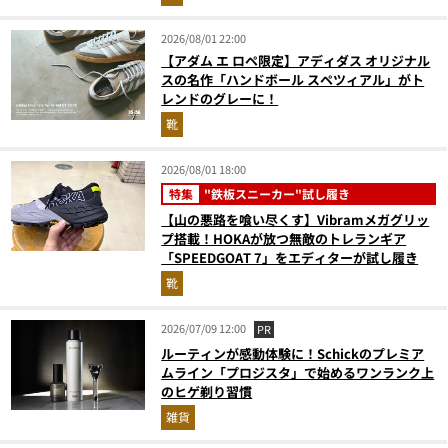
2026/08/01 22:00
【アダム エ ロペ限定】アディダス オリジナル
スの名作「ハンドボール スペツィアル」がト
レンドのグレーに！
靴
2026/08/01 18:00
特集
"鉄板スニーカー"試し履き
【山の悪路を喰い尽くす】Vibramメガグリッ
プ搭載！HOKAが放つ無敵のトレランギア
「SPEEDGOAT 7」をエディターが試し履き
靴
2026/07/09 12:00
PR
ルーティンが感動体験に！Schickのプレミア
ムライン「プロジスタ」で始めるワンランク上
のヒゲ剃り習慣
雑貨