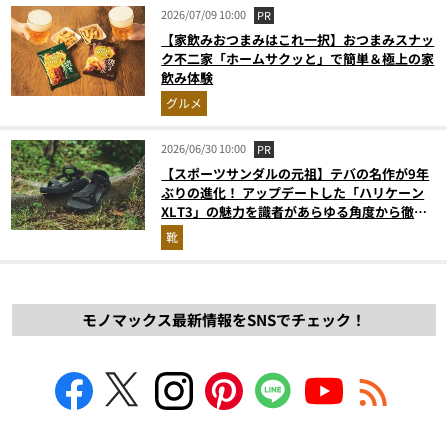
2026/07/09 10:00
PR
【家飲みおつまみはこれ一択】おつまみスナッ
ク不二家「ホームサクッと」で簡単＆極上の家
飲み体験
グルメ
2026/06/30 10:00
PR
【スポーツサンダルの元祖】テバの名作が9年
ぶりの進化！ アップデートした「ハリケーン
XLT3」の魅力を識者があらゆる角度から徹底
解説！
靴
モノマックス最新情報をSNSでチェック！