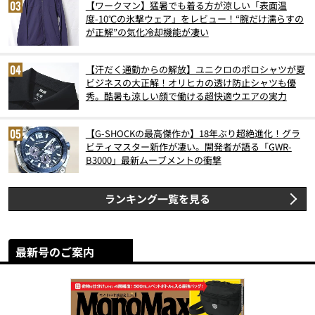
【ワークマン】猛暑でも着る方が涼しい「表面温
度-10℃の氷撃ウェア」をレビュー！“腕だけ濡らすの
が正解”の気化冷却機能が凄い
【汗だく通勤からの解放】ユニクロのポロシャツが夏
ビジネスの大正解！オリヒカの透け防止シャツも優
秀。酷暑も涼しい顔で働ける超快適ウエアの実力
【G-SHOCKの最高傑作か】18年ぶり超絶進化！グラ
ビティマスター新作が凄い。開発者が語る「GWR-
B3000」最新ムーブメントの衝撃
ランキング一覧を見る
最新号のご案内