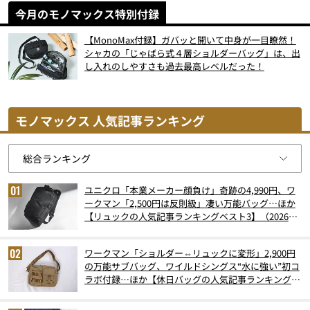
今月のモノマックス特別付録
【MonoMax付録】ガバッと開いて中身が一目瞭然！
シャカの「じゃばら式４層ショルダーバッグ」は、出
し入れのしやすさも過去最高レベルだった！
モノマックス 人気記事ランキング
ユニクロ「本業メーカー顔負け」奇跡の4,990円、ワ
ークマン「2,500円は反則級」凄い万能バッグ…ほか
【リュックの人気記事ランキングベスト3】（2026年
6月版）
ワークマン「ショルダー⇔リュックに変形」2,900円
の万能サブバッグ、ワイルドシングス“水に強い”初コ
ラボ付録…ほか【休日バッグの人気記事ランキングベ
スト3】（2026年6月版）