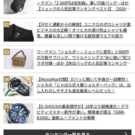
ークマン「2,500円は反則級」凄い万能バッグ…ほか
【リュックの人気記事ランキングベスト3】（2026年
6月版）
【汗だく通勤からの解放】ユニクロのポロシャツが夏
ビジネスの大正解！オリヒカの透け防止シャツも優
秀。酷暑も涼しい顔で働ける超快適ウエアの実力
ワークマン「ショルダー⇔リュックに変形」2,900円
の万能サブバッグ、ワイルドシングス“水に強い”初コ
ラボ付録…ほか【休日バッグの人気記事ランキングベ
スト3】（2026年6月版）
【MonoMax付録】ガバッと開いて中身が一目瞭然！
シャカの「じゃばら式４層ショルダーバッグ」は、出
し入れのしやすさも過去最高レベルだった！
【G-SHOCKの最高傑作か】18年ぶり超絶進化！グラ
ビティマスター新作が凄い。開発者が語る「GWR-
B3000」最新ムーブメントの衝撃
ランキング一覧を見る