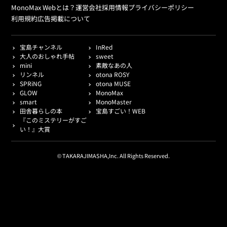
MonoMax Webとは？
運営会社
採用情報
プライバシーポリシー
利用規約
広告掲載について
宝島チャンネル
InRed
大人のおしゃれ手帖
sweet
mini
素敵なあの人
リンネル
otona ROSY
SPRiNG
otona MUSE
GLOW
MonoMax
smart
MonoMaster
田舎暮らしの本
宝島すごい！WEB
『このミステリーがすご
い！』大賞
© TAKARAJIMASHA,Inc. All Rights Reserved.