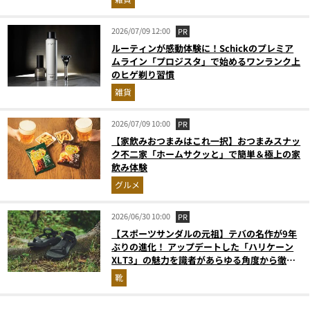
2026/07/09 12:00
PR
ルーティンが感動体験に！Schickのプレミア
ムライン「プロジスタ」で始めるワンランク上
のヒゲ剃り習慣
雑貨
2026/07/09 10:00
PR
【家飲みおつまみはこれ一択】おつまみスナッ
ク不二家「ホームサクッと」で簡単＆極上の家
飲み体験
グルメ
2026/06/30 10:00
PR
【スポーツサンダルの元祖】テバの名作が9年
ぶりの進化！ アップデートした「ハリケーン
XLT3」の魅力を識者があらゆる角度から徹底
解説！
靴