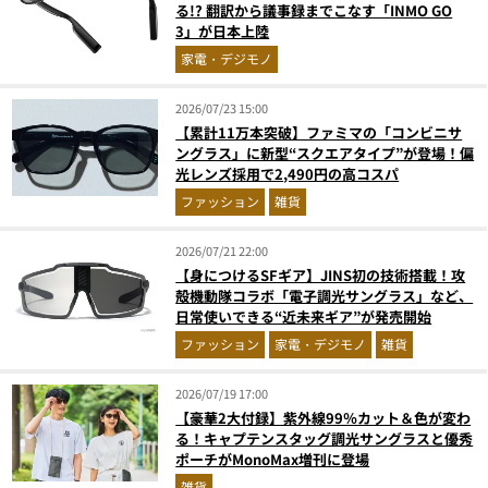
る!? 翻訳から議事録までこなす「INMO GO
3」が日本上陸
家電・デジモノ
2026/07/23 15:00
【累計11万本突破】ファミマの「コンビニサ
ングラス」に新型“スクエアタイプ”が登場！偏
光レンズ採用で2,490円の高コスパ
ファッション
雑貨
2026/07/21 22:00
【身につけるSFギア】JINS初の技術搭載！攻
殻機動隊コラボ「電子調光サングラス」など、
日常使いできる“近未来ギア”が発売開始
ファッション
家電・デジモノ
雑貨
2026/07/19 17:00
【豪華2大付録】紫外線99％カット＆色が変わ
る！キャプテンスタッグ調光サングラスと優秀
ポーチがMonoMax増刊に登場
雑貨