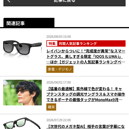
関連記事
2026/08/03 15:00
特集
月間人気記事ランキング
レイバンからついに！“完成度が異常”なスマー
トグラス、美しすぎる限定「IQOS ILUMA i」
…ほか【ガジェットの人気記事ランキングベス
ト3】（2026年6月版）
家電・デジモノ
2026/08/02 17:00
【猛暑の最適解】紫外線で色が変わる！ キャ
プテンスタッグの調光サングラス＆スマホ操作
できるポーチの最強タッグがMonoMax9月号
増刊付録に登場
雑貨
2026/07/29 22:00
【次世代のメガネ型AI】相手の言葉が字幕にな