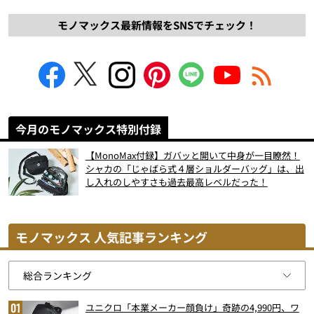
モノマックス最新情報をSNSでチェック！
今月のモノマックス特別付録
【MonoMax付録】ガバッと開いて中身が一目瞭然！
シャカの「じゃばら式４層ショルダーバッグ」は、出
し入れのしやすさも過去最高レベルだった！
モノマックス 人気記事ランキング
ユニクロ「本業メーカー顔負け」奇跡の4,990円、ワ