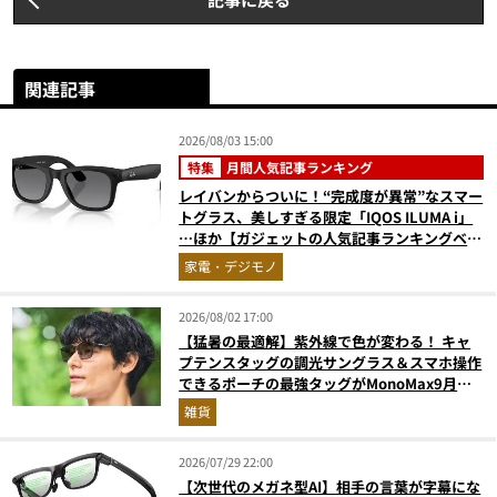
関連記事
2026/08/03 15:00
特集
月間人気記事ランキング
レイバンからついに！“完成度が異常”なスマー
トグラス、美しすぎる限定「IQOS ILUMA i」
…ほか【ガジェットの人気記事ランキングベス
ト3】（2026年6月版）
家電・デジモノ
2026/08/02 17:00
【猛暑の最適解】紫外線で色が変わる！ キャ
プテンスタッグの調光サングラス＆スマホ操作
できるポーチの最強タッグがMonoMax9月号
増刊付録に登場
雑貨
2026/07/29 22:00
【次世代のメガネ型AI】相手の言葉が字幕にな