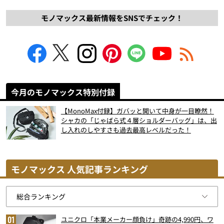
モノマックス最新情報をSNSでチェック！
今月のモノマックス特別付録
【MonoMax付録】ガバッと開いて中身が一目瞭然！
シャカの「じゃばら式４層ショルダーバッグ」は、出
し入れのしやすさも過去最高レベルだった！
モノマックス 人気記事ランキング
ユニクロ「本業メーカー顔負け」奇跡の4,990円、ワ