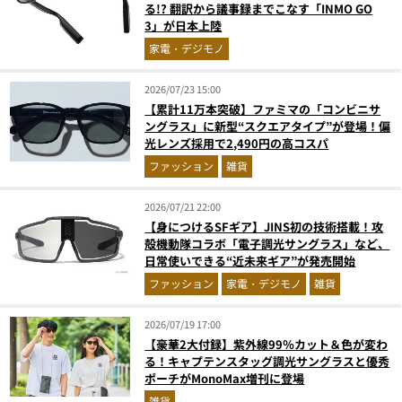
る!? 翻訳から議事録までこなす「INMO GO
3」が日本上陸
家電・デジモノ
2026/07/23 15:00
【累計11万本突破】ファミマの「コンビニサ
ングラス」に新型“スクエアタイプ”が登場！偏
光レンズ採用で2,490円の高コスパ
ファッション
雑貨
2026/07/21 22:00
【身につけるSFギア】JINS初の技術搭載！攻
殻機動隊コラボ「電子調光サングラス」など、
日常使いできる“近未来ギア”が発売開始
ファッション
家電・デジモノ
雑貨
2026/07/19 17:00
【豪華2大付録】紫外線99％カット＆色が変わ
る！キャプテンスタッグ調光サングラスと優秀
ポーチがMonoMax増刊に登場
雑貨