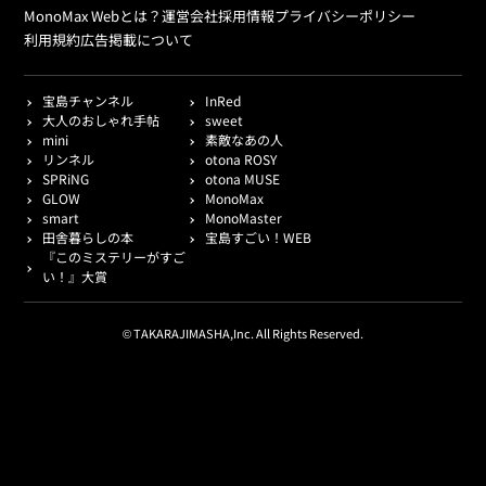
MonoMax Webとは？
運営会社
採用情報
プライバシーポリシー
利用規約
広告掲載について
宝島チャンネル
InRed
大人のおしゃれ手帖
sweet
mini
素敵なあの人
リンネル
otona ROSY
SPRiNG
otona MUSE
GLOW
MonoMax
smart
MonoMaster
田舎暮らしの本
宝島すごい！WEB
『このミステリーがすご
い！』大賞
© TAKARAJIMASHA,Inc. All Rights Reserved.