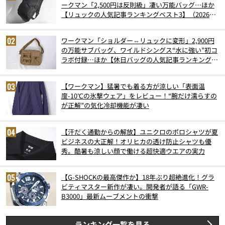
ークマン「2,500円は反則級」凄い万能バッグ…ほか
【リュックの人気記事ランキングベスト3】（2026年
6月版）
ワークマン「ショルダー⇔リュックに変形」2,900円
の万能サブバッグ、ワイルドシングス“水に強い”初コ
ラボ付録…ほか【休日バッグの人気記事ランキングベ
スト3】（2026年6月版）
【ワークマン】猛暑でも着る方が涼しい「表面温
度-10℃の氷撃ウェア」をレビュー！“腕だけ濡らすの
が正解”の気化冷却機能が凄い
【汗だく通勤からの解放】ユニクロのポロシャツが夏
ビジネスの大正解！オリヒカの透け防止シャツも優
秀。酷暑も涼しい顔で働ける超快適ウエアの実力
【G-SHOCKの最高傑作か】18年ぶり超絶進化！グラ
ビティマスター新作が凄い。開発者が語る「GWR-
B3000」最新ムーブメントの衝撃
ランキング一覧を見る