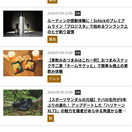
2026/07/09 12:00
PR
ルーティンが感動体験に！Schickのプレミア
ムライン「プロジスタ」で始めるワンランク上
のヒゲ剃り習慣
雑貨
2026/07/09 10:00
PR
【家飲みおつまみはこれ一択】おつまみスナッ
ク不二家「ホームサクッと」で簡単＆極上の家
飲み体験
グルメ
2026/06/30 10:00
PR
【スポーツサンダルの元祖】テバの名作が9年
ぶりの進化！ アップデートした「ハリケーン
XLT3」の魅力を識者があらゆる角度から徹底
解説！
靴