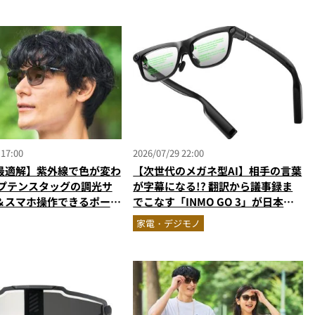
 17:00
2026/07/29 22:00
最適解】紫外線で色が変わ
【次世代のメガネ型AI】相手の言葉
ャプテンスタッグの調光サ
が字幕になる!? 翻訳から議事録ま
＆スマホ操作できるポーチ
でこなす「INMO GO 3」が日本上
グがMonoMax9月号増
陸
家電・デジモノ
登場