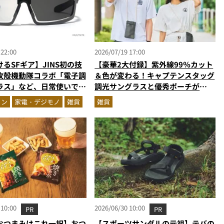
 22:00
2026/07/19 17:00
るSFギア】JINS初の技
【豪華2大付録】紫外線99％カット
攻殻機動隊コラボ「電子調
＆色が変わる！キャプテンスタッグ
ラス」など、日常使いでき
調光サングラスと優秀ポーチが
来ギア”が発売開始
MonoMax増刊に登場
ョン
家電・デジモノ
雑貨
雑貨
 10:00
2026/06/30 10:00
PR
PR
おつまみはこれ一択】おつ
【スポーツサンダルの元祖】テバの