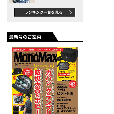
者が語る「GWR-B3000」最
新ムーブメントの衝撃
ランキング一覧を見る
最新号のご案内