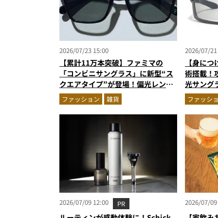
2026/07/23 15:00
2026/07/21
【累計11万本突破】ファミマの
【身につけ
「コンビニサングラス」に新型“ス
術搭載！
クエアタイプ”が登場！偏光レンズ
光サング
採用で2,490円の高コスパ
る“近未
ファッション
雑貨
ファッシ
2026/07/09 12:00
2026/07/09
PR
ルーティンが感動体験に！Schick
【家飲み