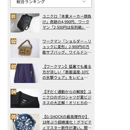
ユニクロ「本業メーカー顔負
け」奇跡の4,990円、ワーク
マン「2,500円は反則級」凄
い万能バッグ…ほか【リュッ
クの人気記事ランキングベス
ワークマン「ショルダー⇔リ
ト3】（2026年6月版）
ュックに変形」2,900円の万
能サブバッグ、ワイルドシン
グス“水に強い”初コラボ付
録…ほか【休日バッグの人気
【ワークマン】猛暑でも着る
記事ランキングベスト3】
方が涼しい「表面温度-10℃
（2026年6月版）
の氷撃ウェア」をレビュ
ー！“腕だけ濡らすのが正
解”の気化冷却機能が凄い
【汗だく通勤からの解放】ユ
ニクロのポロシャツが夏ビジ
ネスの大正解！オリヒカの透
け防止シャツも優秀。酷暑も
涼しい顔で働ける超快適ウエ
【G-SHOCKの最高傑作か】
アの実力
18年ぶり超絶進化！グラビテ
ィマスター新作が凄い。開発