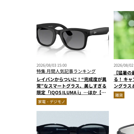
2026/08/03 15:00
2026/08/02
特集
月間人気記事ランキング
【猛暑の
レイバンからついに！“完成度が異
る！ キ
常”なスマートグラス、美しすぎる
ングラス
限定「IQOS ILUMA i」…ほか【ガ
の最強タッ
雑貨
ジェットの人気記事ランキングベス
刊付録に
家電・デジモノ
ト3】（2026年6月版）