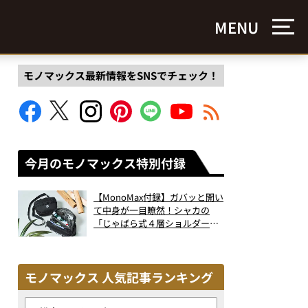
MENU
モノマックス最新情報をSNSでチェック！
今月のモノマックス特別付録
【MonoMax付録】ガバッと開い
て中身が一目瞭然！シャカの
「じゃばら式４層ショルダーバ
ッグ」は、出し入れのしやすさ
も過去最高レベルだった！
モノマックス 人気記事ランキング