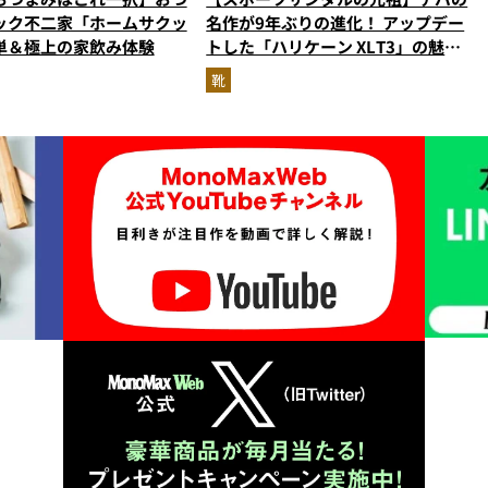
ック不二家「ホームサクッ
名作が9年ぶりの進化！ アップデー
単＆極上の家飲み体験
トした「ハリケーン XLT3」の魅力
を識者があらゆる角度から徹底解
靴
説！