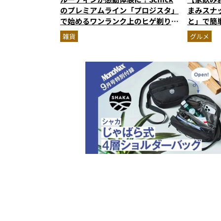
のプレミアムライン「プロジスタ」
まみスナ
で始めるワンランク上のヒゲ剃り習
と」で簡
慣
雑貨
グルメ