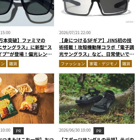
 15:00
2026/07/21 22:00
1万本突破】ファミマの
【身につけるSFギア】JINS初の技
ニサングラス」に新型“ス
術搭載！攻殻機動隊コラボ「電子調
イプ”が登場！偏光レンズ
光サングラス」など、日常使いでき
490円の高コスパ
る“近未来ギア”が発売開始
ョン
雑貨
ファッション
家電・デジモノ
雑貨
 10:00
2026/06/30 10:00
PR
PR
おつまみはこれ一択】おつ
【スポーツサンダルの元祖】テバの