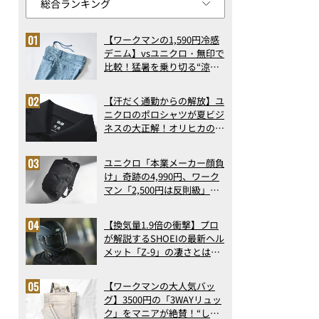
【ワークマンの1,590円冷感
デニム】vsユニクロ・無印で
比較！猛暑を乗り切る“涼感
ロングパンツ”3選を徹底解
剖。接触冷感から綿100%ま
【汗だく通勤からの解放】ユ
で決定版
ニクロのポロシャツが夏ビジ
ネスの大正解！オリヒカの透
け防止シャツも優秀。酷暑も
涼しい顔で働ける超快適ウエ
ユニクロ「本業メーカー顔負
アの実力
け」奇跡の4,990円、ワーク
マン「2,500円は反則級」凄
い万能バッグ…ほか【リュッ
クの人気記事ランキングベス
【換気量1.9倍の衝撃】プロ
ト3】（2026年6月版）
が解説するSHOEIの最新ヘル
メット「Z-9」の凄さとは？
浮き上がり13%減で高速ライ
ドも超快適な傑作フルフェイ
【ワークマンの大人気バッ
ス
グ】3500円の「3WAYリュッ
ク」をマニアが絶賛！“しご