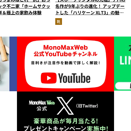
ック不二家「ホームサクッ
名作が9年ぶりの進化！ アップデー
単＆極上の家飲み体験
トした「ハリケーン XLT3」の魅力
を識者があらゆる角度から徹底解
靴
説！