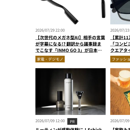
2026/07/29 22:00
2026/07/23
【次世代のメガネ型AI】相手の言葉
【累計1
が字幕になる!? 翻訳から議事録ま
「コンビ
でこなす「INMO GO 3」が日本上
クエアタ
陸
採用で2,
家電・デジモノ
ファッシ
2026/07/09 12:00
2026/07/09
PR
ルーティンが感動体験に！Schick
【家飲み