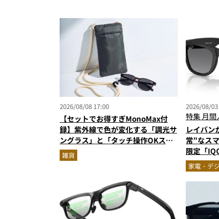
2026/08/08 17:00
2026/08/03
特集
月間
【セットでお得すぎMonoMax付
録】紫外線で色が変化する「調光サ
レイバン
ングラス」と「タッチ操作OKスマ
常”なス
ホポーチ」の豪華セットが登場！
限定「IQO
雑貨
ジェット
家電・デ
ト3】（2