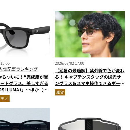
 15:00
2026/08/02 17:00
人気記事ランキング
【猛暑の最適解】紫外線で色が変わ
からついに！“完成度が異
る！ キャプテンスタッグの調光サ
マートグラス、美しすぎる
ングラス＆スマホ操作できるポーチ
S ILUMA i」…ほか【ガ
の最強タッグがMonoMax9月号増
雑貨
の人気記事ランキングベス
刊付録に登場
ジモノ
026年6月版）