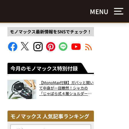
MENU
モノマックス最新情報をSNSでチェック！
今月のモノマックス特別付録
【MonoMax付録】ガバッと開い
て中身が一目瞭然！シャカの
「じゃばら式４層ショルダーバ
ッグ」は、出し入れのしやすさ
も過去最高レベルだった！
モノマックス 人気記事ランキング