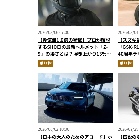
2026/08/06 07:00
2026/08/04
【換気量1.9倍の衝撃】プロが解説
【スズキ
するSHOEIの最新ヘルメット「Z-
「GSX-
9」の凄さとは？浮き上がり13%減
40周年
で高速ライドも超快適な傑作フルフ
高のスー
乗り物
乗り物
ェイス
ターが解
2026/08/02 10:00
2026/07/29
【日本の大人のためのアコード】ホ
【伝説の