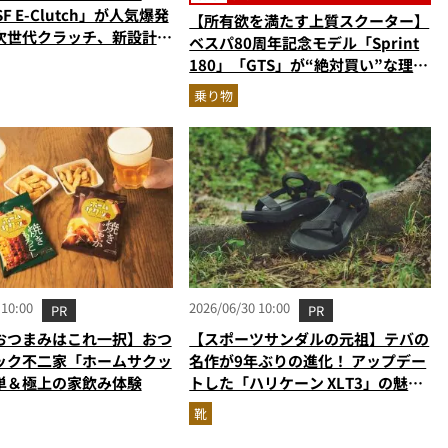
SF E-Clutch」が人気爆発
【所有欲を満たす上質スクーター】
次世代クラッチ、新設計の
ベスパ80周年記念モデル「Sprint
筒エンジン搭載
180」「GTS」が“絶対買い”な理由
とは？バイクのプロが生誕イベント
乗り物
から実車レビュー！
 10:00
2026/06/30 10:00
PR
PR
おつまみはこれ一択】おつ
【スポーツサンダルの元祖】テバの
ック不二家「ホームサクッ
名作が9年ぶりの進化！ アップデー
単＆極上の家飲み体験
トした「ハリケーン XLT3」の魅力
を識者があらゆる角度から徹底解
靴
説！