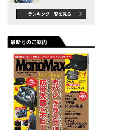
者が語る「GWR-B3000」最
新ムーブメントの衝撃
ランキング一覧を見る
最新号のご案内