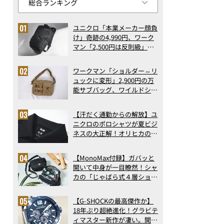
ユニクロ「本業メーカー顔負
け」奇跡の4,990円、ワーク
マン「2,500円は反則級」凄
い万能バッグ…ほか【リュッ
クの人気記事ランキングベス
ワークマン「ショルダー⇔リ
ト3】（2026年6月版）
ュックに変形」2,900円の万
能サブバッグ、ワイルドシン
グス“水に強い”初コラボ付
録…ほか【休日バッグの人気
【汗だく通勤からの解放】ユ
記事ランキングベスト3】
ニクロのポロシャツが夏ビジ
（2026年6月版）
ネスの大正解！オリヒカの透
け防止シャツも優秀。酷暑も
涼しい顔で働ける超快適ウエ
【MonoMax付録】ガバッと
アの実力
開いて中身が一目瞭然！シャ
カの「じゃばら式４層ショル
ダーバッグ」は、出し入れの
しやすさも過去最高レベルだ
【G-SHOCKの最高傑作か】
った！
18年ぶり超絶進化！グラビテ
ィマスター新作が凄い。開発