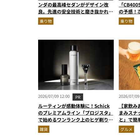
ンダの最高峰セダンがデザイン改
「CB400
良。先進の安全技術と磨き抜かれた
の予感！
美しさでさらに上質に
直列4気
乗り物
乗り物
2026/07/09 12:00
2026/07/09
PR
ルーティンが感動体験に！Schick
【家飲み
のプレミアムライン「プロジスタ」
まみスナ
で始めるワンランク上のヒゲ剃り習
と」で簡
慣
雑貨
グルメ