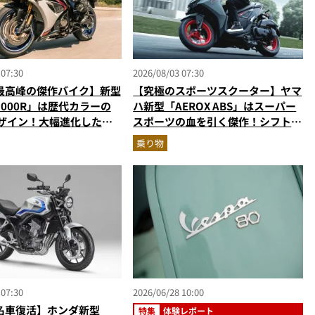
 07:30
2026/08/03 07:30
最高峰の傑作バイク】新型
【究極のスポーツスクーター】ヤマ
R1000R」は歴代カラーの
ハ新型「AEROX ABS」はスーパー
デザイン！大幅進化した至
スポーツの血を引く傑作！シフトダ
パースポーツを乗り物ライ
ウン可能で街乗りからツーリングま
乗り物
説
で最強
 07:30
2026/06/28 10:00
名車復活】ホンダ新型
特集
体験レポート