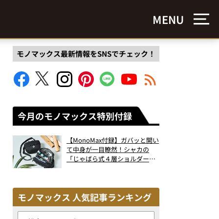
MENU
モノマックス最新情報をSNSでチェック！
今月のモノマックス特別付録
【MonoMax付録】ガバッと開い
て中身が一目瞭然！シャカの
「じゃばら式４層ショルダーバ
ッグ」は、出し入れのしやすさ
も過去最高レベルだった！
モノマックス 人気記事ランキング