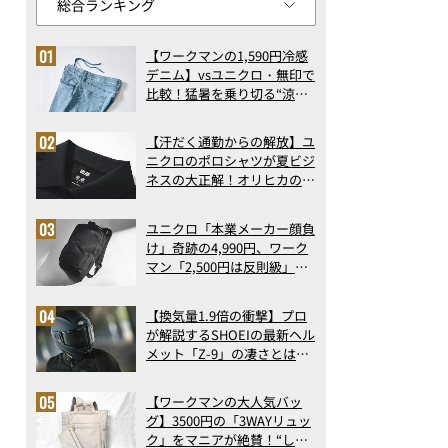
【ワークマンの1,590円冷感
デニム】vsユニクロ・無印で
比較！猛暑を乗り切る“涼感
ロングパンツ”3選を徹底解
剖。接触冷感から綿100%ま
【汗だく通勤からの解放】ユ
で決定版
ニクロのポロシャツが夏ビジ
ネスの大正解！オリヒカの透
け防止シャツも優秀。酷暑も
涼しい顔で働ける超快適ウエ
ユニクロ「本業メーカー顔負
アの実力
け」奇跡の4,990円、ワーク
マン「2,500円は反則級」凄
い万能バッグ…ほか【リュッ
クの人気記事ランキングベス
【換気量1.9倍の衝撃】プロ
ト3】（2026年6月版）
が解説するSHOEIの最新ヘル
メット「Z-9」の凄さとは？
浮き上がり13%減で高速ライ
ドも超快適な傑作フルフェイ
【ワークマンの大人気バッ
ス
グ】3500円の「3WAYリュッ
ク」をマニアが絶賛！“しご