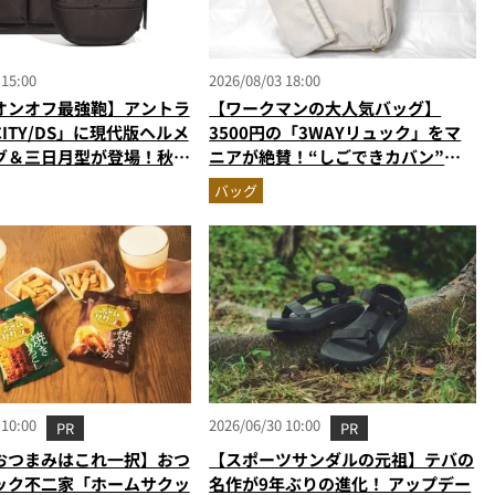
 15:00
2026/08/03 18:00
オンオフ最強鞄】アントラ
【ワークマンの大人気バッグ】
ITY/DS」に現代版ヘルメ
3500円の「3WAYリュック」をマ
グ＆三日月型が登場！秋服
ニアが絶賛！“しごできカバン”が
う新色モールブラウンが傑
撥水防汚で評判以上に優秀だった
バッグ
 10:00
2026/06/30 10:00
PR
PR
おつまみはこれ一択】おつ
【スポーツサンダルの元祖】テバの
ック不二家「ホームサクッ
名作が9年ぶりの進化！ アップデー