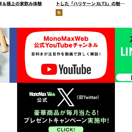
単＆極上の家飲み体験
トした「ハリケーン XLT3」の魅力
を識者があらゆる角度から徹底解
靴
説！