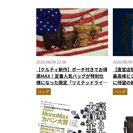
2026/08/09 22:00
2026/08/09
【ケルティ新作】ポーチ付きでお得
【直営店
感MAX！定番人気バッグが特別仕
最高峰ビジ
様になった限定「リミテッドライ
に待望の
ン」に注目
ルダー＆
バッグ
バッグ
が無敵に