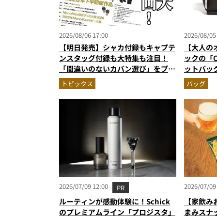
2026/08/06 17:00
2026/08/05
【明日発売】シャカ付録もキャプテ
【大人の
ンスタッグ付録も大特集も注目！
ックの「C
「間違いのないカバン選び」をプロ
ットバッ
がジャッジ・MonoMax9月号の目
に絶対合
トピックス
バッグ
次を公開
作
2026/07/09 12:00
2026/07/09
PR
ルーティンが感動体験に！Schick
【家飲み
のプレミアムライン「プロジスタ」
まみスナ