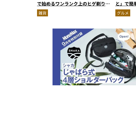
で始めるワンランク上のヒゲ剃り習
と」で簡
慣
雑貨
グルメ