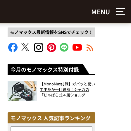
MENU
モノマックス最新情報をSNSでチェック！
今月のモノマックス特別付録
【MonoMax付録】ガバッと開い
て中身が一目瞭然！シャカの
「じゃばら式４層ショルダーバ
ッグ」は、出し入れのしやすさ
も過去最高レベルだった！
モノマックス 人気記事ランキング