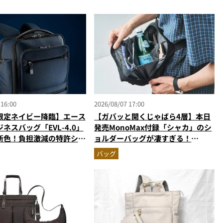
 16:00
2026/08/07 17:00
限定ネイビー降臨】エース
【ガバッと開くじゃばら4層】本日
ネスバッグ「EVL-4.0」
発売MonoMax付録「シャカ」のシ
新色！負担激減の特許ショ
ョルダーバッグが凄すぎる！
可変PC収納で通勤・出張
500mLペット収納＆背面メッシュ
バッグ
でベタつかない