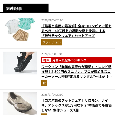
関連記事
2026/08/04 20:00
【酷暑と豪雨の最適解】全身コロンビアで揃え
るべき！40℃超えの過酷な夏を快適にする
「最強テックウエア」セットアップ
ファッション
2026/07/30 19:00
特集
月間人気記事ランキング
ワークマン「昨年の完売作が復活」トレンド感
抜群！2,300円のスニサン、プロが薦めるスニ
ーカーソール搭載“走れるサンダル”…ほか【夏
シューズの人気記事ランキングベスト3】
靴
（2026年6月版）
2026/07/24 20:00
【コスパ最強フットウェア】サロモン、ナイ
キ、アシックスが1万円以下!?“物価高でも妥協
しない”傑作シューズ3選