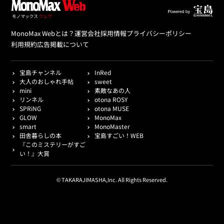
MonoMax Webとは？
運営会社
採用情報
プライバシーポリシー
利用規約
広告掲載について
宝島チャンネル
InRed
大人のおしゃれ手帖
sweet
mini
素敵なあの人
リンネル
otona ROSY
SPRiNG
otona MUSE
GLOW
MonoMax
smart
MonoMaster
田舎暮らしの本
宝島すごい！WEB
『このミステリーがすご
い！』大賞
© TAKARAJIMASHA,Inc. All Rights Reserved.