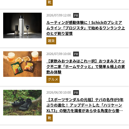
靴
2026/07/09 12:00
PR
ルーティンが感動体験に！Schickのプレミア
ムライン「プロジスタ」で始めるワンランク上
のヒゲ剃り習慣
雑貨
2026/07/09 10:00
PR
【家飲みおつまみはこれ一択】おつまみスナッ
ク不二家「ホームサクッと」で簡単＆極上の家
飲み体験
グルメ
2026/06/30 10:00
PR
【スポーツサンダルの元祖】テバの名作が9年
ぶりの進化！ アップデートした「ハリケーン
XLT3」の魅力を識者があらゆる角度から徹底
解説！
靴