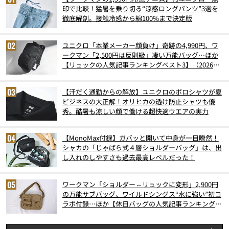
印で比較！猛暑を乗り切る“涼感ロングパンツ”3選を
徹底解剖。接触冷感から綿100%まで決定版
ユニクロ「本業メーカー顔負け」奇跡の4,990円、ワ
ークマン「2,500円は反則級」凄い万能バッグ…ほか
【リュックの人気記事ランキングベスト3】（2026年
6月版）
【汗だく通勤からの解放】ユニクロのポロシャツが夏
ビジネスの大正解！オリヒカの透け防止シャツも優
秀。酷暑も涼しい顔で働ける超快適ウエアの実力
【MonoMax付録】ガバッと開いて中身が一目瞭然！
シャカの「じゃばら式４層ショルダーバッグ」は、出
し入れのしやすさも過去最高レベルだった！
ワークマン「ショルダー⇔リュックに変形」2,900円
の万能サブバッグ、ワイルドシングス“水に強い”初コ
ラボ付録…ほか【休日バッグの人気記事ランキングベ
スト3】（2026年6月版）