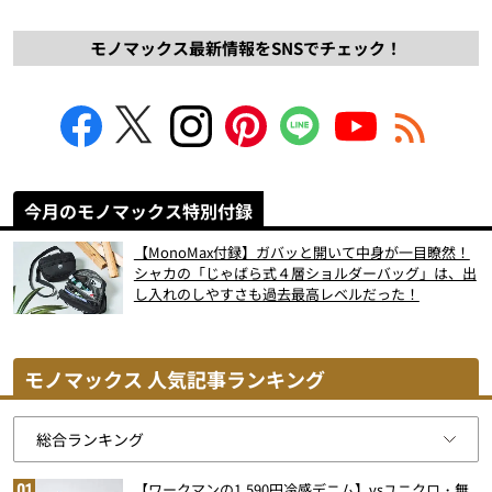
モノマックス最新情報をSNSでチェック！
今月のモノマックス特別付録
【MonoMax付録】ガバッと開いて中身が一目瞭然！
シャカの「じゃばら式４層ショルダーバッグ」は、出
し入れのしやすさも過去最高レベルだった！
モノマックス 人気記事ランキング
【ワークマンの1,590円冷感デニム】vsユニクロ・無