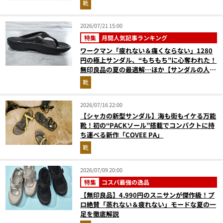
靴
2026/07/21 15:00
特集
月間人気記事ランキング
ワークマン「疲れない＆痛くならない」1280
円の極上サンダル、“もちもち”に心奪われた！
無印良品の夏の最適解…ほか【サンダルの人気
記事ランキングベスト3】（2026年6月版）
靴
2026/07/16 22:00
【シャカの新型サンダル】海も街もイケる万能
靴！初の“PACKソール”搭載でコンパクトに持
ち運べる新作「COVEE PA」
靴
2026/07/09 20:00
特集
コスパ最強の逸品
【無印良品】4,990円のスニサンが傑作級！プ
ロ絶賛「蒸れない＆疲れない」モードな夏の一
足を徹底解説