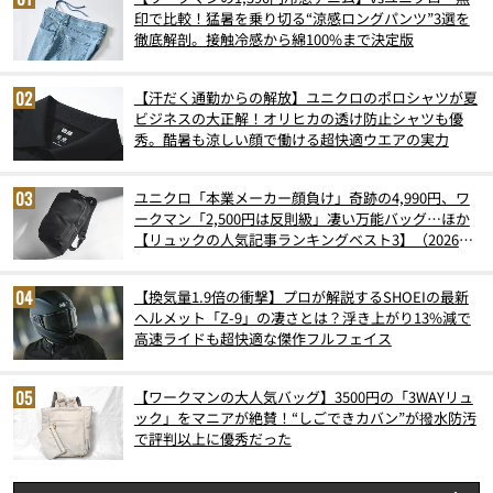
印で比較！猛暑を乗り切る“涼感ロングパンツ”3選を
徹底解剖。接触冷感から綿100%まで決定版
【汗だく通勤からの解放】ユニクロのポロシャツが夏
ビジネスの大正解！オリヒカの透け防止シャツも優
秀。酷暑も涼しい顔で働ける超快適ウエアの実力
ユニクロ「本業メーカー顔負け」奇跡の4,990円、ワ
ークマン「2,500円は反則級」凄い万能バッグ…ほか
【リュックの人気記事ランキングベスト3】（2026年
6月版）
【換気量1.9倍の衝撃】プロが解説するSHOEIの最新
ヘルメット「Z-9」の凄さとは？浮き上がり13%減で
高速ライドも超快適な傑作フルフェイス
【ワークマンの大人気バッグ】3500円の「3WAYリュ
ック」をマニアが絶賛！“しごできカバン”が撥水防汚
で評判以上に優秀だった