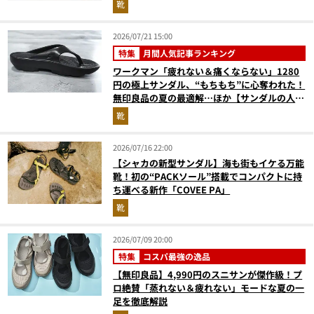
靴
2026/07/21 15:00
特集
月間人気記事ランキング
ワークマン「疲れない＆痛くならない」1280
円の極上サンダル、“もちもち”に心奪われた！
無印良品の夏の最適解…ほか【サンダルの人気
記事ランキングベスト3】（2026年6月版）
靴
2026/07/16 22:00
【シャカの新型サンダル】海も街もイケる万能
靴！初の“PACKソール”搭載でコンパクトに持
ち運べる新作「COVEE PA」
靴
2026/07/09 20:00
特集
コスパ最強の逸品
【無印良品】4,990円のスニサンが傑作級！プ
ロ絶賛「蒸れない＆疲れない」モードな夏の一
足を徹底解説