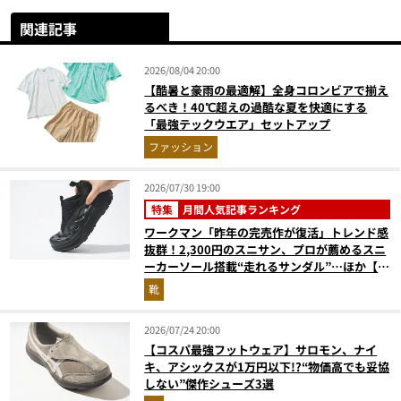
関連記事
2026/08/04 20:00
【酷暑と豪雨の最適解】全身コロンビアで揃え
るべき！40℃超えの過酷な夏を快適にする
「最強テックウエア」セットアップ
ファッション
2026/07/30 19:00
特集
月間人気記事ランキング
ワークマン「昨年の完売作が復活」トレンド感
抜群！2,300円のスニサン、プロが薦めるスニ
ーカーソール搭載“走れるサンダル”…ほか【夏
シューズの人気記事ランキングベスト3】
靴
（2026年6月版）
2026/07/24 20:00
【コスパ最強フットウェア】サロモン、ナイ
キ、アシックスが1万円以下!?“物価高でも妥協
しない”傑作シューズ3選