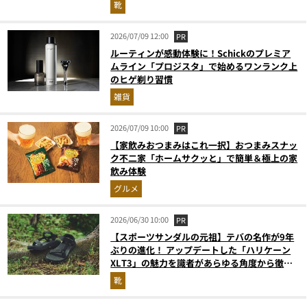
靴
2026/07/09 12:00
PR
ルーティンが感動体験に！Schickのプレミア
ムライン「プロジスタ」で始めるワンランク上
のヒゲ剃り習慣
雑貨
2026/07/09 10:00
PR
【家飲みおつまみはこれ一択】おつまみスナッ
ク不二家「ホームサクッと」で簡単＆極上の家
飲み体験
グルメ
2026/06/30 10:00
PR
【スポーツサンダルの元祖】テバの名作が9年
ぶりの進化！ アップデートした「ハリケーン
XLT3」の魅力を識者があらゆる角度から徹底
解説！
靴