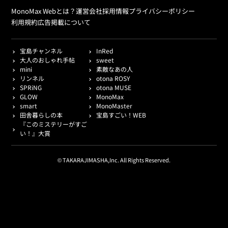
MonoMax Webとは？
運営会社
採用情報
プライバシーポリシー
利用規約
広告掲載について
宝島チャンネル
InRed
大人のおしゃれ手帖
sweet
mini
素敵なあの人
リンネル
otona ROSY
SPRiNG
otona MUSE
GLOW
MonoMax
smart
MonoMaster
田舎暮らしの本
宝島すごい！WEB
『このミステリーがすご
い！』大賞
© TAKARAJIMASHA,Inc. All Rights Reserved.