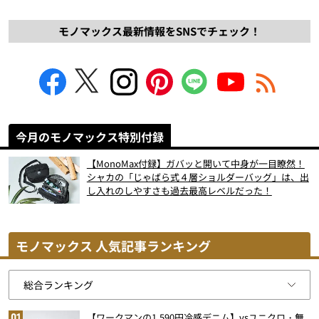
モノマックス最新情報をSNSでチェック！
今月のモノマックス特別付録
【MonoMax付録】ガバッと開いて中身が一目瞭然！
シャカの「じゃばら式４層ショルダーバッグ」は、出
し入れのしやすさも過去最高レベルだった！
モノマックス 人気記事ランキング
【ワークマンの1,590円冷感デニム】vsユニクロ・無