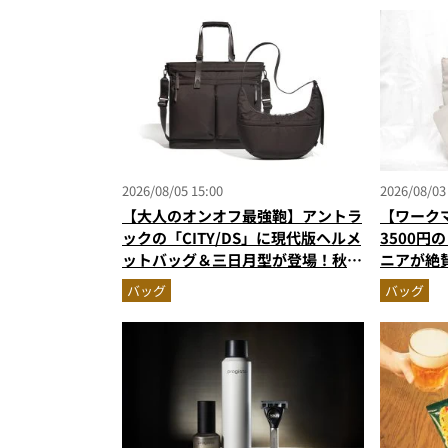
2026/08/05 15:00
2026/08/03
【大人のオンオフ最強鞄】アントラ
【ワーク
ックの「CITY/DS」に現代版ヘルメ
3500円
ットバッグ＆三日月型が登場！秋服
ニアが絶
に絶対合う新色モールブラウンが傑
撥水防汚
バッグ
バッグ
作