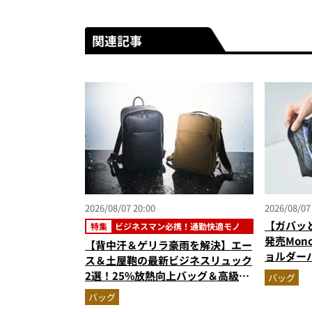
関連記事
2026/08/07 20:00
2026/08/07
【ガバッ
特集
ビジネスマン必携！通勤快適モノ
発売Mon
【背中汗＆ゲリラ豪雨を解決】エー
ョルダー
ス＆土屋鞄の最新ビジネスリュック
500mL
2選！25%放熱向上バッグ＆高級防
バッグ
でベタつ
水レザーの全貌
バッグ