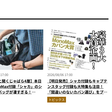
 17:00
2026/08/06 17:00
と開くじゃばら4層】本日
【明日発売】シャカ付録もキャプテ
oMax付録「シャカ」のシ
ンスタッグ付録も大特集も注目！
バッグが凄すぎる！
「間違いのないカバン選び」をプロ
ペット収納＆背面メッシュ
がジャッジ・MonoMax9月号の目
トピックス
かない
次を公開