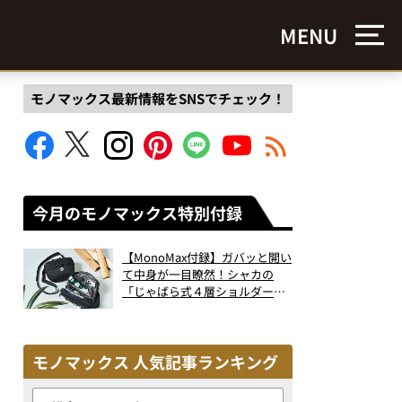
MENU
モノマックス最新情報をSNSでチェック！
今月のモノマックス特別付録
【MonoMax付録】ガバッと開い
て中身が一目瞭然！シャカの
「じゃばら式４層ショルダーバ
ッグ」は、出し入れのしやすさ
も過去最高レベルだった！
モノマックス 人気記事ランキング