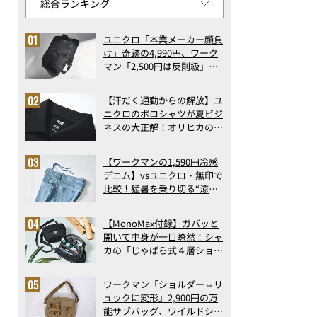
ユニクロ「本業メーカー顔負
け」奇跡の4,990円、ワーク
マン「2,500円は反則級」凄
い万能バッグ…ほか【リュッ
クの人気記事ランキングベス
【汗だく通勤からの解放】ユ
ト3】（2026年6月版）
ニクロのポロシャツが夏ビジ
ネスの大正解！オリヒカの透
け防止シャツも優秀。酷暑も
涼しい顔で働ける超快適ウエ
【ワークマンの1,590円冷感
アの実力
デニム】vsユニクロ・無印で
比較！猛暑を乗り切る“涼感
ロングパンツ”3選を徹底解
剖。接触冷感から綿100%ま
【MonoMax付録】ガバッと
で決定版
開いて中身が一目瞭然！シャ
カの「じゃばら式４層ショル
ダーバッグ」は、出し入れの
しやすさも過去最高レベルだ
ワークマン「ショルダー⇔リ
った！
ュックに変形」2,900円の万
能サブバッグ、ワイルドシン