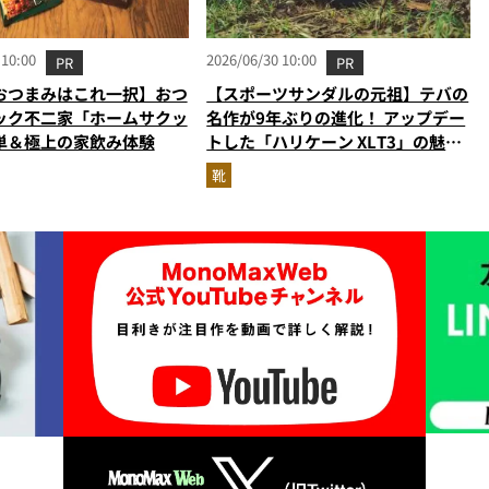
 10:00
2026/06/30 10:00
PR
PR
おつまみはこれ一択】おつ
【スポーツサンダルの元祖】テバの
ック不二家「ホームサクッ
名作が9年ぶりの進化！ アップデー
単＆極上の家飲み体験
トした「ハリケーン XLT3」の魅力
を識者があらゆる角度から徹底解
靴
説！