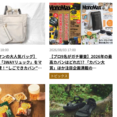
 18:00
2026/08/03 17:00
マンの大人気バッグ】
【プロ9名がガチ審査】2026年の最
の「3WAYリュック」をマ
高カバンはどれだ!? 「カバン大
賛！“しごできカバン”が
賞」ほか注目企画満載の
で評判以上に優秀だった
MonoMax9月号＆増刊の表紙を速
トピックス
報