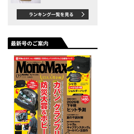
グス“水に強い”初コラボ付
録…ほか【休日バッグの人気
ランキング一覧を見る
記事ランキングベスト3】
（2026年6月版）
最新号のご案内