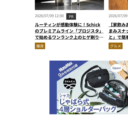
2026/07/09 12:00
2026/07/09
PR
ルーティンが感動体験に！Schick
【家飲み
のプレミアムライン「プロジスタ」
まみスナ
で始めるワンランク上のヒゲ剃り習
と」で簡
慣
雑貨
グルメ