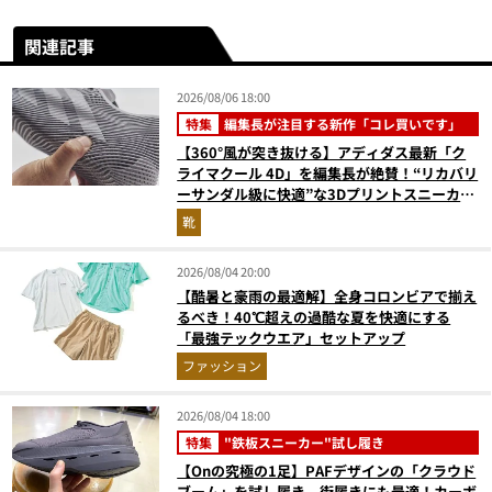
関連記事
2026/08/06 18:00
特集
編集長が注目する新作「コレ買いです」
【360°風が突き抜ける】アディダス最新「ク
ライマクール 4D」を編集長が絶賛！“リカバリ
ーサンダル級に快適”な3Dプリントスニーカー
『コレ買いです』Vol.173
靴
2026/08/04 20:00
【酷暑と豪雨の最適解】全身コロンビアで揃え
るべき！40℃超えの過酷な夏を快適にする
「最強テックウエア」セットアップ
ファッション
2026/08/04 18:00
特集
"鉄板スニーカー"試し履き
【Onの究極の1足】PAFデザインの「クラウド
ブーム」を試し履き。街履きにも最適！カーボ