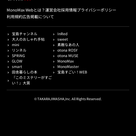
MonoMax Webとは？
運営会社
採用情報
プライバシーポリシー
利用規約
広告掲載について
宝島チャンネル
InRed
大人のおしゃれ手帖
sweet
mini
素敵なあの人
リンネル
otona ROSY
SPRiNG
otona MUSE
GLOW
MonoMax
smart
MonoMaster
田舎暮らしの本
宝島すごい！WEB
『このミステリーがすご
い！』大賞
© TAKARAJIMASHA,Inc. All Rights Reserved.