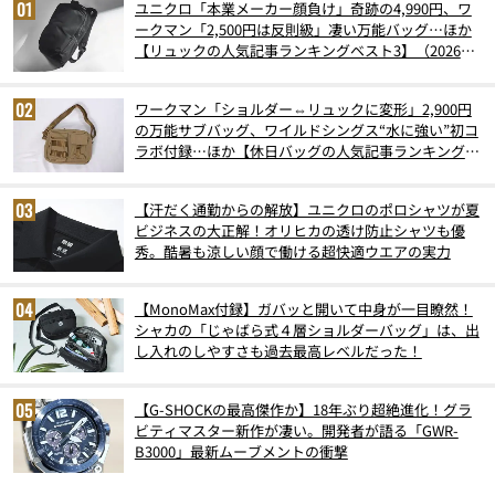
ユニクロ「本業メーカー顔負け」奇跡の4,990円、ワ
ークマン「2,500円は反則級」凄い万能バッグ…ほか
【リュックの人気記事ランキングベスト3】（2026年
6月版）
ワークマン「ショルダー⇔リュックに変形」2,900円
の万能サブバッグ、ワイルドシングス“水に強い”初コ
ラボ付録…ほか【休日バッグの人気記事ランキングベ
スト3】（2026年6月版）
【汗だく通勤からの解放】ユニクロのポロシャツが夏
ビジネスの大正解！オリヒカの透け防止シャツも優
秀。酷暑も涼しい顔で働ける超快適ウエアの実力
【MonoMax付録】ガバッと開いて中身が一目瞭然！
シャカの「じゃばら式４層ショルダーバッグ」は、出
し入れのしやすさも過去最高レベルだった！
【G-SHOCKの最高傑作か】18年ぶり超絶進化！グラ
ビティマスター新作が凄い。開発者が語る「GWR-
B3000」最新ムーブメントの衝撃