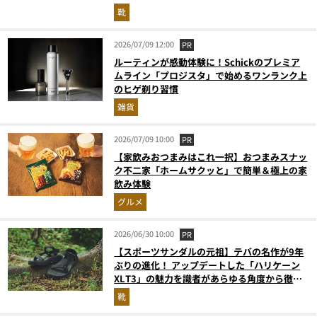
靴
2026/07/09 12:00
PR
ルーティンが感動体験に！Schickのプレミア
ムライン「プロジスタ」で始めるワンランク上
のヒゲ剃り習慣
雑貨
2026/07/09 10:00
PR
【家飲みおつまみはこれ一択】おつまみスナッ
ク不二家「ホームサクッと」で簡単＆極上の家
飲み体験
グルメ
2026/06/30 10:00
PR
【スポーツサンダルの元祖】テバの名作が9年
ぶりの進化！ アップデートした「ハリケーン
XLT3」の魅力を識者があらゆる角度から徹底
解説！
靴