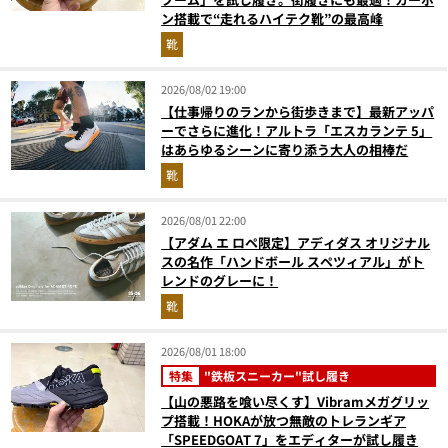
ン搭載で“走れるハイテク靴”の最高峰
靴
2026/08/02 19:00
【仕事帰りのランから街歩きまで】最新アッパ
ーでさらに進化！アルトラ「エスカランテ 5」
はあらゆるシーンに寄り添う大人の相棒だ
靴
2026/08/01 22:00
【アダム エ ロペ限定】アディダス オリジナル
スの名作「ハンドボール スペツィアル」がト
レンドのグレーに！
靴
2026/08/01 18:00
特集
"鉄板スニーカー"試し履き
【山の悪路を喰い尽くす】Vibramメガグリッ
プ搭載！HOKAが放つ無敵のトレランギア
「SPEEDGOAT 7」をエディターが試し履き