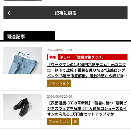
記事に戻る
関連記事
2026/08/07 18:00
特集
涼しい！「猛暑対策グッズ」
【ワークマンの1,590円冷感デニム】vsユニク
ロ・無印で比較！猛暑を乗り切る“涼感ロング
パンツ”3選を徹底解剖。接触冷感から綿100%
まで決定版
ファッション
2026/08/06 20:00
【表面温度-3℃の革新靴】“酷暑に勝つ”最新ビ
ジネスウェアを解説！巨大通気口シューズ＆イ
オンの洗える1万円台セットアップほか
ファッション
靴