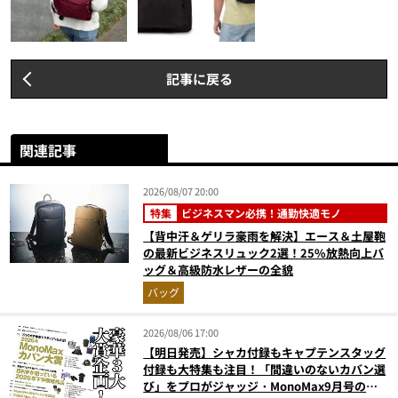
記事に戻る
関連記事
2026/08/07 20:00
特集
ビジネスマン必携！通勤快適モノ
【背中汗＆ゲリラ豪雨を解決】エース＆土屋鞄
の最新ビジネスリュック2選！25%放熱向上バ
ッグ＆高級防水レザーの全貌
バッグ
2026/08/06 17:00
【明日発売】シャカ付録もキャプテンスタッグ
付録も大特集も注目！「間違いのないカバン選
び」をプロがジャッジ・MonoMax9月号の目