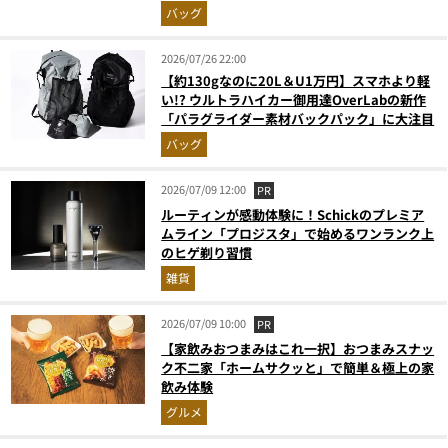
グの人気記事ランキングベスト3】（2026年6
バッグ
月版）
2026/07/26 22:00
【約130gなのに20L＆U1万円】スマホより軽
い!? ウルトラハイカー御用達OverLabの新作
「パラグライダー素材バックパック」に大注目
バッグ
2026/07/09 12:00
PR
ルーティンが感動体験に！Schickのプレミア
ムライン「プロジスタ」で始めるワンランク上
のヒゲ剃り習慣
雑貨
2026/07/09 10:00
PR
【家飲みおつまみはこれ一択】おつまみスナッ
ク不二家「ホームサクッと」で簡単＆極上の家
飲み体験
グルメ