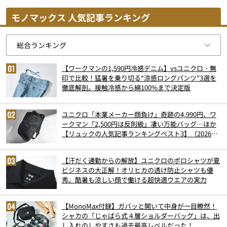
モノマックス 人気記事ランキング
【ワークマンの1,590円冷感デニム】vsユニクロ・無
印で比較！猛暑を乗り切る“涼感ロングパンツ”3選を
徹底解剖。接触冷感から綿100%まで決定版
ユニクロ「本業メーカー顔負け」奇跡の4,990円、ワ
ークマン「2,500円は反則級」凄い万能バッグ…ほか
【リュックの人気記事ランキングベスト3】（2026年
6月版）
【汗だく通勤からの解放】ユニクロのポロシャツが夏
ビジネスの大正解！オリヒカの透け防止シャツも優
秀。酷暑も涼しい顔で働ける超快適ウエアの実力
【MonoMax付録】ガバッと開いて中身が一目瞭然！
シャカの「じゃばら式４層ショルダーバッグ」は、出
し入れのしやすさも過去最高レベルだった！