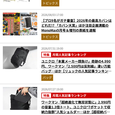
次を公開
トピックス
2026/08/03 17:00
【プロ9名がガチ審査】2026年の最高カバンは
どれだ!? 「カバン大賞」ほか注目企画満載の
MonoMax9月号＆増刊の表紙を速報
トピックス
2026/07/31 19:00
特集
月間人気記事ランキング
ユニクロ「本業メーカー顔負け」奇跡の4,990
円、ワークマン「2,500円は反則級」凄い万能
バッグ…ほか【リュックの人気記事ランキング
ベスト3】（2026年6月版）
バッグ
2026/07/27 19:00
特集
月間人気記事ランキング
ワークマン「超絶進化で無双状態に」2,990円
の容量1.3倍トート、ユニクロ“7ポケットで収
納力抜群”人気ショルダー…ほか【超収納バッ