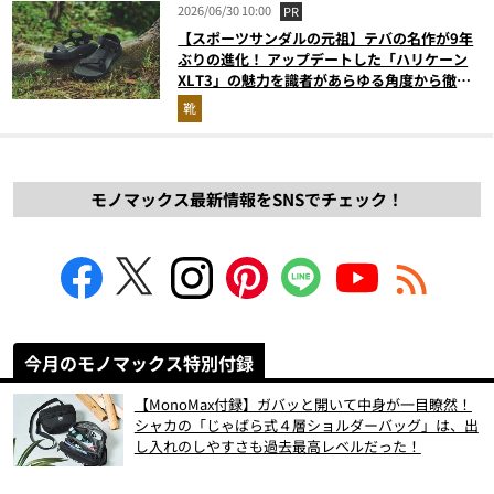
2026/06/30 10:00
PR
【スポーツサンダルの元祖】テバの名作が9年
ぶりの進化！ アップデートした「ハリケーン
XLT3」の魅力を識者があらゆる角度から徹底
解説！
靴
モノマックス最新情報をSNSでチェック！
今月のモノマックス特別付録
【MonoMax付録】ガバッと開いて中身が一目瞭然！
シャカの「じゃばら式４層ショルダーバッグ」は、出
し入れのしやすさも過去最高レベルだった！