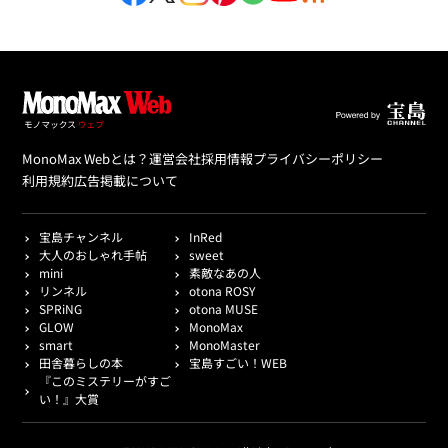
MonoMax Webとは？
運営会社
採用情報
プライバシーポリシー
利用規約
広告掲載について
宝島チャンネル
InRed
大人のおしゃれ手帖
sweet
mini
素敵なあの人
リンネル
otona ROSY
SPRiNG
otona MUSE
GLOW
MonoMax
smart
MonoMaster
田舎暮らしの本
宝島すごい！WEB
『このミステリーがすご
い！』大賞