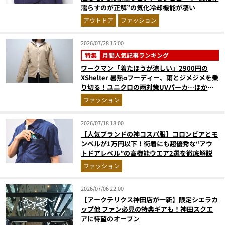
濡らすのが正解”の気化冷却機能が凄い
アウトドア
ファッション
2026/07/28 15:00
特集
月間人気記事ランキング
ワークマン「着たほうが涼しい」2900円の
XShelter 暑熱αフーディー、雨とジメジメを乗
り切る！ユニクロの雨対策UVパーカ…ほか
【アウターの人気記事ランキングベスト3】
ファッション
（2026年6月版）
2026/07/18 18:00
【人気ブランドの神コスパ服】コロンビアとモ
ンベルが1万円以下！街着にも超優秀な“アウ
トドアレベル”の高機能ウエア2選を徹底解説
ファッション
2026/07/06 22:00
【アークテリクス神田店が一新】限定シエラカ
ップ他 ファン必見の特典ギアも！神田スクエ
アに待望のオープン