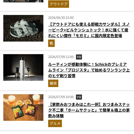
アウトドア
2026/06/30 22:00
【アウトドアにも使える即戦力サンダル】スノ
ーピーク×ビルケンシュトック！水に強くて疲
れにくい傑作「モガミ」に国内限定色登場
靴
2026/07/09 12:00
PR
ルーティンが感動体験に！Schickのプレミア
ムライン「プロジスタ」で始めるワンランク上
のヒゲ剃り習慣
雑貨
2026/07/09 10:00
PR
【家飲みおつまみはこれ一択】おつまみスナッ
ク不二家「ホームサクッと」で簡単＆極上の家
飲み体験
グルメ