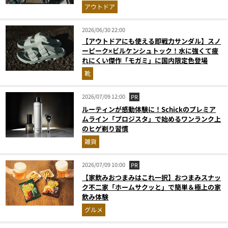
アウトドア
2026/06/30 22:00
【アウトドアにも使える即戦力サンダル】スノ
ーピーク×ビルケンシュトック！水に強くて疲
れにくい傑作「モガミ」に国内限定色登場
靴
2026/07/09 12:00
PR
ルーティンが感動体験に！Schickのプレミア
ムライン「プロジスタ」で始めるワンランク上
のヒゲ剃り習慣
雑貨
2026/07/09 10:00
PR
【家飲みおつまみはこれ一択】おつまみスナッ
ク不二家「ホームサクッと」で簡単＆極上の家
飲み体験
グルメ