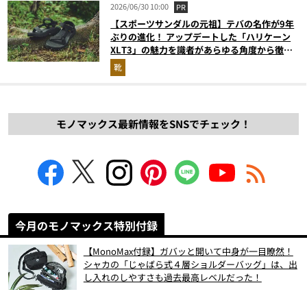
2026/06/30 10:00
PR
【スポーツサンダルの元祖】テバの名作が9年
ぶりの進化！ アップデートした「ハリケーン
XLT3」の魅力を識者があらゆる角度から徹底
解説！
靴
モノマックス最新情報をSNSでチェック！
今月のモノマックス特別付録
【MonoMax付録】ガバッと開いて中身が一目瞭然！
シャカの「じゃばら式４層ショルダーバッグ」は、出
し入れのしやすさも過去最高レベルだった！