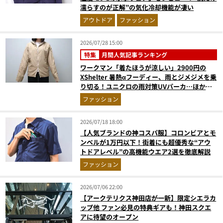
濡らすのが正解”の気化冷却機能が凄い
アウトドア
ファッション
2026/07/28 15:00
特集
月間人気記事ランキング
ワークマン「着たほうが涼しい」2900円の
XShelter 暑熱αフーディー、雨とジメジメを乗
り切る！ユニクロの雨対策UVパーカ…ほか
【アウターの人気記事ランキングベスト3】
ファッション
（2026年6月版）
2026/07/18 18:00
【人気ブランドの神コスパ服】コロンビアとモ
ンベルが1万円以下！街着にも超優秀な“アウ
トドアレベル”の高機能ウエア2選を徹底解説
ファッション
2026/07/06 22:00
【アークテリクス神田店が一新】限定シエラカ
ップ他 ファン必見の特典ギアも！神田スクエ
アに待望のオープン