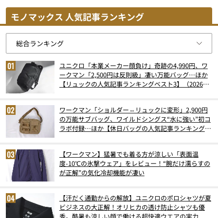
モノマックス 人気記事ランキング
ユニクロ「本業メーカー顔負け」奇跡の4,990円、ワ
ークマン「2,500円は反則級」凄い万能バッグ…ほか
【リュックの人気記事ランキングベスト3】（2026年
6月版）
ワークマン「ショルダー⇔リュックに変形」2,900円
の万能サブバッグ、ワイルドシングス“水に強い”初コ
ラボ付録…ほか【休日バッグの人気記事ランキングベ
スト3】（2026年6月版）
【ワークマン】猛暑でも着る方が涼しい「表面温
度-10℃の氷撃ウェア」をレビュー！“腕だけ濡らすの
が正解”の気化冷却機能が凄い
【汗だく通勤からの解放】ユニクロのポロシャツが夏
ビジネスの大正解！オリヒカの透け防止シャツも優
秀。酷暑も涼しい顔で働ける超快適ウエアの実力