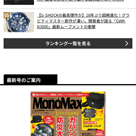
【G-SHOCKの最高傑作か】18年ぶり超絶進化！グラ
ビティマスター新作が凄い。開発者が語る「GWR-
B3000」最新ムーブメントの衝撃
ランキング一覧を見る
最新号のご案内