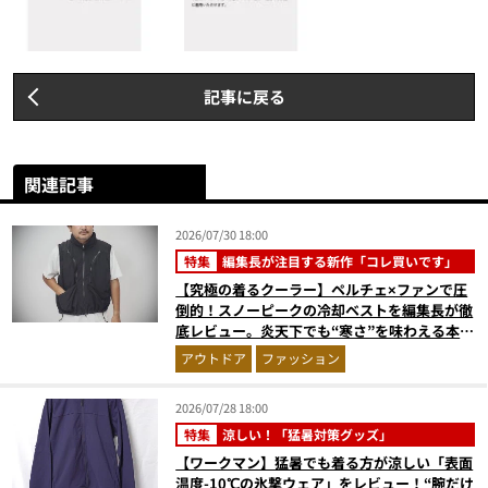
記事に戻る
関連記事
2026/07/30 18:00
特集
編集長が注目する新作「コレ買いです」
【究極の着るクーラー】ペルチェ×ファンで圧
倒的！スノーピークの冷却ベストを編集長が徹
底レビュー。炎天下でも“寒さ”を味わえる本気
のギア『コレ買いです』Vol.172
アウトドア
ファッション
2026/07/28 18:00
特集
涼しい！「猛暑対策グッズ」
【ワークマン】猛暑でも着る方が涼しい「表面
温度-10℃の氷撃ウェア」をレビュー！“腕だけ