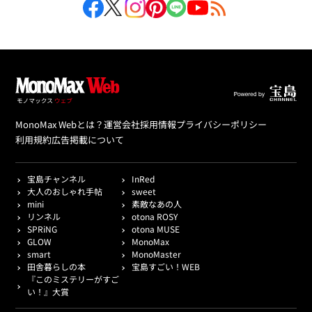
MonoMax Webとは？
運営会社
採用情報
プライバシーポリシー
利用規約
広告掲載について
宝島チャンネル
InRed
大人のおしゃれ手帖
sweet
mini
素敵なあの人
リンネル
otona ROSY
SPRiNG
otona MUSE
GLOW
MonoMax
smart
MonoMaster
田舎暮らしの本
宝島すごい！WEB
『このミステリーがすご
い！』大賞