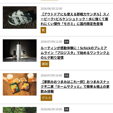
2026/06/30 22:00
【アウトドアにも使える即戦力サンダル】スノ
ーピーク×ビルケンシュトック！水に強くて疲
れにくい傑作「モガミ」に国内限定色登場
靴
2026/07/09 12:00
PR
ルーティンが感動体験に！Schickのプレミア
ムライン「プロジスタ」で始めるワンランク上
のヒゲ剃り習慣
雑貨
2026/07/09 10:00
PR
【家飲みおつまみはこれ一択】おつまみスナッ
ク不二家「ホームサクッと」で簡単＆極上の家
飲み体験
グルメ
2026/06/30 10:00
PR