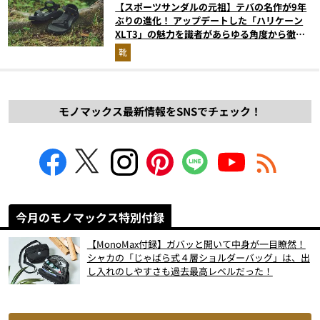
【スポーツサンダルの元祖】テバの名作が9年
ぶりの進化！ アップデートした「ハリケーン
XLT3」の魅力を識者があらゆる角度から徹底
解説！
靴
モノマックス最新情報をSNSでチェック！
今月のモノマックス特別付録
【MonoMax付録】ガバッと開いて中身が一目瞭然！
シャカの「じゃばら式４層ショルダーバッグ」は、出
し入れのしやすさも過去最高レベルだった！