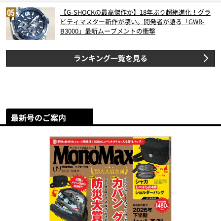
【G-SHOCKの最高傑作か】18年ぶり超絶進化！グラ
ビティマスター新作が凄い。開発者が語る「GWR-
B3000」最新ムーブメントの衝撃
ランキング一覧を見る
最新号のご案内