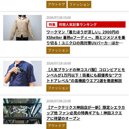
アウトドア
ファッション
2026/07/28 15:00
特集
月間人気記事ランキング
ワークマン「着たほうが涼しい」2900円の
XShelter 暑熱αフーディー、雨とジメジメを乗
り切る！ユニクロの雨対策UVパーカ…ほか
【アウターの人気記事ランキングベスト3】
ファッション
（2026年6月版）
2026/07/18 18:00
【人気ブランドの神コスパ服】コロンビアとモ
ンベルが1万円以下！街着にも超優秀な“アウ
トドアレベル”の高機能ウエア2選を徹底解説
ファッション
2026/07/06 22:00
【アークテリクス神田店が一新】限定シエラカ
ップ他 ファン必見の特典ギアも！神田スクエ
アに待望のオープン
アウトドア