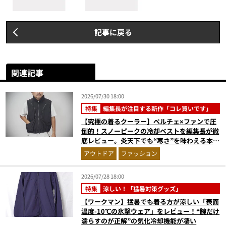
記事に戻る
関連記事
2026/07/30 18:00
特集
編集長が注目する新作「コレ買いです」
【究極の着るクーラー】ペルチェ×ファンで圧
倒的！スノーピークの冷却ベストを編集長が徹
底レビュー。炎天下でも“寒さ”を味わえる本気
のギア『コレ買いです』Vol.172
アウトドア
ファッション
2026/07/28 18:00
特集
涼しい！「猛暑対策グッズ」
【ワークマン】猛暑でも着る方が涼しい「表面
温度-10℃の氷撃ウェア」をレビュー！“腕だけ
濡らすのが正解”の気化冷却機能が凄い