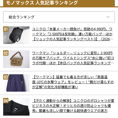
モノマックス 人気記事ランキング
ユニクロ「本業メーカー顔負け」奇跡の4,990円、ワ
ークマン「2,500円は反則級」凄い万能バッグ…ほか
【リュックの人気記事ランキングベスト3】（2026年
6月版）
ワークマン「ショルダー⇔リュックに変形」2,900円
の万能サブバッグ、ワイルドシングス“水に強い”初コ
ラボ付録…ほか【休日バッグの人気記事ランキングベ
スト3】（2026年6月版）
【ワークマン】猛暑でも着る方が涼しい「表面温
度-10℃の氷撃ウェア」をレビュー！“腕だけ濡らすの
が正解”の気化冷却機能が凄い
【汗だく通勤からの解放】ユニクロのポロシャツが夏
ビジネスの大正解！オリヒカの透け防止シャツも優
秀。酷暑も涼しい顔で働ける超快適ウエアの実力