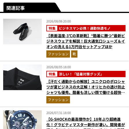
関連記事
2026/08/06 20:00
特集
ビジネスマン必携！通勤快適モノ
【表面温度-3℃の革新靴】“酷暑に勝つ”最新ビ
ジネスウェアを解説！巨大通気口シューズ＆イ
オンの洗える1万円台セットアップほか
ファッション
靴
2026/08/05 18:00
特集
涼しい！「猛暑対策グッズ」
【汗だく通勤からの解放】ユニクロのポロシャ
ツが夏ビジネスの大正解！オリヒカの透け防止
シャツも優秀。酷暑も涼しい顔で働ける超快適
ウエアの実力
ファッション
2026/07/31 18:00
【G-SHOCKの最高傑作か】18年ぶり超絶進
化！グラビティマスター新作が凄い。開発者が