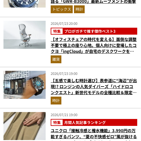
語る「GWR-B3000」最新ムーブメントの衝撃
トピックス
時計
2026/07/23 20:00
特集
プロがガチで推す傑作ベスト3
【オフィスチェアの時代を変える】面倒な調整
不要で極上の座り心地。個人向けに登場したコ
クヨ「ingCloud」が自宅のデスクワークを激
変させる3つの理由
雑貨
2026/07/23 19:00
【五感で楽しむ時計選び】表参道に“海辺”が出
現!? ロンジンの人気ダイバーズ「ハイドロコ
ンクエスト」新世代モデルの全種比較＆限定品
が揃う激アツ空間へ！
時計
2026/07/21 19:00
特集
月間人気記事ランキング
ユニクロ「接触冷感と撥水機能」3,990円の万
能すぎるパンツ、“夏の不快感ゼロ”風が抜ける