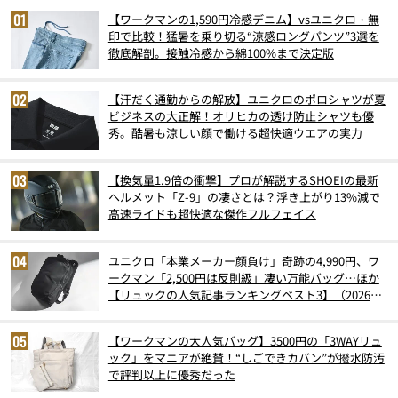
【ワークマンの1,590円冷感デニム】vsユニクロ・無
印で比較！猛暑を乗り切る“涼感ロングパンツ”3選を
徹底解剖。接触冷感から綿100%まで決定版
【汗だく通勤からの解放】ユニクロのポロシャツが夏
ビジネスの大正解！オリヒカの透け防止シャツも優
秀。酷暑も涼しい顔で働ける超快適ウエアの実力
【換気量1.9倍の衝撃】プロが解説するSHOEIの最新
ヘルメット「Z-9」の凄さとは？浮き上がり13%減で
高速ライドも超快適な傑作フルフェイス
ユニクロ「本業メーカー顔負け」奇跡の4,990円、ワ
ークマン「2,500円は反則級」凄い万能バッグ…ほか
【リュックの人気記事ランキングベスト3】（2026年
6月版）
【ワークマンの大人気バッグ】3500円の「3WAYリュ
ック」をマニアが絶賛！“しごできカバン”が撥水防汚
で評判以上に優秀だった