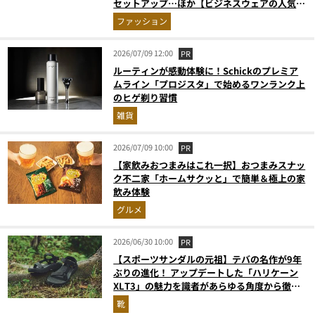
セットアップ…ほか【ビジネスウェアの人気記
事ランキングベスト3】（2026年6月版）
ファッション
2026/07/09 12:00
PR
ルーティンが感動体験に！Schickのプレミア
ムライン「プロジスタ」で始めるワンランク上
のヒゲ剃り習慣
雑貨
2026/07/09 10:00
PR
【家飲みおつまみはこれ一択】おつまみスナッ
ク不二家「ホームサクッと」で簡単＆極上の家
飲み体験
グルメ
2026/06/30 10:00
PR
【スポーツサンダルの元祖】テバの名作が9年
ぶりの進化！ アップデートした「ハリケーン
XLT3」の魅力を識者があらゆる角度から徹底
解説！
靴