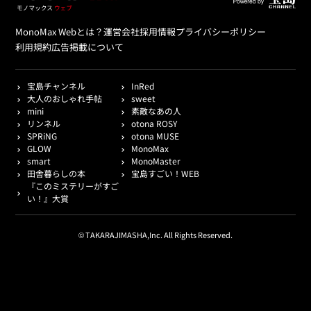
MonoMax Webとは？
運営会社
採用情報
プライバシーポリシー
利用規約
広告掲載について
宝島チャンネル
InRed
大人のおしゃれ手帖
sweet
mini
素敵なあの人
リンネル
otona ROSY
SPRiNG
otona MUSE
GLOW
MonoMax
smart
MonoMaster
田舎暮らしの本
宝島すごい！WEB
『このミステリーがすご
い！』大賞
© TAKARAJIMASHA,Inc. All Rights Reserved.