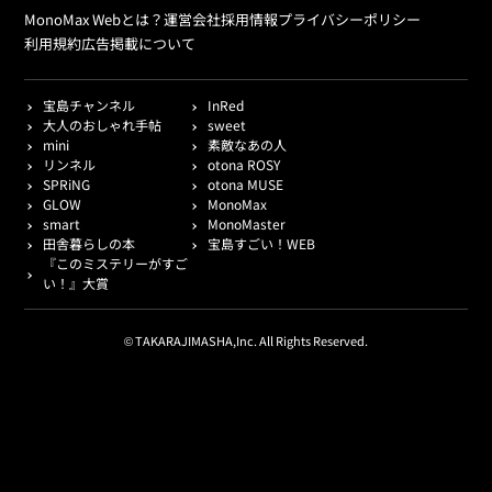
MonoMax Webとは？
運営会社
採用情報
プライバシーポリシー
利用規約
広告掲載について
宝島チャンネル
InRed
大人のおしゃれ手帖
sweet
mini
素敵なあの人
リンネル
otona ROSY
SPRiNG
otona MUSE
GLOW
MonoMax
smart
MonoMaster
田舎暮らしの本
宝島すごい！WEB
『このミステリーがすご
い！』大賞
© TAKARAJIMASHA,Inc. All Rights Reserved.