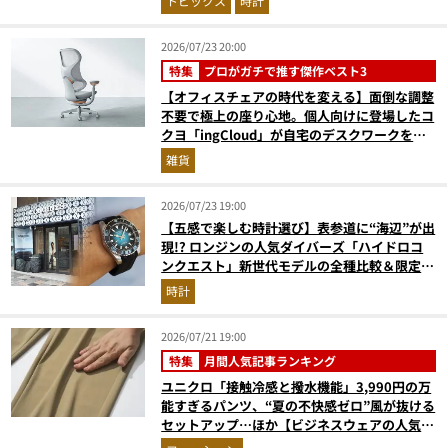
トピックス
時計
2026/07/23 20:00
特集
プロがガチで推す傑作ベスト3
【オフィスチェアの時代を変える】面倒な調整
不要で極上の座り心地。個人向けに登場したコ
クヨ「ingCloud」が自宅のデスクワークを激
変させる3つの理由
雑貨
2026/07/23 19:00
【五感で楽しむ時計選び】表参道に“海辺”が出
現!? ロンジンの人気ダイバーズ「ハイドロコ
ンクエスト」新世代モデルの全種比較＆限定品
が揃う激アツ空間へ！
時計
2026/07/21 19:00
特集
月間人気記事ランキング
ユニクロ「接触冷感と撥水機能」3,990円の万
能すぎるパンツ、“夏の不快感ゼロ”風が抜ける
セットアップ…ほか【ビジネスウェアの人気記
事ランキングベスト3】（2026年6月版）