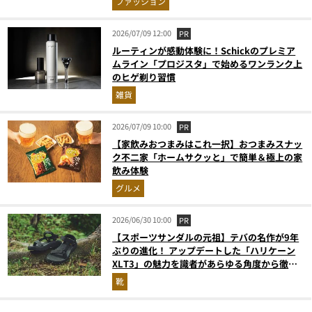
ファッション
2026/07/09 12:00
PR
ルーティンが感動体験に！Schickのプレミア
ムライン「プロジスタ」で始めるワンランク上
のヒゲ剃り習慣
雑貨
2026/07/09 10:00
PR
【家飲みおつまみはこれ一択】おつまみスナッ
ク不二家「ホームサクッと」で簡単＆極上の家
飲み体験
グルメ
2026/06/30 10:00
PR
【スポーツサンダルの元祖】テバの名作が9年
ぶりの進化！ アップデートした「ハリケーン
XLT3」の魅力を識者があらゆる角度から徹底
解説！
靴