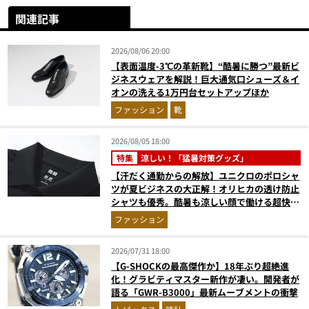
関連記事
2026/08/06 20:00
【表面温度-3℃の革新靴】“酷暑に勝つ”最新ビ
ジネスウェアを解説！巨大通気口シューズ＆イ
オンの洗える1万円台セットアップほか
ファッション
靴
2026/08/05 18:00
特集
涼しい！「猛暑対策グッズ」
【汗だく通勤からの解放】ユニクロのポロシャ
ツが夏ビジネスの大正解！オリヒカの透け防止
シャツも優秀。酷暑も涼しい顔で働ける超快適
ウエアの実力
ファッション
2026/07/31 18:00
【G-SHOCKの最高傑作か】18年ぶり超絶進
化！グラビティマスター新作が凄い。開発者が
語る「GWR-B3000」最新ムーブメントの衝撃