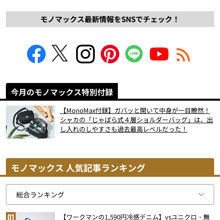
モノマックス最新情報をSNSでチェック！
今月のモノマックス特別付録
【MonoMax付録】ガバッと開いて中身が一目瞭然！
シャカの「じゃばら式４層ショルダーバッグ」は、出
し入れのしやすさも過去最高レベルだった！
モノマックス 人気記事ランキング
【ワークマンの1,590円冷感デニム】vsユニクロ・無