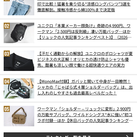
印で比較！猛暑を乗り切る“涼感ロングパンツ”3選を
徹底解剖。接触冷感から綿100%まで決定版
ユニクロ「本業メーカー顔負け」奇跡の4,990円、ワ
ークマン「2,500円は反則級」凄い万能バッグ…ほか
【リュックの人気記事ランキングベスト3】（2026年
6月版）
【汗だく通勤からの解放】ユニクロのポロシャツが夏
ビジネスの大正解！オリヒカの透け防止シャツも優
秀。酷暑も涼しい顔で働ける超快適ウエアの実力
【MonoMax付録】ガバッと開いて中身が一目瞭然！
シャカの「じゃばら式４層ショルダーバッグ」は、出
し入れのしやすさも過去最高レベルだった！
ワークマン「ショルダー⇔リュックに変形」2,900円
の万能サブバッグ、ワイルドシングス“水に強い”初コ
ラボ付録…ほか【休日バッグの人気記事ランキングベ
スト3】（2026年6月版）