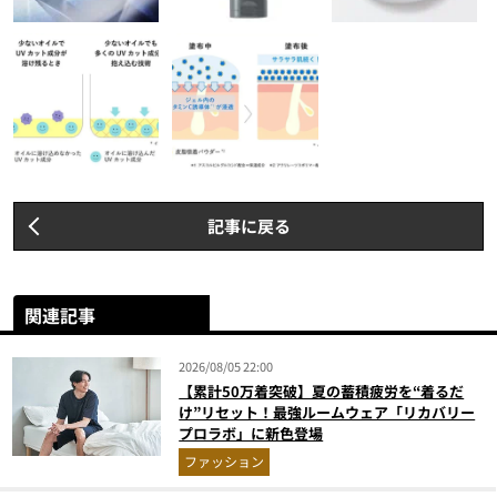
記事に戻る
関連記事
2026/08/05 22:00
【累計50万着突破】夏の蓄積疲労を“着るだ
け”リセット！最強ルームウェア「リカバリー
プロラボ」に新色登場
ファッション