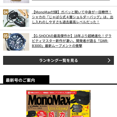
スト3】（2026年6月版）
【MonoMax付録】ガバッと開いて中身が一目瞭然！
シャカの「じゃばら式４層ショルダーバッグ」は、出
し入れのしやすさも過去最高レベルだった！
【G-SHOCKの最高傑作か】18年ぶり超絶進化！グラ
ビティマスター新作が凄い。開発者が語る「GWR-
B3000」最新ムーブメントの衝撃
ランキング一覧を見る
最新号のご案内