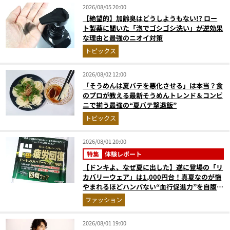
2026/08/05 20:00
【絶望的】加齢臭はどうしようもない!? ロー
ト製薬に聞いた「泡でゴシゴシ洗い」が逆効果
な理由と最強のニオイ対策
トピックス
2026/08/02 12:00
「そうめんは夏バテを悪化させる」は本当？食
のプロが教える最新そうめんトレンド＆コンビ
ニで揃う最強の“夏バテ撃退飯”
トピックス
2026/08/01 20:00
特集
体験レポート
【ドンキよ、なぜ夏に出した】遂に登場の「リ
カバリーウェア」は1,000円台！真夏なのが悔
やまれるほどハンパない“血行促進力”を自腹レ
ビュー
ファッション
2026/08/01 19:00