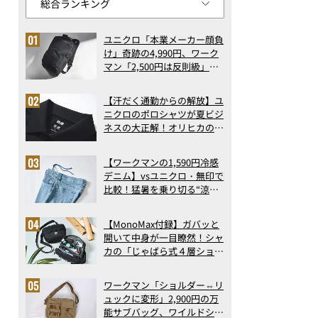
ユニクロ「本業メーカー顔負
け」奇跡の4,990円、ワーク
マン「2,500円は反則級」凄
い万能バッグ…ほか【リュッ
クの人気記事ランキングベス
【汗だく通勤からの解放】ユ
ト3】（2026年6月版）
ニクロのポロシャツが夏ビジ
ネスの大正解！オリヒカの透
け防止シャツも優秀。酷暑も
涼しい顔で働ける超快適ウエ
【ワークマンの1,590円冷感
アの実力
デニム】vsユニクロ・無印で
比較！猛暑を乗り切る“涼感
ロングパンツ”3選を徹底解
剖。接触冷感から綿100%ま
【MonoMax付録】ガバッと
で決定版
開いて中身が一目瞭然！シャ
カの「じゃばら式４層ショル
ダーバッグ」は、出し入れの
しやすさも過去最高レベルだ
ワークマン「ショルダー⇔リ
った！
ュックに変形」2,900円の万
能サブバッグ、ワイルドシン