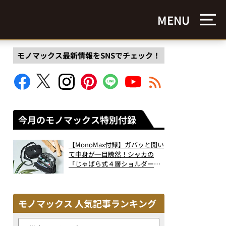
MENU
モノマックス最新情報をSNSでチェック！
今月のモノマックス特別付録
【MonoMax付録】ガバッと開い
て中身が一目瞭然！シャカの
「じゃばら式４層ショルダーバ
ッグ」は、出し入れのしやすさ
も過去最高レベルだった！
モノマックス 人気記事ランキング