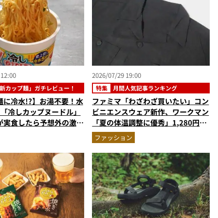
 12:00
2026/07/29 19:00
新カップ麺」ガチレビュー！
特集
月間人気記事ランキング
麺に冷水!?】お湯不要！水
ファミマ「わざわざ買いたい」コン
す「冷しカップヌードル」
ビニエンスウェア新作、ワークマン
が実食したら予想外の激ウ
「夏の体温調整に優秀」1,280円の
だった
大正解…ほか【コスパ服の人気記事
ファッション
ランキングベスト3】（2026年6月
版）