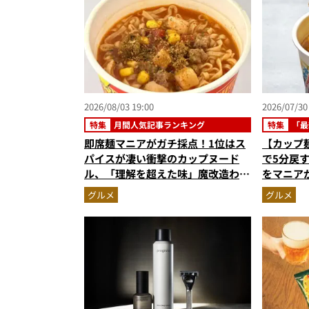
2026/08/03 19:00
2026/07/30
特集
月間人気記事ランキング
特集
「最
即席麺マニアがガチ採点！1位はス
【カップ
パイスが凄い衝撃のカップヌード
で5分戻
ル、「理解を超えた味」魔改造わか
をマニア
めラーメン…ほか【カップ麺の人気
マ新体験
グルメ
グルメ
記事ランキングベスト3】（2026年
6月版）