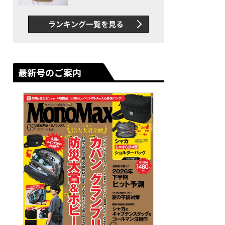
グス“水に強い”初コラボ付
録…ほか【休日バッグの人気
ランキング一覧を見る
記事ランキングベスト3】
（2026年6月版）
最新号のご案内