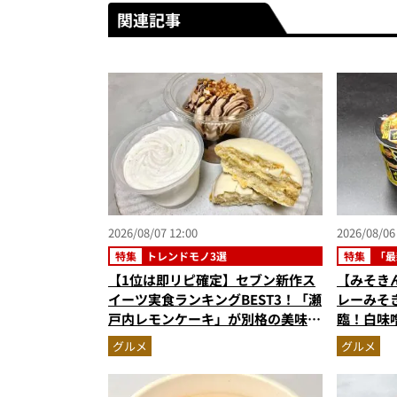
関連記事
2026/08/07 12:00
2026/08/06
特集
トレンドモノ3選
特集
「最
【1位は即リピ確定】セブン新作ス
【みそき
イーツ実食ランキングBEST3！「瀬
レーみそ
戸内レモンケーキ」が別格の美味
臨！白味
さ…ショコラシフォンから塩バニラ
旨スープ
グルメ
グルメ
プリンまで本気レビュー
歓喜