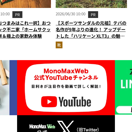
 10:00
2026/06/30 10:00
PR
PR
おつまみはこれ一択】おつ
【スポーツサンダルの元祖】テバの
ック不二家「ホームサクッ
名作が9年ぶりの進化！ アップデー
単＆極上の家飲み体験
トした「ハリケーン XLT3」の魅力
を識者があらゆる角度から徹底解
靴
説！