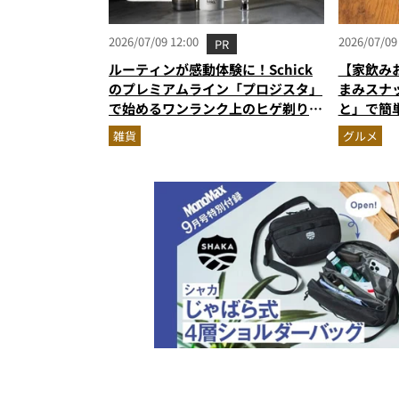
2026/07/09 12:00
2026/07/09
PR
ルーティンが感動体験に！Schick
【家飲み
のプレミアムライン「プロジスタ」
まみスナ
で始めるワンランク上のヒゲ剃り習
と」で簡
慣
雑貨
グルメ