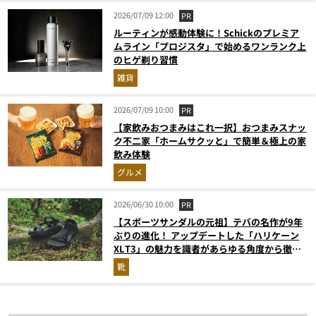
2026/07/09 12:00
PR
ルーティンが感動体験に！Schickのプレミア
ムライン「プロジスタ」で始めるワンランク上
のヒゲ剃り習慣
雑貨
2026/07/09 10:00
PR
【家飲みおつまみはこれ一択】おつまみスナッ
ク不二家「ホームサクッと」で簡単＆極上の家
飲み体験
グルメ
2026/06/30 10:00
PR
【スポーツサンダルの元祖】テバの名作が9年
ぶりの進化！ アップデートした「ハリケーン
XLT3」の魅力を識者があらゆる角度から徹底
解説！
靴