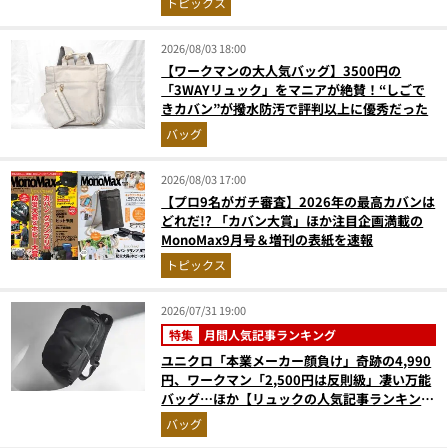
トピックス
2026/08/03 18:00
【ワークマンの大人気バッグ】3500円の
「3WAYリュック」をマニアが絶賛！“しごで
きカバン”が撥水防汚で評判以上に優秀だった
バッグ
2026/08/03 17:00
【プロ9名がガチ審査】2026年の最高カバンは
どれだ!? 「カバン大賞」ほか注目企画満載の
MonoMax9月号＆増刊の表紙を速報
トピックス
2026/07/31 19:00
特集
月間人気記事ランキング
ユニクロ「本業メーカー顔負け」奇跡の4,990
円、ワークマン「2,500円は反則級」凄い万能
バッグ…ほか【リュックの人気記事ランキング
ベスト3】（2026年6月版）
バッグ