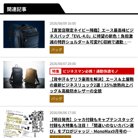
関連記事
2026/08/09 16:00
【直営店限定ネイビー降臨】エース最高峰ビジ
ネスバッグ「EVL-4.0」に待望の新色！負担激
減の特許ショルダー＆可変PC収納で通勤・出
張が無敵に
バッグ
2026/08/07 20:00
特集
ビジネスマン必携！通勤快適モノ
【背中汗＆ゲリラ豪雨を解決】エース＆土屋鞄
の最新ビジネスリュック2選！25%放熱向上バ
ッグ＆高級防水レザーの全貌
バッグ
2026/08/06 17:00
【明日発売】シャカ付録もキャプテンスタッグ
付録も大特集も注目！「間違いのないカバン選
び」をプロがジャッジ・MonoMax9月号の目
次を公開