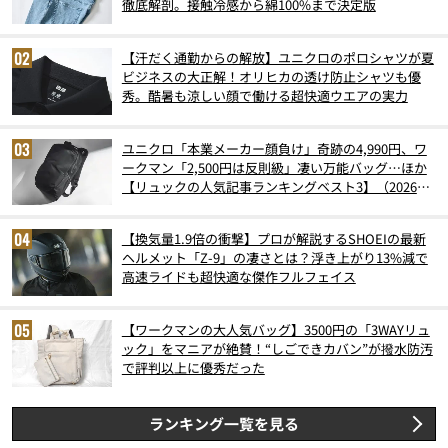
徹底解剖。接触冷感から綿100%まで決定版
【汗だく通勤からの解放】ユニクロのポロシャツが夏
ビジネスの大正解！オリヒカの透け防止シャツも優
秀。酷暑も涼しい顔で働ける超快適ウエアの実力
ユニクロ「本業メーカー顔負け」奇跡の4,990円、ワ
ークマン「2,500円は反則級」凄い万能バッグ…ほか
【リュックの人気記事ランキングベスト3】（2026年
6月版）
【換気量1.9倍の衝撃】プロが解説するSHOEIの最新
ヘルメット「Z-9」の凄さとは？浮き上がり13%減で
高速ライドも超快適な傑作フルフェイス
【ワークマンの大人気バッグ】3500円の「3WAYリュ
ック」をマニアが絶賛！“しごできカバン”が撥水防汚
で評判以上に優秀だった
ランキング一覧を見る