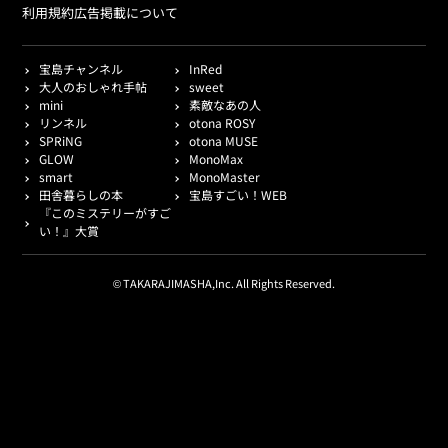
利用規約
広告掲載について
宝島チャンネル
InRed
大人のおしゃれ手帖
sweet
mini
素敵なあの人
リンネル
otona ROSY
SPRiNG
otona MUSE
GLOW
MonoMax
smart
MonoMaster
田舎暮らしの本
宝島すごい！WEB
『このミステリーがすご
い！』大賞
© TAKARAJIMASHA,Inc. All Rights Reserved.