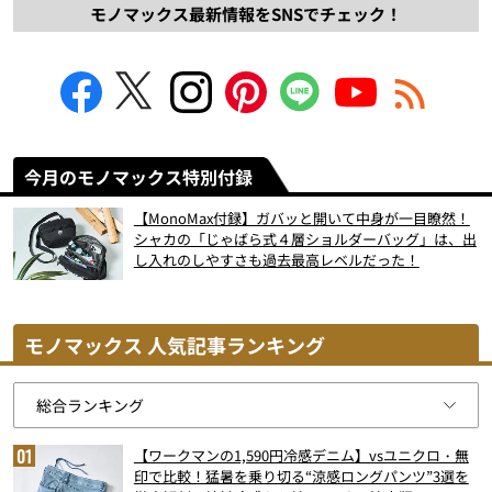
モノマックス最新情報をSNSでチェック！
今月のモノマックス特別付録
【MonoMax付録】ガバッと開いて中身が一目瞭然！
シャカの「じゃばら式４層ショルダーバッグ」は、出
し入れのしやすさも過去最高レベルだった！
モノマックス 人気記事ランキング
【ワークマンの1,590円冷感デニム】vsユニクロ・無
印で比較！猛暑を乗り切る“涼感ロングパンツ”3選を