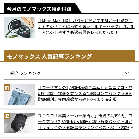
今月のモノマックス特別付録
【MonoMax付録】ガバッと開いて中身が一目瞭然！
シャカの「じゃばら式４層ショルダーバッグ」は、出
し入れのしやすさも過去最高レベルだった！
モノマックス 人気記事ランキング
【ワークマンの1,590円冷感デニム】vsユニクロ・無
印で比較！猛暑を乗り切る“涼感ロングパンツ”3選を
徹底解剖。接触冷感から綿100%まで決定版
ユニクロ「本業メーカー顔負け」奇跡の4,990円、ワ
ークマン「2,500円は反則級」凄い万能バッグ…ほか
【リュックの人気記事ランキングベスト3】（2026年
6月版）