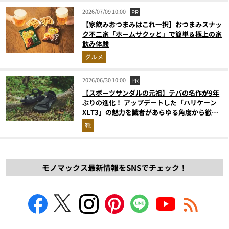
2026/07/09 10:00
PR
【家飲みおつまみはこれ一択】おつまみスナッ
ク不二家「ホームサクッと」で簡単＆極上の家
飲み体験
グルメ
2026/06/30 10:00
PR
【スポーツサンダルの元祖】テバの名作が9年
ぶりの進化！ アップデートした「ハリケーン
XLT3」の魅力を識者があらゆる角度から徹底
解説！
靴
モノマックス最新情報をSNSでチェック！