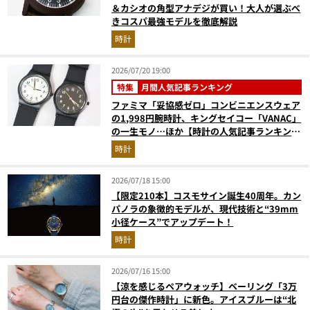
＆カシオの角型アナデジが買い！大人が選ぶべ
きコスパ最強モデルを徹底解説
時計
2026/07/20 19:00
特集
月間人気記事ランキング
ファミマ「妥協感ゼロ」コンビニエンスウェア
の1,998円腕時計、キングセイコー「VANAC」
の一生モノ…ほか【時計の人気記事ランキング
ベスト3】（2026年6月版）
時計
2026/07/18 15:00
【限定210本】コスモサイン誕生40周年。カン
パノラの象徴的モデルが、現代技術と“39mm
小径ケース”でアップデート！
時計
2026/07/16 15:00
【涼を感じるペアウォッチ】ベーリング「3万
円台の傑作時計」に新色。アイスブルーは“北