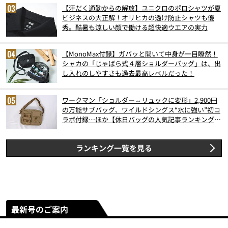
【汗だく通勤からの解放】ユニクロのポロシャツが夏
ビジネスの大正解！オリヒカの透け防止シャツも優
秀。酷暑も涼しい顔で働ける超快適ウエアの実力
【MonoMax付録】ガバッと開いて中身が一目瞭然！
シャカの「じゃばら式４層ショルダーバッグ」は、出
し入れのしやすさも過去最高レベルだった！
ワークマン「ショルダー⇔リュックに変形」2,900円
の万能サブバッグ、ワイルドシングス“水に強い”初コ
ラボ付録…ほか【休日バッグの人気記事ランキングベ
スト3】（2026年6月版）
ランキング一覧を見る
最新号のご案内