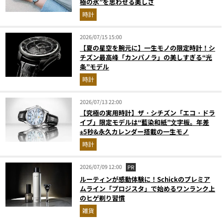
極の氷”を思わせる美しさ
時計
2026/07/15 15:00
【夏の星空を腕元に】一生モノの限定時計！シ
チズン最高峰「カンパノラ」の美しすぎる“光
条”モデル
時計
2026/07/13 22:00
【究極の実用時計】ザ・シチズン「エコ・ドラ
イブ」限定モデルは“藍染和紙”⽂字板。年差
±5秒&永久カレンダー搭載の一生モノ
時計
2026/07/09 12:00
PR
ルーティンが感動体験に！Schickのプレミア
ムライン「プロジスタ」で始めるワンランク上
のヒゲ剃り習慣
雑貨