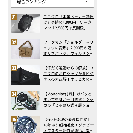
ユニクロ「本業メーカー顔負
け」奇跡の4,990円、ワーク
マン「2,500円は反則級」凄
い万能バッグ…ほか【リュッ
クの人気記事ランキングベス
ワークマン「ショルダー⇔リ
ト3】（2026年6月版）
ュックに変形」2,900円の万
能サブバッグ、ワイルドシン
グス“水に強い”初コラボ付
録…ほか【休日バッグの人気
【汗だく通勤からの解放】ユ
記事ランキングベスト3】
ニクロのポロシャツが夏ビジ
（2026年6月版）
ネスの大正解！オリヒカの透
け防止シャツも優秀。酷暑も
涼しい顔で働ける超快適ウエ
【MonoMax付録】ガバッと
アの実力
開いて中身が一目瞭然！シャ
カの「じゃばら式４層ショル
ダーバッグ」は、出し入れの
しやすさも過去最高レベルだ
【G-SHOCKの最高傑作か】
った！
18年ぶり超絶進化！グラビテ
ィマスター新作が凄い。開発