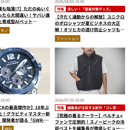
 19:00
2026/08/05 18:00
漢も陥落!?】ただのぬいぐ
特集
涼しい！「猛暑対策グッズ」
ったら大間違い！ヤバい進
【汗だく通勤からの解放】ユニクロ
た育成型AIペット
のポロシャツが夏ビジネスの大正
zo」にハートを奪われた
解！オリヒカの透け防止シャツも優
ジモノ
秀。酷暑も涼しい顔で働ける超快適
ファッション
ウエアの実力
 18:00
2026/07/30 18:00
OCKの最高傑作か】18年ぶ
特集
編集長が注目する新作「コレ買い
です」
化！グラビティマスター新
【究極の着るクーラー】ペルチェ×
。開発者が語る「GWR-
ファンで圧倒的！スノーピークの冷
」最新ムーブメントの衝撃
却ベストを編集長が徹底レビュー。
ス
時計