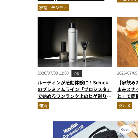
ジェットの人気記事ランキングベス
家電・デジモノ
ト3】（2026年6月版）
2026/07/09 12:00
2026/07/09
PR
ルーティンが感動体験に！Schick
【家飲み
のプレミアムライン「プロジスタ」
まみスナ
で始めるワンランク上のヒゲ剃り習
と」で簡
慣
雑貨
グルメ