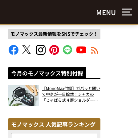
MENU
モノマックス最新情報をSNSでチェック！
今月のモノマックス特別付録
【MonoMax付録】ガバッと開い
て中身が一目瞭然！シャカの
「じゃばら式４層ショルダーバ
ッグ」は、出し入れのしやすさ
も過去最高レベルだった！
モノマックス 人気記事ランキング