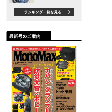
者が語る「GWR-B3000」最
新ムーブメントの衝撃
ランキング一覧を見る
最新号のご案内