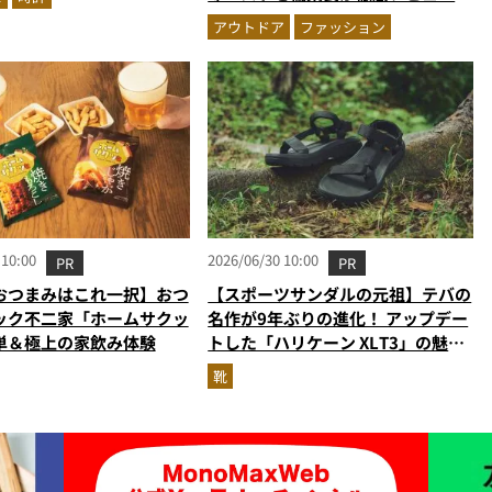
炎天下でも“寒さ”を味わえる本気
アウトドア
ファッション
のギア『コレ買いです』Vol.172
 10:00
2026/06/30 10:00
PR
PR
おつまみはこれ一択】おつ
【スポーツサンダルの元祖】テバの
ック不二家「ホームサクッ
名作が9年ぶりの進化！ アップデー
単＆極上の家飲み体験
トした「ハリケーン XLT3」の魅力
を識者があらゆる角度から徹底解
靴
説！