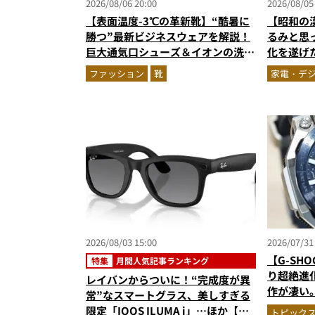
2026/08/06 20:00
2026/08/05
【表面温度-3℃の革新靴】“酷暑に
【昭和の
勝つ”最新ビジネスウェアを解説！
るみと思
巨大通気口シューズ＆イオンの洗え
化を遂げ
る1万円台セットアップほか
「Fuzo
ファッション
靴
家電・デ
2026/08/03 15:00
2026/07/31
【G-SH
特集
月間人気記事ランキング
り超絶進
レイバンからついに！“完成度が異
作が凄い
常”なスマートグラス、美しすぎる
B3000
限定「IQOS ILUMA i」…ほか【ガ
トピック