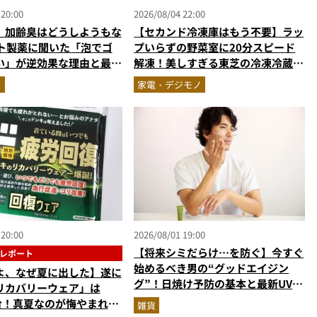
 20:00
2026/08/04 22:00
】加齢臭はどうしようもな
【セカンド冷凍庫はもう不要】ラッ
ート製薬に聞いた「泡でゴ
プいらずの野菜室に20分スピード
い」が逆効果な理由と最強
解凍！美しすぎる東芝の冷凍冷蔵庫
対策
「フリーザ」を徹底解説／No.1モ
ス
家電・デジモノ
ノ雑誌編集長が選ぶ『センスがいい
家電』Vol.10
 20:00
2026/08/01 19:00
【将来シミだらけ…を防ぐ】今すぐ
レポート
始めるべき男の“グッドエイジン
よ、なぜ夏に出した】遂に
グ”！日焼け予防の基本と最新UVア
リカバリーウェア」は
イテムを美容家＆ブランド代表がプ
円台！真夏なのが悔やまれる
雑貨
ロ目線で指南／大人の価値向上研究