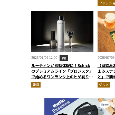
ほどハン
ファッシ
腹レビュ
2026/07/09 12:00
2026/07/09
PR
ルーティンが感動体験に！Schick
【家飲み
のプレミアムライン「プロジスタ」
まみスナ
で始めるワンランク上のヒゲ剃り習
と」で簡
慣
雑貨
グルメ