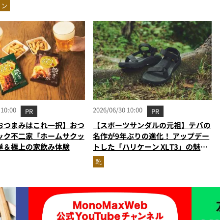
パない“血行促進力”を自
ョン
所
ー
 10:00
2026/06/30 10:00
PR
PR
おつまみはこれ一択】おつ
【スポーツサンダルの元祖】テバの
ック不二家「ホームサクッ
名作が9年ぶりの進化！ アップデー
単＆極上の家飲み体験
トした「ハリケーン XLT3」の魅力
を識者があらゆる角度から徹底解
靴
説！