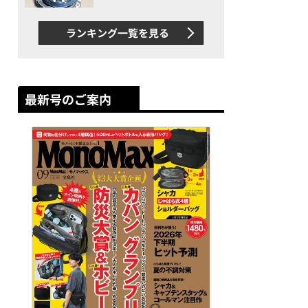
者が語る「GWR-B3000」最
新ムーブメントの衝撃
ランキング一覧を見る
最新号のご案内