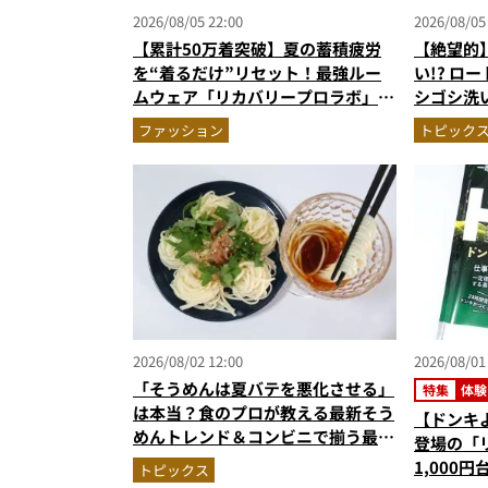
2026/08/05 22:00
2026/08/05
【累計50万着突破】夏の蓄積疲労
【絶望的
を“着るだけ”リセット！最強ルー
い!? ロ
ムウェア「リカバリープロラボ」に
シゴシ洗
新色登場
のニオイ
ファッション
トピック
2026/08/02 12:00
2026/08/01
「そうめんは夏バテを悪化させる」
特集
体験
は本当？食のプロが教える最新そう
【ドンキ
めんトレンド＆コンビニで揃う最強
登場の「
の“夏バテ撃退飯”
1,000
トピックス