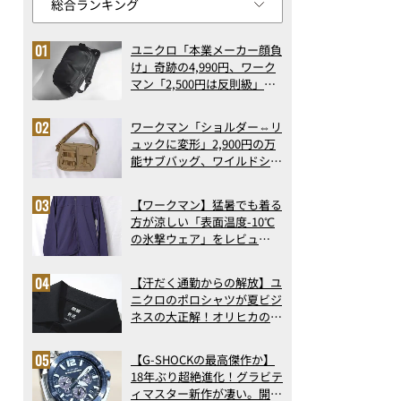
ユニクロ「本業メーカー顔負
け」奇跡の4,990円、ワーク
マン「2,500円は反則級」凄
い万能バッグ…ほか【リュッ
クの人気記事ランキングベス
ワークマン「ショルダー⇔リ
ト3】（2026年6月版）
ュックに変形」2,900円の万
能サブバッグ、ワイルドシン
グス“水に強い”初コラボ付
録…ほか【休日バッグの人気
【ワークマン】猛暑でも着る
記事ランキングベスト3】
方が涼しい「表面温度-10℃
（2026年6月版）
の氷撃ウェア」をレビュ
ー！“腕だけ濡らすのが正
解”の気化冷却機能が凄い
【汗だく通勤からの解放】ユ
ニクロのポロシャツが夏ビジ
ネスの大正解！オリヒカの透
け防止シャツも優秀。酷暑も
涼しい顔で働ける超快適ウエ
【G-SHOCKの最高傑作か】
アの実力
18年ぶり超絶進化！グラビテ
ィマスター新作が凄い。開発