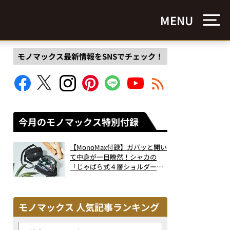
MENU
モノマックス最新情報をSNSでチェック！
今月のモノマックス特別付録
【MonoMax付録】ガバッと開い
て中身が一目瞭然！シャカの
「じゃばら式４層ショルダーバ
ッグ」は、出し入れのしやすさ
も過去最高レベルだった！
モノマックス 人気記事ランキング