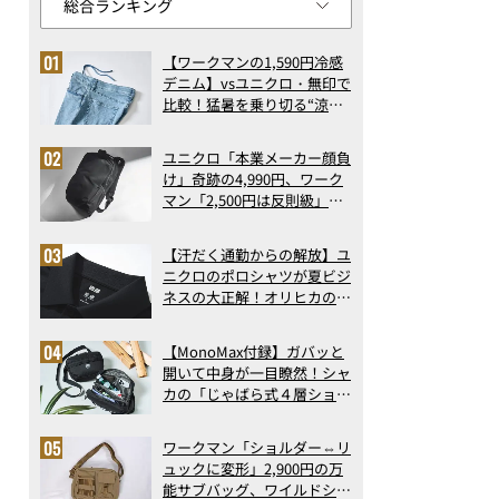
【ワークマンの1,590円冷感
デニム】vsユニクロ・無印で
比較！猛暑を乗り切る“涼感
ロングパンツ”3選を徹底解
剖。接触冷感から綿100%ま
ユニクロ「本業メーカー顔負
で決定版
け」奇跡の4,990円、ワーク
マン「2,500円は反則級」凄
い万能バッグ…ほか【リュッ
クの人気記事ランキングベス
【汗だく通勤からの解放】ユ
ト3】（2026年6月版）
ニクロのポロシャツが夏ビジ
ネスの大正解！オリヒカの透
け防止シャツも優秀。酷暑も
涼しい顔で働ける超快適ウエ
【MonoMax付録】ガバッと
アの実力
開いて中身が一目瞭然！シャ
カの「じゃばら式４層ショル
ダーバッグ」は、出し入れの
しやすさも過去最高レベルだ
ワークマン「ショルダー⇔リ
った！
ュックに変形」2,900円の万
能サブバッグ、ワイルドシン