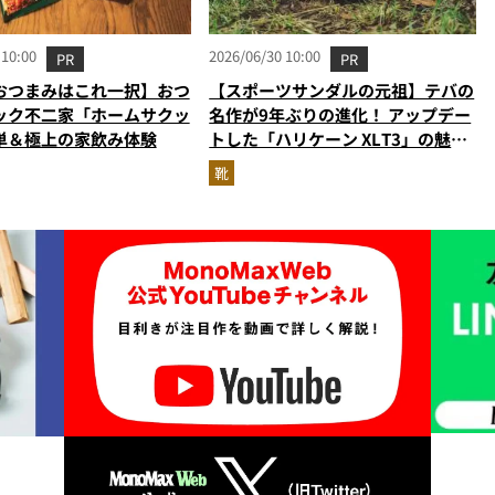
 10:00
2026/06/30 10:00
PR
PR
おつまみはこれ一択】おつ
【スポーツサンダルの元祖】テバの
ック不二家「ホームサクッ
名作が9年ぶりの進化！ アップデー
単＆極上の家飲み体験
トした「ハリケーン XLT3」の魅力
を識者があらゆる角度から徹底解
靴
説！