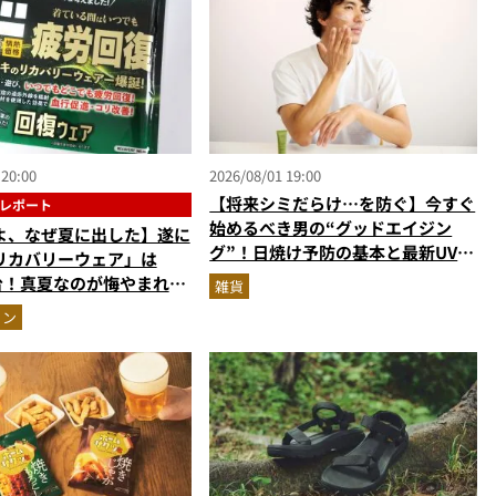
 20:00
2026/08/01 19:00
【将来シミだらけ…を防ぐ】今すぐ
レポート
始めるべき男の“グッドエイジン
よ、なぜ夏に出した】遂に
グ”！日焼け予防の基本と最新UVア
リカバリーウェア」は
イテムを美容家＆ブランド代表がプ
円台！真夏なのが悔やまれる
雑貨
ロ目線で指南／大人の価値向上研究
パない“血行促進力”を自
ョン
所
ー