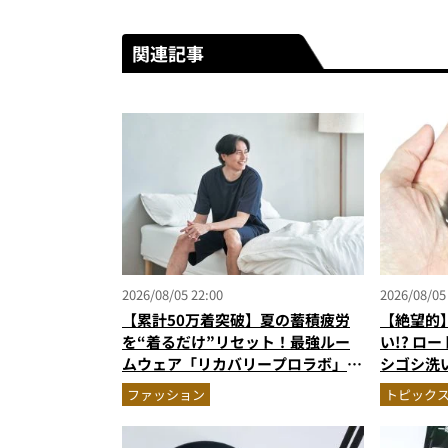
関連記事
2026/08/05 22:00
2026/08/05
【累計50万着突破】夏の蓄積疲労
【絶望的
を“着るだけ”リセット！最強ルー
い!? ロ
ムウェア「リカバリープロラボ」に
シゴシ洗
新色登場
のニオイ
ファッション
トピック