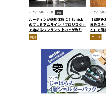
2026/07/09 12:00
2026/07/09
PR
ルーティンが感動体験に！Schick
【家飲み
のプレミアムライン「プロジスタ」
まみスナ
で始めるワンランク上のヒゲ剃り習
と」で簡
慣
雑貨
グルメ