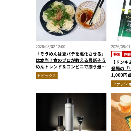
2026/08/02 12:00
2026/08/01
「そうめんは夏バテを悪化させる」
特集
体験
は本当？食のプロが教える最新そう
【ドンキ
めんトレンド＆コンビニで揃う最強
登場の「
の“夏バテ撃退飯”
1,000
トピックス
ほどハン
ファッシ
腹レビュ