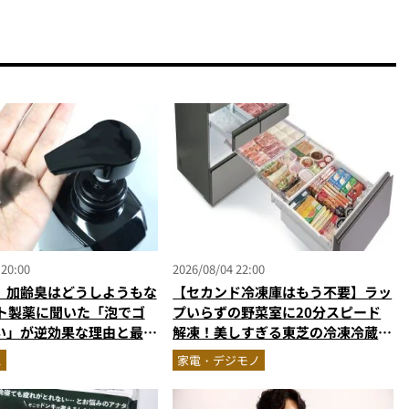
 20:00
2026/08/04 22:00
】加齢臭はどうしようもな
【セカンド冷凍庫はもう不要】ラッ
ート製薬に聞いた「泡でゴ
プいらずの野菜室に20分スピード
い」が逆効果な理由と最強
解凍！美しすぎる東芝の冷凍冷蔵庫
対策
「フリーザ」を徹底解説／No.1モ
ス
家電・デジモノ
ノ雑誌編集長が選ぶ『センスがいい
家電』Vol.10