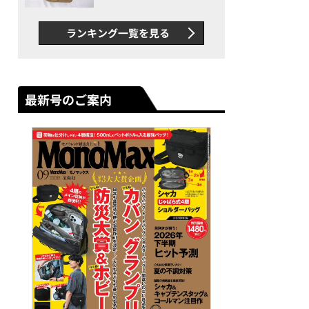
グス“水に強い”初コラボ付
録…ほか【休日バッグの人気
ランキング一覧を見る
記事ランキングベスト3】
（2026年6月版）
最新号のご案内