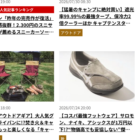
 19:00
2026/07/30 08:30
【猛暑のキャンプに絶対買い】遮光
人気記事ランキング
率99.99％の最強タープ、保冷力2
ン「昨年の完売作が復活」
倍クーラーほか キャプテンスタッ
抜群！2,300円のスニサ
グの快適ギア6選を徹底解説
が薦めるスニーカーソール
アウトドア
れるサンダル”…ほか【夏
の人気記事ランキングベス
026年6月版）
 18:00
2026/07/24 20:00
アウトドアギア】大人気グ
【コスパ最強フットウェア】サロモ
ライパンに!?焚き火＆キャ
ン、ナイキ、アシックスが1万円以
もっと楽しくなる「キャプ
下!?“物価高でも妥協しない”傑作
ッグの最強ギア」4選
シューズ3選
ア
靴