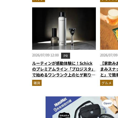
2026/07/09 12:00
2026/07/09
PR
ルーティンが感動体験に！Schick
【家飲み
のプレミアムライン「プロジスタ」
まみスナ
で始めるワンランク上のヒゲ剃り習
と」で簡
慣
雑貨
グルメ