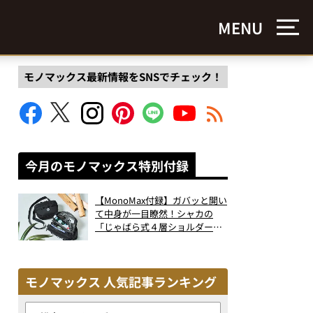
MENU
モノマックス最新情報をSNSでチェック！
今月のモノマックス特別付録
【MonoMax付録】ガバッと開い
て中身が一目瞭然！シャカの
「じゃばら式４層ショルダーバ
ッグ」は、出し入れのしやすさ
も過去最高レベルだった！
モノマックス 人気記事ランキング