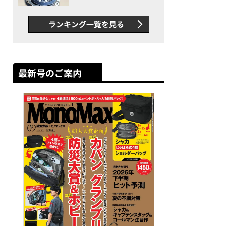
者が語る「GWR-B3000」最
新ムーブメントの衝撃
ランキング一覧を見る
最新号のご案内