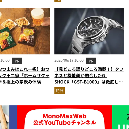
 10:00
2026/06/17 10:00
PR
PR
おつまみはこれ一択】おつ
【見どころ語りどころ満載！】タフ
ック不二家「ホームサクッ
ネスと機能美が融合したG-
単＆極上の家飲み体験
SHOCK「GST-B1000」は徹底した
こだわりで魅せる珠玉の一本だ
時計