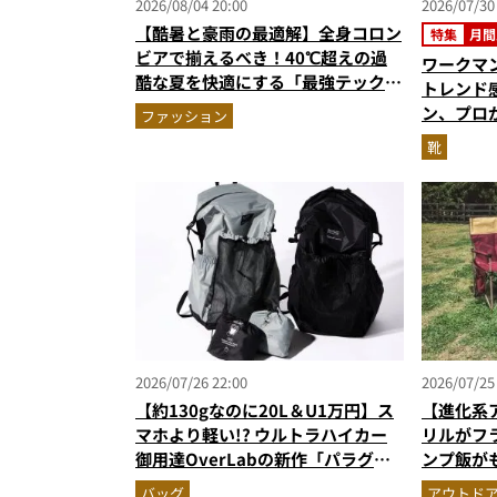
2026/08/04 20:00
2026/07/30
【酷暑と豪雨の最適解】全身コロン
特集
月間
ビアで揃えるべき！40℃超えの過
ワークマ
酷な夏を快適にする「最強テックウ
トレンド感
エア」セットアップ
ン、プロ
ファッション
搭載“走
靴
シューズ
ト3】（2
2026/07/26 22:00
2026/07/25
【約130gなのに20L＆U1万円】ス
【進化系
マホより軽い!? ウルトラハイカー
リルがフ
御用達OverLabの新作「パラグラ
ンプ飯が
イダー素材バックパック」に大注目
テンスタ
バッグ
アウトド