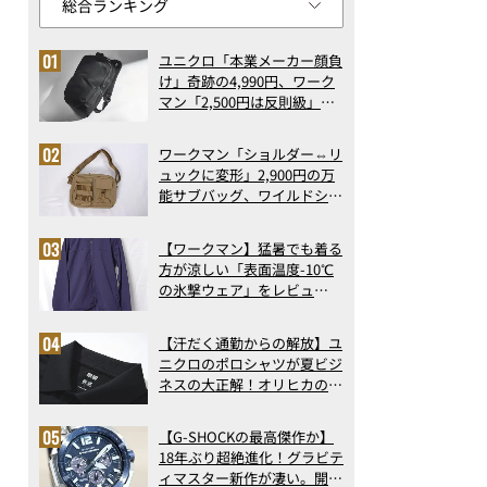
ユニクロ「本業メーカー顔負
け」奇跡の4,990円、ワーク
マン「2,500円は反則級」凄
い万能バッグ…ほか【リュッ
クの人気記事ランキングベス
ワークマン「ショルダー⇔リ
ト3】（2026年6月版）
ュックに変形」2,900円の万
能サブバッグ、ワイルドシン
グス“水に強い”初コラボ付
録…ほか【休日バッグの人気
【ワークマン】猛暑でも着る
記事ランキングベスト3】
方が涼しい「表面温度-10℃
（2026年6月版）
の氷撃ウェア」をレビュ
ー！“腕だけ濡らすのが正
解”の気化冷却機能が凄い
【汗だく通勤からの解放】ユ
ニクロのポロシャツが夏ビジ
ネスの大正解！オリヒカの透
け防止シャツも優秀。酷暑も
涼しい顔で働ける超快適ウエ
【G-SHOCKの最高傑作か】
アの実力
18年ぶり超絶進化！グラビテ
ィマスター新作が凄い。開発