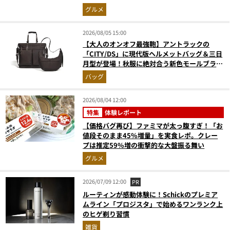
に歓喜
グルメ
2026/08/05 15:00
【大人のオンオフ最強鞄】アントラックの
「CITY/DS」に現代版ヘルメットバッグ＆三日
月型が登場！秋服に絶対合う新色モールブラウ
ンが傑作
バッグ
2026/08/04 12:00
特集
体験レポート
【価格バグ再び】ファミマが太っ腹すぎ！「お
値段そのまま45%増量」を実食レポ。クレー
プは推定59%増の衝撃的な大盤振る舞い
グルメ
2026/07/09 12:00
PR
ルーティンが感動体験に！Schickのプレミア
ムライン「プロジスタ」で始めるワンランク上
のヒゲ剃り習慣
雑貨