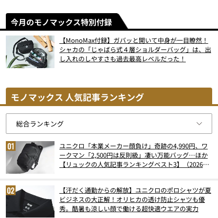
今月のモノマックス特別付録
【MonoMax付録】ガバッと開いて中身が一目瞭然！
シャカの「じゃばら式４層ショルダーバッグ」は、出
し入れのしやすさも過去最高レベルだった！
モノマックス 人気記事ランキング
ユニクロ「本業メーカー顔負け」奇跡の4,990円、ワ
ークマン「2,500円は反則級」凄い万能バッグ…ほか
【リュックの人気記事ランキングベスト3】（2026年
6月版）
【汗だく通勤からの解放】ユニクロのポロシャツが夏
ビジネスの大正解！オリヒカの透け防止シャツも優
秀。酷暑も涼しい顔で働ける超快適ウエアの実力