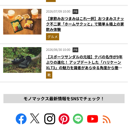
2026/07/09 10:00
PR
【家飲みおつまみはこれ一択】おつまみスナッ
ク不二家「ホームサクッと」で簡単＆極上の家
飲み体験
グルメ
2026/06/30 10:00
PR
【スポーツサンダルの元祖】テバの名作が9年
ぶりの進化！ アップデートした「ハリケーン
XLT3」の魅力を識者があらゆる角度から徹底
解説！
靴
モノマックス最新情報をSNSでチェック！