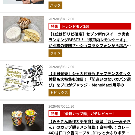
ュでベタつかない
バッグ
2026/08/07 12:00
特集
トレンドモノ3選
【1位は即リピ確定】セブン新作スイーツ実食
ランキングBEST3！「瀬戸内レモンケーキ」
が別格の美味さ…ショコラシフォンから塩バニ
ラプリンまで本気レビュー
グルメ
2026/08/06 17:00
【明日発売】シャカ付録もキャプテンスタッグ
付録も大特集も注目！「間違いのないカバン選
び」をプロがジャッジ・MonoMax9月号の目
次を公開
トピックス
2026/08/06 12:30
特集
「最新カップ麺」ガチレビュー！
【みそきん新作ガチ実食】待望「カレーみそき
ん」のカップ麺＆メシ降臨！白味噌6：カレー
4の甘口コク旨スープ＆ゴロッと大ぶりポテト