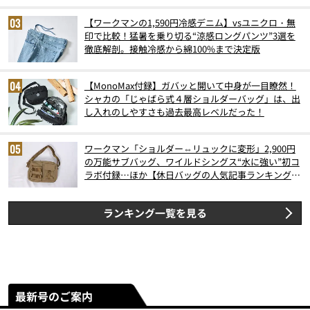
【ワークマンの1,590円冷感デニム】vsユニクロ・無
印で比較！猛暑を乗り切る“涼感ロングパンツ”3選を
徹底解剖。接触冷感から綿100%まで決定版
【MonoMax付録】ガバッと開いて中身が一目瞭然！
シャカの「じゃばら式４層ショルダーバッグ」は、出
し入れのしやすさも過去最高レベルだった！
ワークマン「ショルダー⇔リュックに変形」2,900円
の万能サブバッグ、ワイルドシングス“水に強い”初コ
ラボ付録…ほか【休日バッグの人気記事ランキングベ
スト3】（2026年6月版）
ランキング一覧を見る
最新号のご案内