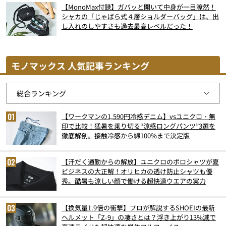
【MonoMax付録】ガバッと開いて中身が一目瞭然！
シャカの「じゃばら式４層ショルダーバッグ」は、出
し入れのしやすさも過去最高レベルだった！
モノマックス 人気記事ランキング
【ワークマンの1,590円冷感デニム】vsユニクロ・無
印で比較！猛暑を乗り切る“涼感ロングパンツ”3選を
徹底解剖。接触冷感から綿100%まで決定版
【汗だく通勤からの解放】ユニクロのポロシャツが夏
ビジネスの大正解！オリヒカの透け防止シャツも優
秀。酷暑も涼しい顔で働ける超快適ウエアの実力
【換気量1.9倍の衝撃】プロが解説するSHOEIの最新
ヘルメット「Z-9」の凄さとは？浮き上がり13%減で