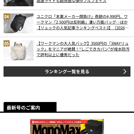
高速ライドも超快適な傑作フルフェイス
ユニクロ「本業メーカー顔負け」奇跡の4,990円、ワ
ークマン「2,500円は反則級」凄い万能バッグ…ほか
【リュックの人気記事ランキングベスト3】（2026年
6月版）
【ワークマンの大人気バッグ】3500円の「3WAYリュ
ック」をマニアが絶賛！“しごできカバン”が撥水防汚
で評判以上に優秀だった
ランキング一覧を見る
最新号のご案内