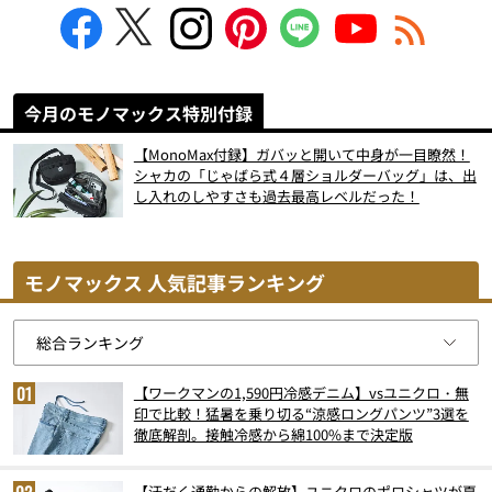
今月のモノマックス特別付録
【MonoMax付録】ガバッと開いて中身が一目瞭然！
シャカの「じゃばら式４層ショルダーバッグ」は、出
し入れのしやすさも過去最高レベルだった！
モノマックス 人気記事ランキング
【ワークマンの1,590円冷感デニム】vsユニクロ・無
印で比較！猛暑を乗り切る“涼感ロングパンツ”3選を
徹底解剖。接触冷感から綿100%まで決定版
【汗だく通勤からの解放】ユニクロのポロシャツが夏