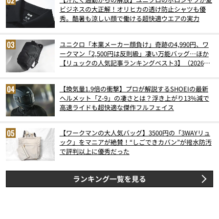
ビジネスの大正解！オリヒカの透け防止シャツも優
秀。酷暑も涼しい顔で働ける超快適ウエアの実力
ユニクロ「本業メーカー顔負け」奇跡の4,990円、ワ
ークマン「2,500円は反則級」凄い万能バッグ…ほか
【リュックの人気記事ランキングベスト3】（2026年
6月版）
【換気量1.9倍の衝撃】プロが解説するSHOEIの最新
ヘルメット「Z-9」の凄さとは？浮き上がり13%減で
高速ライドも超快適な傑作フルフェイス
【ワークマンの大人気バッグ】3500円の「3WAYリュ
ック」をマニアが絶賛！“しごできカバン”が撥水防汚
で評判以上に優秀だった
ランキング一覧を見る