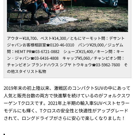
アウター¥18,700、ベスト¥14,300／ともにマーモット問：デサント
ジャパンお客様相談室☎︎0120-46-0310 パンツ¥29,000／ジュゲム
問：HEMT PR☎︎03-6721-0882 シューズ¥15,400／キーン問：キー
ン・ジャパン☎︎03-6416-4808 キャップ¥5,060／チャンピオン問：
チャンピオン ブランドハウス シブヤ トウキョウ☎︎03-5962-7600 そ
の他スタイリスト私物
2019年末の初上陸以来、激戦区のコンパクトSUVの中にあって
人気と販売台数の両方で快進撃を続けているのがフォルクスワ
ーゲン Tクロスです。2021年上半期の輸入車SUVベストセラー
モデルにも輝く、Tクロスの安全性と快適性がアップグレード
されて、ロングドライブがさらに安心で楽しくなりました！