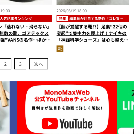
 19:00
2026/03/19 18:00
人気記事ランキング
特集
編集長が注目する新作「コレ買い
です」
ン「蒸れない・滑らない」
【脳が覚醒する靴!?】足裏“22個の
の無敵の靴、ゴアテックス
突起”で集中力を爆上げ！ナイキの
強”VANSの名作…ほか
「神経科学シューズ」は心も整える
カーの人気記事ランキング
／No.1モノ雑誌編集長のお墨付き
靴
（2026年2月版）
『コレ買いです』Vol.153
2
3
次へ