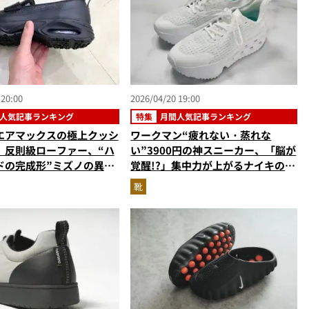
 20:00
2026/04/20 19:00
人気記事ランキング
特集
月間人気記事ランキング
エアマックスの極上クッシ
ワークマン“疲れない・蒸れな
」反則級ローファー、“ハ
い”3900円の神スニーカー、「脳が
ドの完成形”ミズノの異次
覚醒!?」集中力が上がるナイキの新
【革靴顔なスニーカーの人
感覚シューズ…ほか【悩み解消シュ
靴
キングベスト3】（2026
ーズの人気記事ランキングベスト
）
3】（2026年3月版）