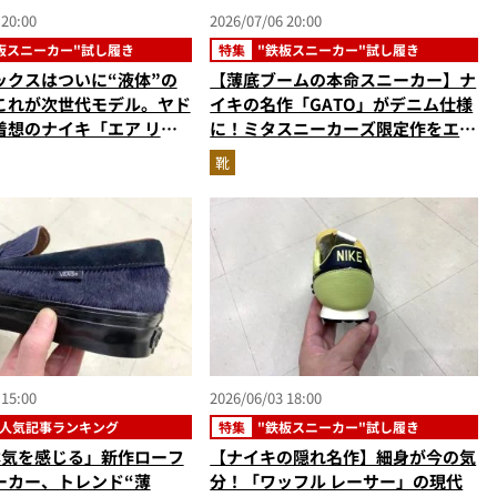
 20:00
2026/07/06 20:00
板スニーカー"試し履き
特集
"鉄板スニーカー"試し履き
ックスはついに“液体”の
【薄底ブームの本命スニーカー】ナ
これが次世代モデル。ヤド
イキの名作「GATO」がデニム仕様
着想のナイキ「エア リキ
に！ミタスニーカーズ限定作をエデ
ックス」をエディターが試
ィターが試し履き
靴
 15:00
2026/06/03 18:00
人気記事ランキング
特集
"鉄板スニーカー"試し履き
「本気を感じる」新作ローフ
【ナイキの隠れ名作】細身が今の気
ーカー、トレンド“薄
分！「ワッフル レーサー」の現代