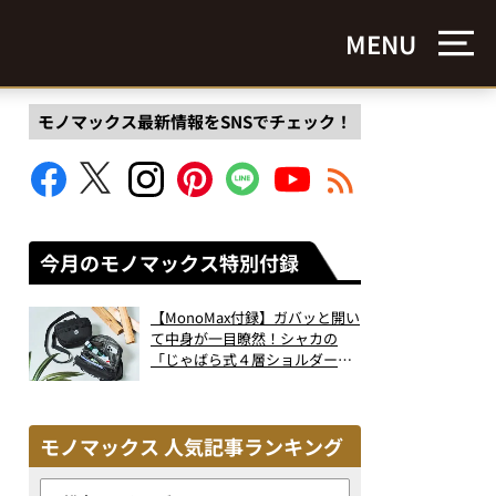
MENU
モノマックス最新情報をSNSでチェック！
今月のモノマックス特別付録
【MonoMax付録】ガバッと開い
て中身が一目瞭然！シャカの
「じゃばら式４層ショルダーバ
ッグ」は、出し入れのしやすさ
も過去最高レベルだった！
モノマックス 人気記事ランキング