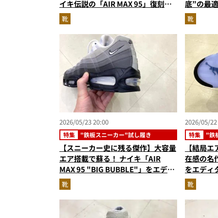
イキ伝説の「AIR MAX 95」復刻…
底”の最
ほか【スニーカーの人気記事ランキ
ードキャ
靴
靴
ングベスト3】（2026年5月版）
人気記事
（2026
2026/05/23 20:00
2026/05/22
特集
"鉄板スニーカー"試し履き
特集
"鉄
【スニーカー史に残る傑作】大容量
【結局エア
エア搭載で蘇る！ ナイキ「AIR
在感の名
MAX 95 "BIG BUBBLE"」をエディ
をエディ
ターが試し履き
トリート
靴
靴