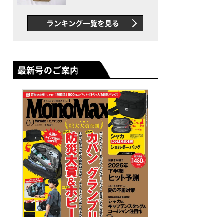
グス“水に強い”初コラボ付
録…ほか【休日バッグの人気
ランキング一覧を見る
記事ランキングベスト3】
（2026年6月版）
最新号のご案内