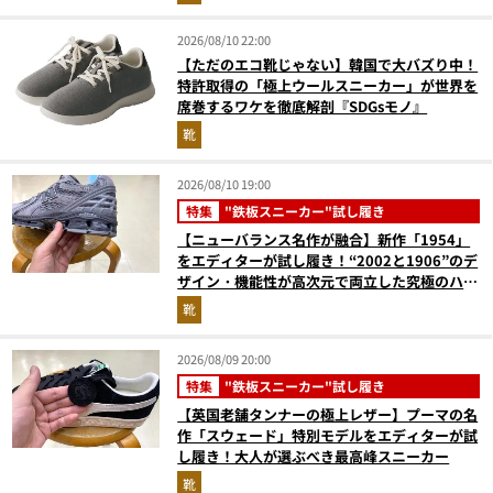
2026/08/10 22:00
【ただのエコ靴じゃない】韓国で大バズり中！
特許取得の「極上ウールスニーカー」が世界を
席巻するワケを徹底解剖『SDGsモノ』
靴
2026/08/10 19:00
特集
"鉄板スニーカー"試し履き
【ニューバランス名作が融合】新作「1954」
をエディターが試し履き！“2002と1906”のデ
ザイン・機能性が高次元で両立した究極のハイ
ブリッドスニーカー
靴
2026/08/09 20:00
特集
"鉄板スニーカー"試し履き
【英国老舗タンナーの極上レザー】プーマの名
作「スウェード」特別モデルをエディターが試
し履き！大人が選ぶべき最高峰スニーカー
靴