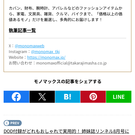
カバン、財布、腕時計、アパレルなどのファッションアイテムか
ら、家電、文房具、雑貨、クルマ、バイクまで、「価格以上の価
値あるモノ」だけを厳選し、多角的にお届けします！
執筆記事一覧
X：
@monomaxweb
Instagram：
@monomax_tkj
Website：
https://monomax.jp/
お問い合わせ：monomaxofficial@takarajimasha.co.jp
モノマックスの記事をシェアする
LINE
P
DOD付録がどれもおしゃれで実用的！ 姉妹誌リンネル8月号に