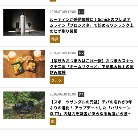
2026/07/09 12:00
PR
ルーティンが感動体験に！Schickのプレミア
ムライン「プロジスタ」で始めるワンランク上
のヒゲ剃り習慣
雑貨
2026/07/09 10:00
PR
【家飲みおつまみはこれ一択】おつまみスナッ
ク不二家「ホームサクッと」で簡単＆極上の家
飲み体験
グルメ
2026/06/30 10:00
PR
【スポーツサンダルの元祖】テバの名作が9年
ぶりの進化！ アップデートした「ハリケーン
XLT3」の魅力を識者があらゆる角度から徹底
解説！
靴