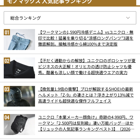
モノマックス 人気記事ランキング
【ワークマンの1,590円冷感デニム】vsユニクロ・無
印で比較！猛暑を乗り切る“涼感ロングパンツ”3選を
徹底解剖。接触冷感から綿100%まで決定版
【汗だく通勤からの解放】ユニクロのポロシャツが夏
ビジネスの大正解！オリヒカの透け防止シャツも優
秀。酷暑も涼しい顔で働ける超快適ウエアの実力
【換気量1.9倍の衝撃】プロが解説するSHOEIの最新
ヘルメット「Z-9」の凄さとは？浮き上がり13%減で
高速ライドも超快適な傑作フルフェイス
ユニクロ「本業メーカー顔負け」奇跡の4,990円、ワ
ークマン「2,500円は反則級」凄い万能バッグ…ほか
【リュックの人気記事ランキングベスト3】（2026年
6月版）