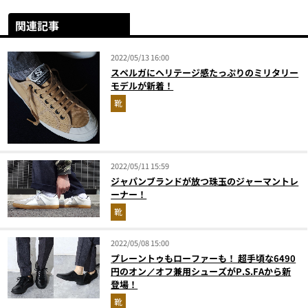
関連記事
2022/05/13 16:00
スペルガにヘリテージ感たっぷりのミリタリー
モデルが新着！
靴
2022/05/11 15:59
ジャパンブランドが放つ珠玉のジャーマントレ
ーナー！
靴
2022/05/08 15:00
プレーントゥもローファーも！ 超手頃な6490
円のオン／オフ兼用シューズがP.S.FAから新
登場！
靴