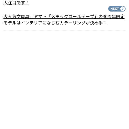
大注目です！
N
大人気文房具、ヤマト「メモックロールテープ」の30周年限定
モデルはインテリアになじむカラーリングが決め手！