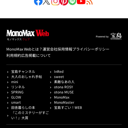
MonoMax Webとは？
運営会社
採用情報
プライバシーポリシー
利用規約
広告掲載について
宝島チャンネル
InRed
大人のおしゃれ手帖
sweet
mini
素敵なあの人
リンネル
otona ROSY
SPRiNG
otona MUSE
GLOW
MonoMax
smart
MonoMaster
田舎暮らしの本
宝島すごい！WEB
『このミステリーがすご
い！』大賞