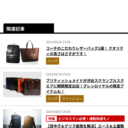
関連記事
2022/06/26 13:00
コーチのこだわりレザーバッグ2選！ クオリテ
ィの高さはさすがです！
バッグ
2022/06/18 19:24
ブリティッシュメイドが渋谷スクランブルスク
エアに期間限定出店！グレンロイヤルの限定ア
イテムも！
バッグ
ファッション
2026/08/07 20:00
特集
ビジネスマン必携！通勤快適モノ
【背中汗＆ゲリラ豪雨を解決】エース＆土屋鞄