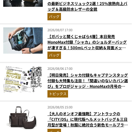
の最新ビジネスリュック2選！25%放熱向上バ
ッグ＆高級防水レザーの全貌
バッグ
2026/08/07 17:00
【ガバッと開くじゃばら4層】本日発売
MonoMax付録「シャカ」のショルダーバッグ
が凄すぎる！500mLペット収納＆背面メッシ
ュでベタつかない
バッグ
2026/08/06 17:00
【明日発売】シャカ付録もキャプテンスタッグ
付録も大特集も注目！「間違いのないカバン選
び」をプロがジャッジ・MonoMax9月号の目
次を公開
トピックス
2026/08/05 15:00
【大人のオンオフ最強鞄】アントラックの
「CITY/DS」に現代版ヘルメットバッグ＆三日
月型が登場！秋服に絶対合う新色モールブラウ
ンが傑作