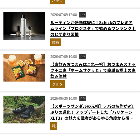
バッグ
2026/07/09 12:00
PR
ルーティンが感動体験に！Schickのプレミア
ムライン「プロジスタ」で始めるワンランク上
のヒゲ剃り習慣
雑貨
2026/07/09 10:00
PR
【家飲みおつまみはこれ一択】おつまみスナッ
ク不二家「ホームサクッと」で簡単＆極上の家
飲み体験
グルメ
2026/06/30 10:00
PR
【スポーツサンダルの元祖】テバの名作が9年
ぶりの進化！ アップデートした「ハリケーン
XLT3」の魅力を識者があらゆる角度から徹底
解説！
靴