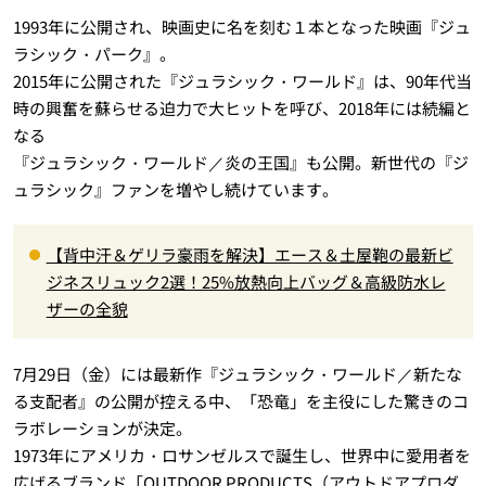
1993年に公開され、映画史に名を刻む１本となった映画『ジュ
ラシック・パーク』。
2015年に公開された『ジュラシック・ワールド』は、90年代当
時の興奮を蘇らせる迫力で大ヒットを呼び、2018年には続編と
なる
『ジュラシック・ワールド／炎の王国』も公開。新世代の『ジ
ュラシック』ファンを増やし続けています。
【背中汗＆ゲリラ豪雨を解決】エース＆土屋鞄の最新ビ
ジネスリュック2選！25%放熱向上バッグ＆高級防水レ
ザーの全貌
7月29日（金）には最新作『ジュラシック・ワールド／新たな
る支配者』の公開が控える中、「恐竜」を主役にした驚きのコ
ラボレーションが決定。
1973年にアメリカ・ロサンゼルスで誕生し、世界中に愛用者を
広げるブランド「OUTDOOR PRODUCTS（アウトドアプロダ