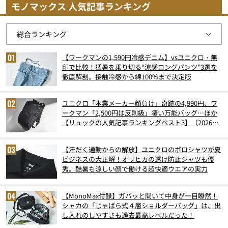
モノマックス 人気記事ランキング
【ワークマンの1,590円冷感デニム】vsユニクロ・無
印で比較！猛暑を乗り切る“涼感ロングパンツ”3選を
徹底解剖。接触冷感から綿100%まで決定版
ユニクロ「本業メーカー顔負け」奇跡の4,990円、ワ
ークマン「2,500円は反則級」凄い万能バッグ…ほか
【リュックの人気記事ランキングベスト3】（2026年
6月版）
【汗だく通勤からの解放】ユニクロのポロシャツが夏
ビジネスの大正解！オリヒカの透け防止シャツも優
秀。酷暑も涼しい顔で働ける超快適ウエアの実力
【MonoMax付録】ガバッと開いて中身が一目瞭然！
シャカの「じゃばら式４層ショルダーバッグ」は、出
し入れのしやすさも過去最高レベルだった！