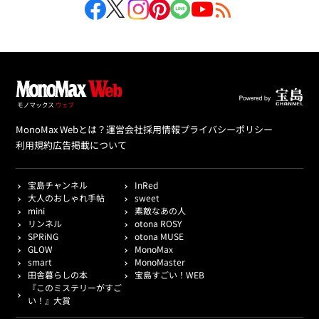
MonoMax Webとは？
運営会社
採用情報
プライバシーポリシー
利用規約
広告掲載について
宝島チャンネル
InRed
大人のおしゃれ手帖
sweet
mini
素敵なあの人
リンネル
otona ROSY
SPRiNG
otona MUSE
GLOW
MonoMax
smart
MonoMaster
田舎暮らしの本
宝島すごい！WEB
『このミステリーがすご
い！』大賞