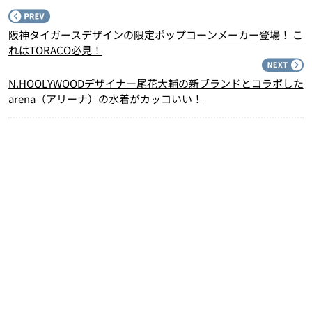
P
阪神タイガースデザインの限定ポップコーンメーカー登場！ こ
れはTORACO必見！
N
N.HOOLYWOODデザイナー尾花大輔の新ブランドとコラボした
arena（アリーナ）の水着がカッコいい！