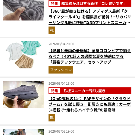
特集
編集長が注目する新作「コレ買いです」
【360°風が突き抜ける】アディダス最新「ク
ライマクール 4D」を編集長が絶賛！“リカバリ
ーサンダル級に快適”な3Dプリントスニーカー
『コレ買いです』Vol.173
靴
2026/08/04 20:00
【酷暑と豪雨の最適解】全身コロンビアで揃え
るべき！40℃超えの過酷な夏を快適にする
「最強テックウエア」セットアップ
ファッション
2026/08/04 18:00
特集
"鉄板スニーカー"試し履き
【Onの究極の1足】PAFデザインの「クラウド
ブーム」を試し履き。街履きにも最適！カーボ
ン搭載で“走れるハイテク靴”の最高峰
靴
2026/08/02 19:00