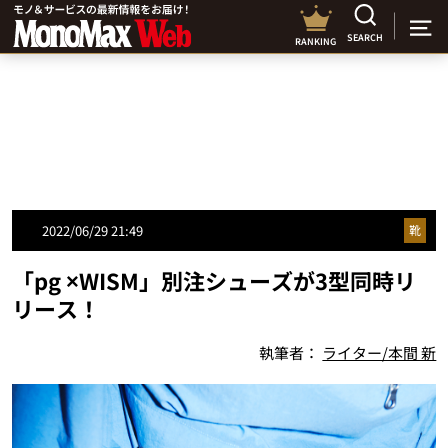
SEARCH
RANKING
2022/06/29 21:49
靴
「pg ×WISM」別注シューズが3型同時リ
リース！
執筆者：
ライター/本間 新