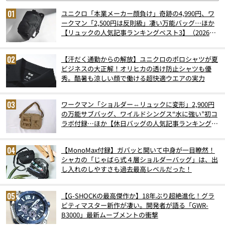
ユニクロ「本業メーカー顔負け」奇跡の4,990円、ワ
ークマン「2,500円は反則級」凄い万能バッグ…ほか
【リュックの人気記事ランキングベスト3】（2026年
6月版）
【汗だく通勤からの解放】ユニクロのポロシャツが夏
ビジネスの大正解！オリヒカの透け防止シャツも優
秀。酷暑も涼しい顔で働ける超快適ウエアの実力
ワークマン「ショルダー⇔リュックに変形」2,900円
の万能サブバッグ、ワイルドシングス“水に強い”初コ
ラボ付録…ほか【休日バッグの人気記事ランキングベ
スト3】（2026年6月版）
【MonoMax付録】ガバッと開いて中身が一目瞭然！
シャカの「じゃばら式４層ショルダーバッグ」は、出
し入れのしやすさも過去最高レベルだった！
【G-SHOCKの最高傑作か】18年ぶり超絶進化！グラ
ビティマスター新作が凄い。開発者が語る「GWR-
B3000」最新ムーブメントの衝撃