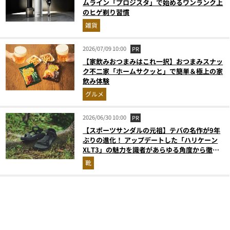
ムライン「プロジスタ」で始めるワンランク上
のヒゲ剃り習慣
雑貨
2026/07/09 10:00
PR
【家飲みおつまみはこれ一択】おつまみスナッ
ク不二家「ホームサクッと」で簡単＆極上の家
飲み体験
グルメ
2026/06/30 10:00
PR
【スポーツサンダルの元祖】テバの名作が9年
ぶりの進化！ アップデートした「ハリケーン
XLT3」の魅力を識者があらゆる角度から徹底
解説！
靴