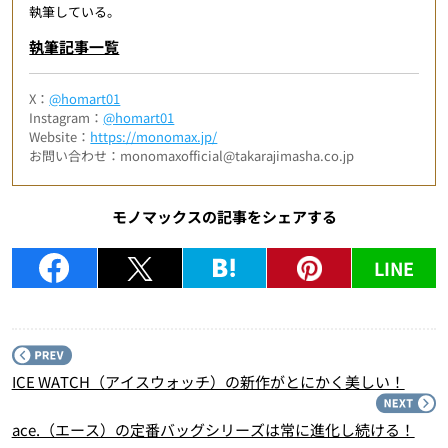
執筆している。
執筆記事一覧
X：
@homart01
Instagram：
@homart01
Website：
https://monomax.jp/
お問い合わせ：monomaxofficial@takarajimasha.co.jp
モノマックスの記事をシェアする
LINE
P
ICE WATCH（アイスウォッチ）の新作がとにかく美しい！
N
ace.（エース）の定番バッグシリーズは常に進化し続ける！