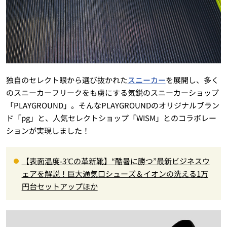
独自のセレクト眼から選び抜かれた
スニーカー
を展開し、多く
のスニーカーフリークをも虜にする気鋭のスニーカーショップ
「PLAYGROUND」。そんなPLAYGROUNDのオリジナルブラン
ド「pg」と、人気セレクトショップ「WISM」とのコラボレー
ションが実現しました！
【表面温度-3℃の革新靴】“酷暑に勝つ”最新ビジネスウ
ェアを解説！巨大通気口シューズ＆イオンの洗える1万
円台セットアップほか