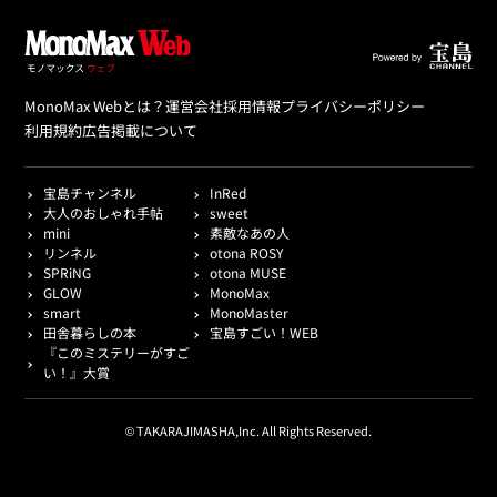
MonoMax Webとは？
運営会社
採用情報
プライバシーポリシー
利用規約
広告掲載について
宝島チャンネル
InRed
大人のおしゃれ手帖
sweet
mini
素敵なあの人
リンネル
otona ROSY
SPRiNG
otona MUSE
GLOW
MonoMax
smart
MonoMaster
田舎暮らしの本
宝島すごい！WEB
『このミステリーがすご
い！』大賞
© TAKARAJIMASHA,Inc. All Rights Reserved.