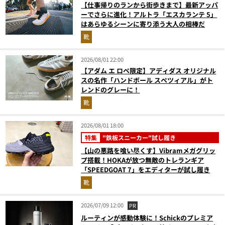
【仕事帰りのランから街歩きまで】最新アッパ
ーでさらに進化！アルトラ「エスカランテ 5」
はあらゆるシーンに寄り添う大人の相棒だ
靴
2026/08/01 22:00
【アダム エ ロペ限定】アディダス オリジナル
スの名作「ハンドボール スペツィアル」がト
レンドのグレーに！
靴
2026/08/01 18:00
特集
"鉄板スニーカー"試し履き
【山の悪路を喰い尽くす】Vibramメガグリッ
プ搭載！HOKAが放つ無敵のトレランギア
「SPEEDGOAT 7」をエディターが試し履き
靴
2026/07/09 12:00
PR
ルーティンが感動体験に！Schickのプレミア