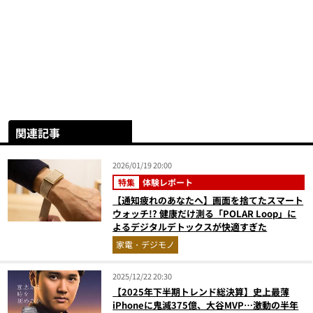
関連記事
2026/01/19 20:00
特集
体験レポート
【通知疲れのあなたへ】画面を捨てたスマート
ウォッチ!? 健康だけ測る「POLAR Loop」に
よるデジタルデトックスが快適すぎた
家電・デジモノ
2025/12/22 20:30
【2025年下半期トレンド総決算】史上最薄
iPhoneに鬼滅375億、大谷MVP…激動の半年