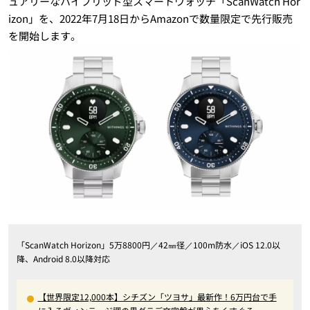
ュアリーなハイブリッド型スマートウォッチ「ScanWatch Hor
izon」を、2022年7月18日からAmazonで数量限定で先行販売
を開始します。
「ScanWatch Horizon」5万8800円／42㎜径／100m防水／iOS 12.0以
降、Android 8.0以降対応
【世界限定12,000本】シチズン「ツヨサ」最新作！6万円台で手