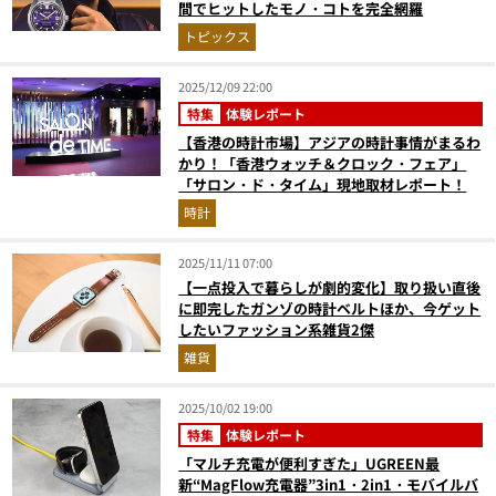
間でヒットしたモノ・コトを完全網羅
トピックス
2025/12/09 22:00
特集
体験レポート
【香港の時計市場】アジアの時計事情がまるわ
かり！「香港ウォッチ＆クロック・フェア」
「サロン・ド・タイム」現地取材レポート！
時計
2025/11/11 07:00
【一点投入で暮らしが劇的変化】取り扱い直後
に即完したガンゾの時計ベルトほか、今ゲット
したいファッション系雑貨2傑
雑貨
2025/10/02 19:00
特集
体験レポート
「マルチ充電が便利すぎた」UGREEN最
新“MagFlow充電器”3in1・2in1・モバイルバ