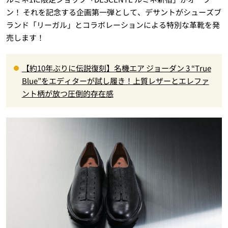
ン！ それを記念する企画第一弾として、デサントがシューズブ
ランド「リーガル」とコラボレーションによる特別な革靴を発
売します！
【約10年ぶりに伝説復刻】名機エア ジョーダン 3 “True
Blue”をエディターが試し履き！上質レザーとエレファ
ント柄が放つ圧倒的存在感