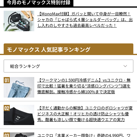
今月のモノマックス特別付録
【MonoMax付録】ガバッと開いて中身が一目瞭然！
シャカの「じゃばら式４層ショルダーバッグ」は、出
し入れのしやすさも過去最高レベルだった！
モノマックス 人気記事ランキング
【ワークマンの1,590円冷感デニム】vsユニクロ・無
印で比較！猛暑を乗り切る“涼感ロングパンツ”3選を
徹底解剖。接触冷感から綿100%まで決定版
【汗だく通勤からの解放】ユニクロのポロシャツが夏
ビジネスの大正解！オリヒカの透け防止シャツも優
秀。酷暑も涼しい顔で働ける超快適ウエアの実力
ユニクロ「本業メーカー顔負け」奇跡の4,990円、ワ