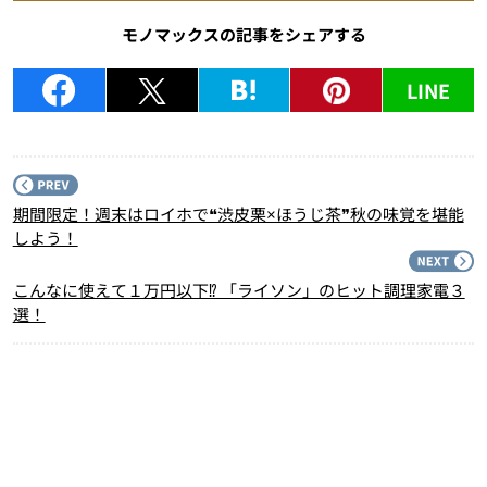
モノマックスの記事をシェアする
LINE
P
期間限定！週末はロイホで❝渋皮栗×ほうじ茶❞秋の味覚を堪能
しよう！
N
こんなに使えて１万円以下⁉ 「ライソン」のヒット調理家電３
選！