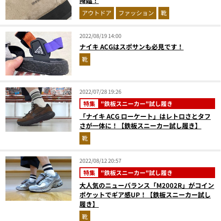
降臨！
アウトドア
ファッション
靴
2022/08/19 14:00
ナイキ ACGはスポサンも必見です！
靴
2022/07/28 19:26
特集
"鉄板スニーカー"試し履き
「ナイキ ACG ローケート」はレトロさとタフ
さが一体に！【鉄板スニーカー試し履き】
靴
2022/08/12 20:57
特集
"鉄板スニーカー"試し履き
大人気のニューバランス「M2002R」がコイン
ポケットでギア感UP！【鉄板スニーカー試し
履き】
靴