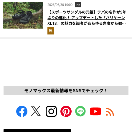
2026/06/30 10:00
PR
【スポーツサンダルの元祖】テバの名作が9年
ぶりの進化！ アップデートした「ハリケーン
XLT3」の魅力を識者があらゆる角度から徹底
解説！
靴
モノマックス最新情報をSNSでチェック！