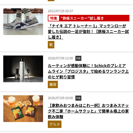
2022/07/29 20:37
特集
"鉄板スニーカー"試し履き
「ナイキ エア トレーナー 1」マッケンローが
愛した伝説の一足が復刻！【鉄板スニーカー試
し履き】
靴
2026/07/09 12:00
PR
ルーティンが感動体験に！Schickのプレミア
ムライン「プロジスタ」で始めるワンランク上
のヒゲ剃り習慣
雑貨
2026/07/09 10:00
PR
【家飲みおつまみはこれ一択】おつまみスナッ
ク不二家「ホームサクッと」で簡単＆極上の家
飲み体験
グルメ