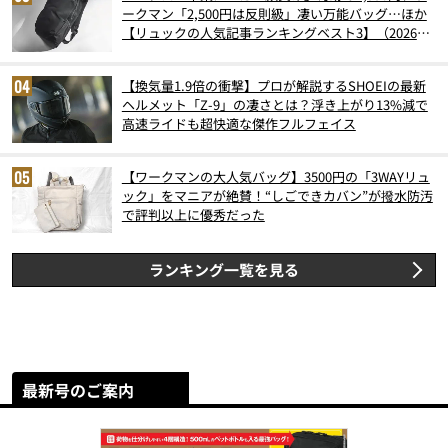
ークマン「2,500円は反則級」凄い万能バッグ…ほか
【リュックの人気記事ランキングベスト3】（2026年
6月版）
【換気量1.9倍の衝撃】プロが解説するSHOEIの最新
ヘルメット「Z-9」の凄さとは？浮き上がり13%減で
高速ライドも超快適な傑作フルフェイス
【ワークマンの大人気バッグ】3500円の「3WAYリュ
ック」をマニアが絶賛！“しごできカバン”が撥水防汚
で評判以上に優秀だった
ランキング一覧を見る
最新号のご案内