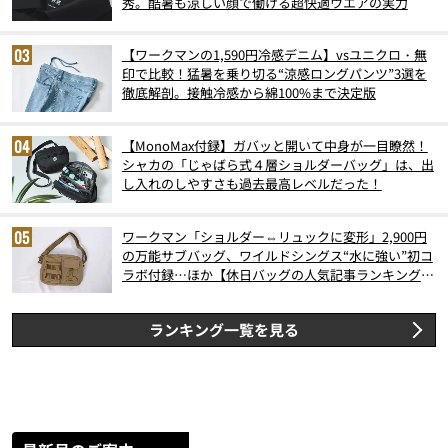
秀。酷暑も涼しい顔で働ける超快適ウエアの実力
【ワークマンの1,590円冷感デニム】vsユニクロ・無
印で比較！猛暑を乗り切る“涼感ロングパンツ”3選を
徹底解剖。接触冷感から綿100%まで決定版
【MonoMax付録】ガバッと開いて中身が一目瞭然！
シャカの「じゃばら式４層ショルダーバッグ」は、出
し入れのしやすさも過去最高レベルだった！
ワークマン「ショルダー⇔リュックに変形」2,900円
の万能サブバッグ、ワイルドシングス“水に強い”初コ
ラボ付録…ほか【休日バッグの人気記事ランキングベ
スト3】（2026年6月版）
ランキング一覧を見る