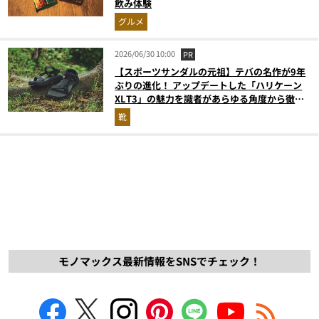
飲み体験
グルメ
2026/06/30 10:00
PR
【スポーツサンダルの元祖】テバの名作が9年
ぶりの進化！ アップデートした「ハリケーン
XLT3」の魅力を識者があらゆる角度から徹底
解説！
靴
モノマックス最新情報をSNSでチェック！