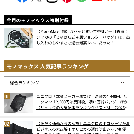
今月のモノマックス特別付録
【MonoMax付録】ガバッと開いて中身が一目瞭然！
シャカの「じゃばら式４層ショルダーバッグ」は、出
し入れのしやすさも過去最高レベルだった！
モノマックス 人気記事ランキング
ユニクロ「本業メーカー顔負け」奇跡の4,990円、ワ
ークマン「2,500円は反則級」凄い万能バッグ…ほか
【リュックの人気記事ランキングベスト3】（2026年
6月版）
【汗だく通勤からの解放】ユニクロのポロシャツが夏
ビジネスの大正解！オリヒカの透け防止シャツも優