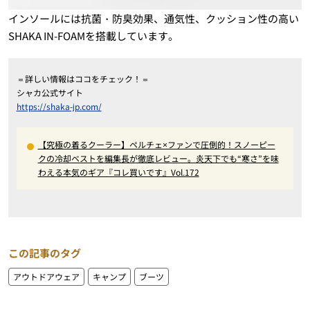
インソールには抗菌・防臭効果、通気性、クッション性の高い
SHAKA IN-FOAMを搭載しています。
＝詳しい情報はココをチェック！＝
シャカ公式サイト
https://shaka-jp.com/
【究極の着るクーラー】ペルチェ×ファンで圧倒的！スノーピー
クの冷却ベストを編集長が徹底レビュー。炎天下でも“寒さ”を味
わえる本気のギア『コレ買いです』Vol.172
この記事のタグ
アウトドアウェア
キャンプ
ブーツ