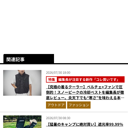
関連記事
2026/07/30 18:00
特集
編集長が注目する新作「コレ買いです」
【究極の着るクーラー】ペルチェ×ファンで圧
倒的！スノーピークの冷却ベストを編集長が徹
底レビュー。炎天下でも“寒さ”を味わえる本気
のギア『コレ買いです』Vol.172
アウトドア
ファッション
2026/07/30 08:30
【猛暑のキャンプに絶対買い】遮光率99.99％