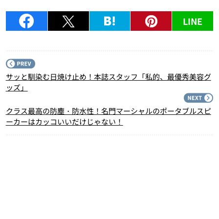
LINE
P
サッと馴染む日焼け止め！本誌スタッフ「私的、最優秀美容グ
ッズ」
N
クラス最高の防塵・防水性！名門マーシャルのポータブルスピ
ーカーはカッコいいだけじゃない！