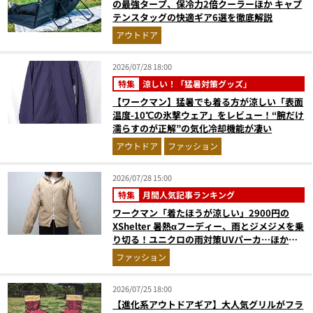
の最強タープ、保冷力2倍クーラーほか キャプ
テンスタッグの快適ギア6選を徹底解説
アウトドア
2026/07/28 18:00
特集
涼しい！「猛暑対策グッズ」
【ワークマン】猛暑でも着る方が涼しい「表面
温度-10℃の氷撃ウェア」をレビュー！“腕だけ
濡らすのが正解”の気化冷却機能が凄い
アウトドア
ファッション
2026/07/28 15:00
特集
月間人気記事ランキング
ワークマン「着たほうが涼しい」2900円の
XShelter 暑熱αフーディー、雨とジメジメを乗
り切る！ユニクロの雨対策UVパーカ…ほか
【アウターの人気記事ランキングベスト3】
ファッション
（2026年6月版）
2026/07/25 18:00
【進化系アウトドアギア】大人気グリルがフラ