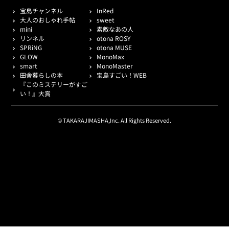
宝島チャンネル
InRed
大人のおしゃれ手帖
sweet
mini
素敵なあの人
リンネル
otona ROSY
SPRiNG
otona MUSE
GLOW
MonoMax
smart
MonoMaster
田舎暮らしの本
宝島すごい！WEB
『このミステリーがすご
い！』大賞
© TAKARAJIMASHA,Inc. All Rights Reserved.