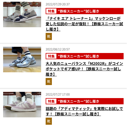
2022/07/29 20:37
特集
"鉄板スニーカー"試し履き
「ナイキ エア トレーナー 1」マッケンローが
愛した伝説の一足が復刻！【鉄板スニーカー試
し履き】
靴
2022/08/12 20:57
特集
"鉄板スニーカー"試し履き
大人気のニューバランス「M2002R」がコイン
ポケットでギア感UP！【鉄板スニーカー試し
履き】
靴
2022/07/27 17:00
特集
"鉄板スニーカー"試し履き
話題の「アディマティック」を実際にお試しで
す！【鉄板スニーカー試し履き】
靴