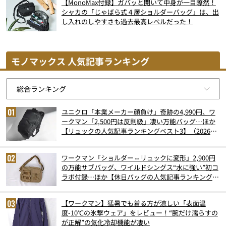
【MonoMax付録】ガバッと開いて中身が一目瞭然！
シャカの「じゃばら式４層ショルダーバッグ」は、出
し入れのしやすさも過去最高レベルだった！
モノマックス 人気記事ランキング
ユニクロ「本業メーカー顔負け」奇跡の4,990円、ワ
ークマン「2,500円は反則級」凄い万能バッグ…ほか
【リュックの人気記事ランキングベスト3】（2026年
6月版）
ワークマン「ショルダー⇔リュックに変形」2,900円
の万能サブバッグ、ワイルドシングス“水に強い”初コ
ラボ付録…ほか【休日バッグの人気記事ランキングベ
スト3】（2026年6月版）
【ワークマン】猛暑でも着る方が涼しい「表面温
度-10℃の氷撃ウェア」をレビュー！“腕だけ濡らすの
が正解”の気化冷却機能が凄い