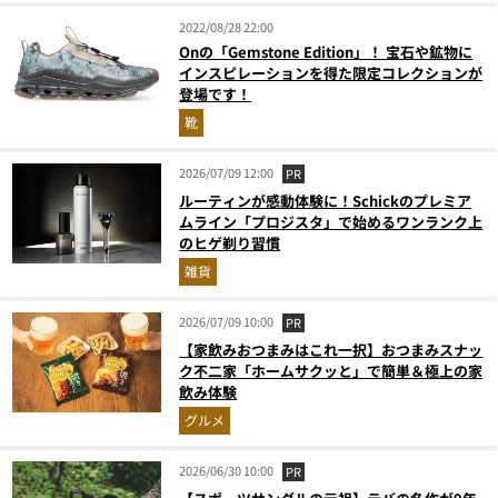
2022/08/28 22:00
Onの「Gemstone Edition」！ 宝石や鉱物に
インスピレーションを得た限定コレクションが
登場です！
靴
2026/07/09 12:00
PR
ルーティンが感動体験に！Schickのプレミア
ムライン「プロジスタ」で始めるワンランク上
のヒゲ剃り習慣
雑貨
2026/07/09 10:00
PR
【家飲みおつまみはこれ一択】おつまみスナッ
ク不二家「ホームサクッと」で簡単＆極上の家
飲み体験
グルメ
2026/06/30 10:00
PR