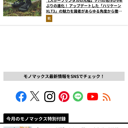
【スポーツサンダルの元祖】テバの名作が9年
ぶりの進化！ アップデートした「ハリケーン
XLT3」の魅力を識者があらゆる角度から徹底
解説！
靴
モノマックス最新情報をSNSでチェック！
今月のモノマックス特別付録