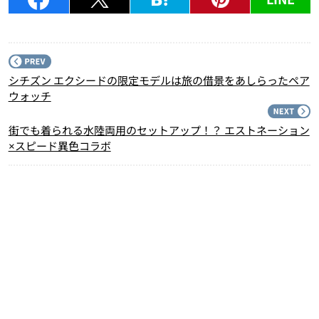
P
シチズン エクシードの限定モデルは旅の借景をあしらったペア
ウォッチ
N
街でも着られる水陸両用のセットアップ！？ エストネーション
×スピード異色コラボ