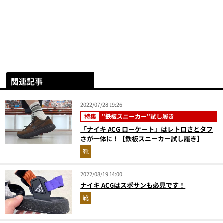
関連記事
2022/07/28 19:26
特集
"鉄板スニーカー"試し履き
「ナイキ ACG ローケート」はレトロさとタフ
さが一体に！【鉄板スニーカー試し履き】
靴
2022/08/19 14:00
ナイキ ACGはスポサンも必見です！
靴