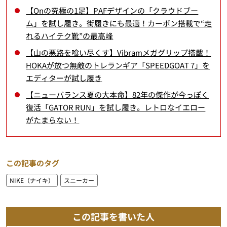
【Onの究極の1足】PAFデザインの「クラウドブー
ム」を試し履き。街履きにも最適！カーボン搭載で“走
れるハイテク靴”の最高峰
【山の悪路を喰い尽くす】Vibramメガグリップ搭載！
HOKAが放つ無敵のトレランギア「SPEEDGOAT 7」を
エディターが試し履き
【ニューバランス夏の大本命】82年の傑作が今っぽく
復活「GATOR RUN」を試し履き。レトロなイエロー
がたまらない！
この記事のタグ
NIKE（ナイキ）
スニーカー
この記事を書いた人