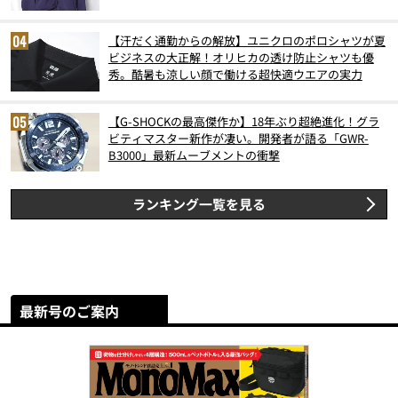
【汗だく通勤からの解放】ユニクロのポロシャツが夏
ビジネスの大正解！オリヒカの透け防止シャツも優
秀。酷暑も涼しい顔で働ける超快適ウエアの実力
【G-SHOCKの最高傑作か】18年ぶり超絶進化！グラ
ビティマスター新作が凄い。開発者が語る「GWR-
B3000」最新ムーブメントの衝撃
ランキング一覧を見る
最新号のご案内