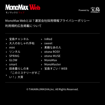
MonoMax Webとは？
運営会社
採用情報
プライバシーポリシー
利用規約
広告掲載について
宝島チャンネル
InRed
大人のおしゃれ手帖
sweet
mini
素敵なあの人
リンネル
otona ROSY
SPRiNG
otona MUSE
GLOW
MonoMax
smart
MonoMaster
田舎暮らしの本
宝島すごい！WEB
『このミステリーがすご
い！』大賞
© TAKARAJIMASHA,Inc. All Rights Reserved.