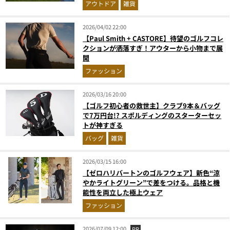
アウトドア
雑貨
2026/04/02 22:00
【Paul Smith + CASTORE】待望のゴルフコレ
クションが洒落すぎ！アウターから小物まで展
開
ファッション
2026/03/16 20:00
【ゴルフ初心者の救世主】クラブ9本＆バッグ
で7万円台!? スポルディングのスターターセッ
トが神すぎる
バッグ
雑貨
2026/03/15 16:00
【ゼロハリバートンのゴルフウェア】新色“涼
やかライトグリーン”で差をつける。品格と機
能性を両立した極上ウェア
ファッション
2026/07/09 12:00
PR