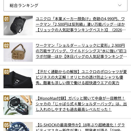
ユニクロ「本業メーカー顔負け」奇跡の4,990円、ワ
ークマン「2,500円は反則級」凄い万能バッグ…ほか
【リュックの人気記事ランキングベスト3】（2026年
6月版）
ワークマン「ショルダー⇔リュックに変形」2,900円
の万能サブバッグ、ワイルドシングス“水に強い”初コ
ラボ付録…ほか【休日バッグの人気記事ランキングベ
スト3】（2026年6月版）
【汗だく通勤からの解放】ユニクロのポロシャツが夏
ビジネスの大正解！オリヒカの透け防止シャツも優
秀。酷暑も涼しい顔で働ける超快適ウエアの実力
【MonoMax付録】ガバッと開いて中身が一目瞭然！
シャカの「じゃばら式４層ショルダーバッグ」は、出
し入れのしやすさも過去最高レベルだった！
【G-SHOCKの最高傑作か】18年ぶり超絶進化！グラ
ビティマスター新作が凄い。開発者が語る「GWR-