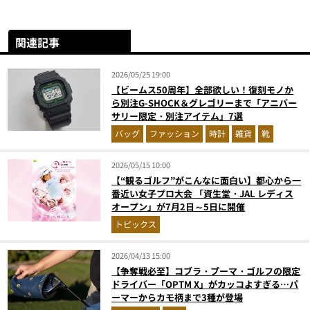
関連記事
2026/05/25 19:00
【ビームス50周年】全部欲しい！復刻モノか
ら別注G-SHOCK＆グレゴリーまで「アニバー
サリー限定・別注アイテム」7選
バッグ
ファッション
時計
雑貨
靴
2026/05/15 10:00
【“観るゴルフ”がこんなに面白い】都心から一
番近い女子プロ大会 「資生堂・JAL レディス
オープン」が7月2日～5日に開催
トピックス
2026/04/13 15:00
【争奪戦必至】コブラ・プーマ・ゴルフの限定
ドライバー「OPTM X」がカッコよすぎる…パ
ーマーからカモ柄まで3種が登場