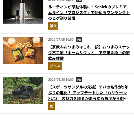
ルーティンが感動体験に！Schickのプレミア
ムライン「プロジスタ」で始めるワンランク上
のヒゲ剃り習慣
雑貨
2026/07/09 10:00
PR
【家飲みおつまみはこれ一択】おつまみスナッ
ク不二家「ホームサクッと」で簡単＆極上の家
飲み体験
グルメ
2026/06/30 10:00
PR
【スポーツサンダルの元祖】テバの名作が9年
ぶりの進化！ アップデートした「ハリケーン
XLT3」の魅力を識者があらゆる角度から徹底
解説！
靴