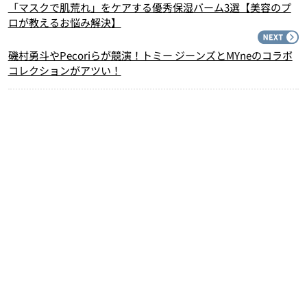
「マスクで肌荒れ」をケアする優秀保湿バーム3選【美容のプ
ロが教えるお悩み解決】
N
磯村勇斗やPecoriらが競演！トミー ジーンズとMYneのコラボ
コレクションがアツい！